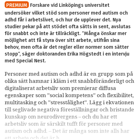
PREMIUM
Forskare vid Linköpings universitet
undersöker vilket stöd som personer med autism och
adhd får i arbetslivet, och hur de upplever det. Nya
studier pekar på att stödet ofta sätts in sent, avslutas
för snabbt och inte är tillräckligt. ”Många önskar mer
möjlighet att få styra över sitt arbete, utifrån sina
behov, men ofta är det regler eller normer som sätter
stopp”, säger doktoranden Erika Högstedt i en intervju
med Special Nest.
Personer med autism och adhd är en grupp som på
olika sätt hamnar i kläm i ett snabbföränderligt och
digitaliserat arbetsliv som premierar diffusa
egenskaper som ”social kompetens” och flexibilitet,
multitasking och ”stresstålighet”. Lägg i ekvationen
till seglivade negativa föreställningar och bristande
kunskap om neurodivergens – och du har ett
arbetsliv som är särskilt tufft för personer med
autism och adhd. – Det är många som inte alls har
ett arbete och det är h