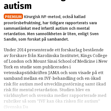
autism
PREMIUM
Kirurgisk IVF-metod, också kallad
provrörsbefruktning, har tidigare rapporterats vara
sammanlänkat med infantil autism och mental
retardation. Men sannolikheten är liten, enligt Sven
Sandin, som forskat på sambandet.
Under 2014 presenterade ett forskarlag bestående
av forskare från Karolinska Institutet, Kings College
of London och Mount Sinai School of Medicine i New
York en studie som publicerades i
vetenskapstidskriften JAMA och som visade på ett
samband mellan en IVF-behandling och en ökad
risk för autism med utvecklingsstörning samt ökad
risk för mental retardation. Studien blev en
världsnyhet och svenska medier rapporterade med
rubriker så som ”IVF kan öka risken för autism”
(Svenska Da