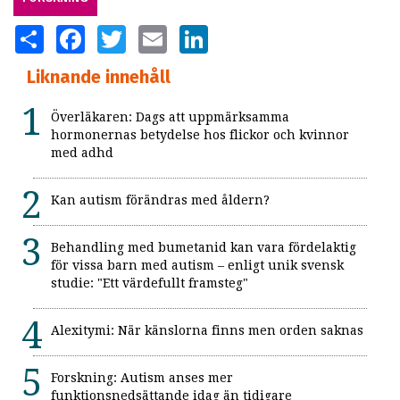
SHARE
FACEBOOK
TWITTER
EMAIL
LINKEDIN
Liknande innehåll
Överläkaren: Dags att uppmärksamma
hormonernas betydelse hos flickor och kvinnor
med adhd
Kan autism förändras med åldern?
Behandling med bumetanid kan vara fördelaktig
för vissa barn med autism – enligt unik svensk
studie: "Ett värdefullt framsteg"
Alexitymi: När känslorna finns men orden saknas
Forskning: Autism anses mer
funktionsnedsättande idag än tidigare