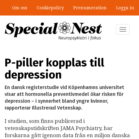
Hoppa
Om oss
Cookiepolicy
Prenumeration
Logga in
till
Mobbning vid autism och adhd: 4
huvudinnehåll
lästips
Toggle
navigat
P-piller kopplas till
depression
En dansk registerstudie vid Köpenhamns universitet
visar att hormonella preventivmedel ökar risken för
depression – i synnerhet bland yngre kvinnor,
rapporterar Illustrerad Vetenskap.
I studien, som finns publicerad i
vetenskapstidskriften JAMA Psychiatry, har
forskarna gått igenom data från en miljon danska