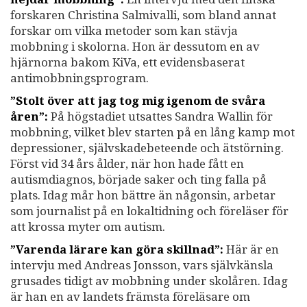
forskaren Christina Salmivalli, som bland annat
forskar om vilka metoder som kan stävja
mobbning i skolorna. Hon är dessutom en av
hjärnorna bakom KiVa, ett evidensbaserat
antimobbningsprogram.
”Stolt över att jag tog mig igenom de svåra
åren”:
På högstadiet utsattes Sandra Wallin för
mobbning, vilket blev starten på en lång kamp mot
depressioner, självskadebeteende och ätstörning.
Först vid 34 års ålder, när hon hade fått en
autismdiagnos, började saker och ting falla på
plats. Idag mår hon bättre än någonsin, arbetar
som journalist på en lokaltidning och föreläser för
att krossa myter om autism.
”Varenda lärare kan göra skillnad”:
Här är en
intervju med Andreas Jonsson, vars självkänsla
grusades tidigt av mobbning under skolåren. Idag
är han en av landets främsta föreläsare om