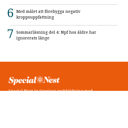
Med målet att förebygga negativ
kroppsuppfattning
Sommarläsning del 4: Npf hos äldre har
ignorerats länge
Special Nest är Sveriges webbtidning med
neuropsykiatri i fokus.
Följ oss
Twitter @SpecialNest
Facebook Special Nest