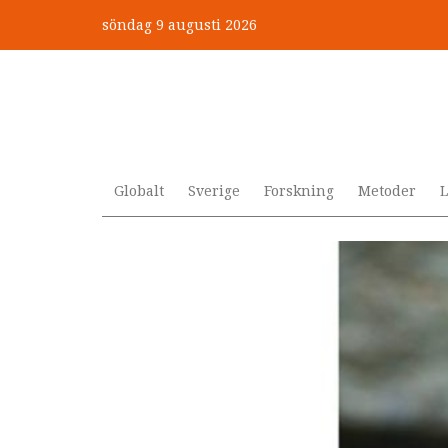
Hoppa
söndag 9 augusti 2026
till
huvudinnehåll
Globalt
Sverige
Forskning
Metoder
L