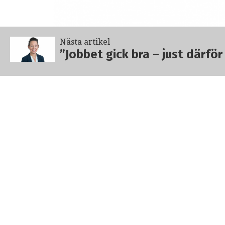
Nästa artikel
”Jobbet gick bra – just därfö