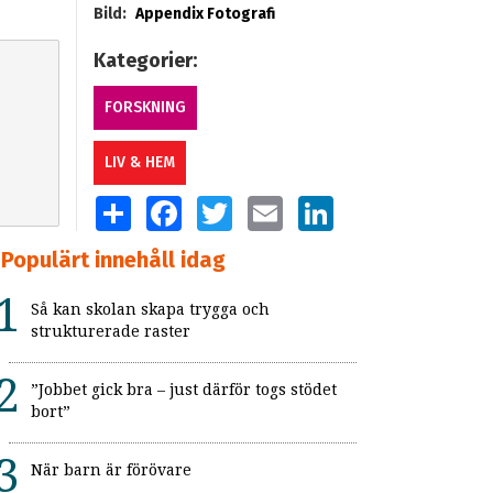
Bild:
Appendix Fotografi
Kategorier:
FORSKNING
LIV & HEM
SHARE
FACEBOOK
TWITTER
EMAIL
LINKEDIN
Populärt innehåll idag
Så kan skolan skapa trygga och
strukturerade raster
”Jobbet gick bra – just därför togs stödet
bort”
När barn är förövare