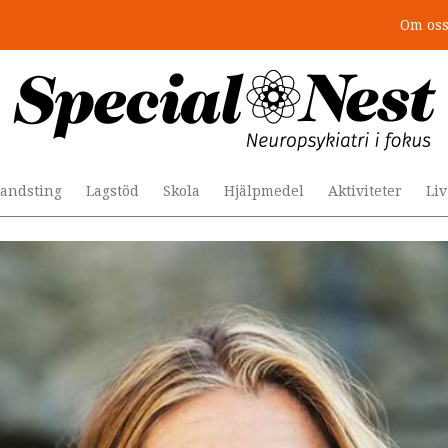
Om os
andsting
Lagstöd
Skola
Hjälpmedel
Aktiviteter
Li