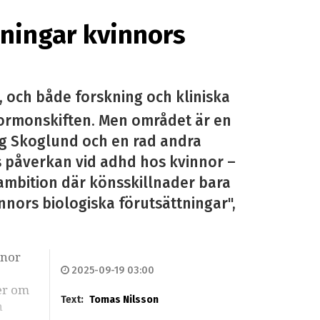
ningar kvinnors
 och både forskning och kliniska
hormonskiften. Men området är en
rg Skoglund och en rad andra
s påverkan vid adhd hos kvinnor –
sambition där könsskillnader bara
nnors biologiska förutsättningar",
nnor
2025-09-19 03:00
er om
Text:
Tomas Nilsson
h