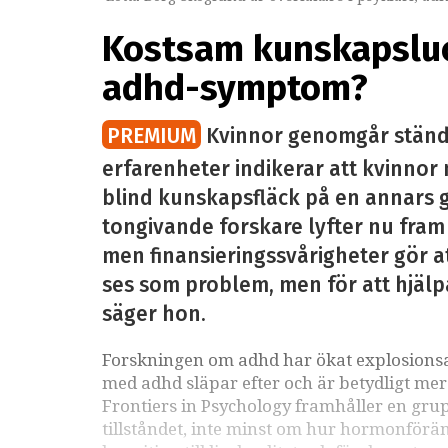
Kostsam kunskapsluc
adhd-symptom?
PREMIUM
Kvinnor genomgår ständig
erfarenheter indikerar att kvinno
blind kunskapsfläck på en annars 
tongivande forskare lyfter nu fra
men finansieringssvårigheter gör a
ses som problem, men för att hjälp
säger hon.
Forskningen om adhd har ökat explosionsa
med adhd släpar efter och är betydligt mer 
Frontiers in Psychology framhåller en gru
tillståndet, inte minst om hur hormonförä