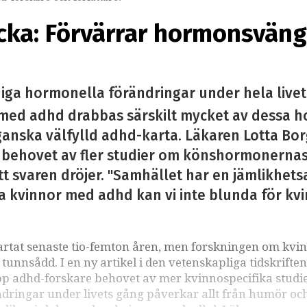
ka: Förvärrar hormonsväng
a hormonella förändringar under hela livet,
r med adhd drabbas särskilt mycket av dessa 
ganska välfylld adhd-karta. Läkaren Lotta Bo
m behovet av fler studier om könshormonerna
tt svaren dröjer. "Samhället har en jämlikhet
a kvinnor med adhd kan vi inte blunda för kvi
rtat senaste tio-femton åren, men forskningen om kvi
tunnsådd. I en ny artikel i den vetenskapliga tidskriften
pp adhd-forskare behovet av mer kvinnospecifika studi
ndringar under livets gång påverkar allt från humör oc