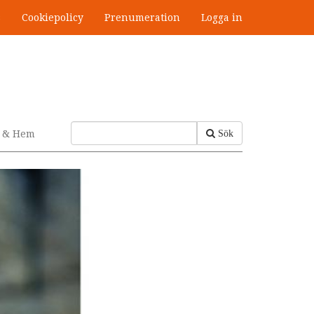
s
Cookiepolicy
Prenumeration
Logga in
v & Hem
Sök