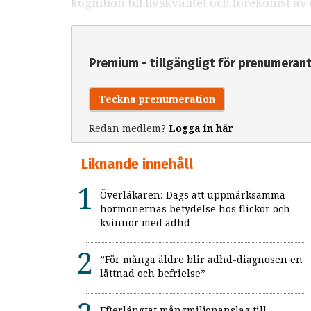
kognition till livskvalitet och förekomst 
Premium - tillgängligt för prenumeran
Teckna prenumeration
Redan medlem?
Logga in här
Liknande innehåll
Överläkaren: Dags att uppmärksamma
hormonernas betydelse hos flickor och
kvinnor med adhd
”För många äldre blir adhd-diagnosen en
lättnad och befrielse”
Efterlängtat mångmiljonanslag till