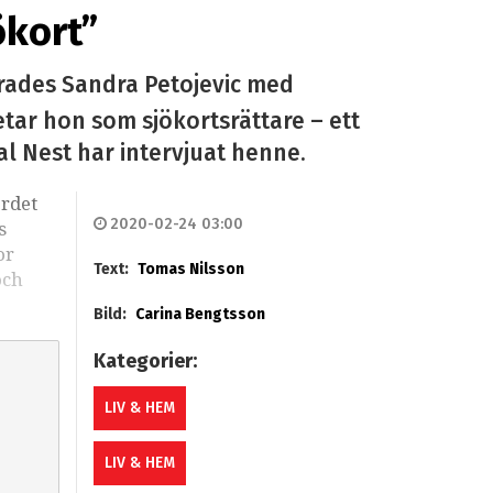
ökort”
rades Sandra Petojevic med
etar hon som sjökortsrättare – ett
al Nest har intervjuat henne.
ordet
2020-02-24 03:00
s
or
Text:
Tomas Nilsson
och
Bild:
Carina Bengtsson
Kategorier:
LIV & HEM
LIV & HEM