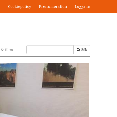
s
Cookiepolicy
Prenumeration
Logga in
v & Hem
Sök