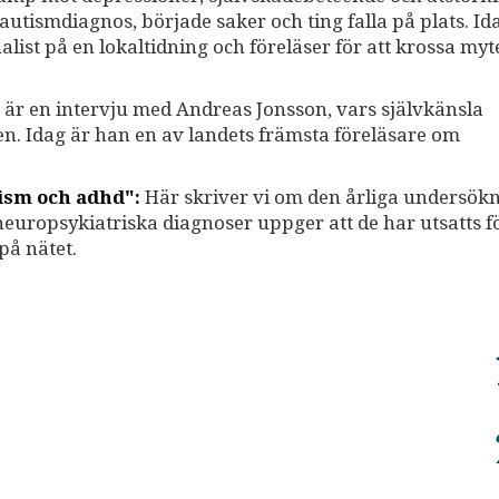
n autismdiagnos, började saker och ting falla på plats. I
list på en lokaltidning och föreläser för att krossa my
är en intervju med Andreas Jonsson, vars självkänsla
n. Idag är han en av landets främsta föreläsare om
tism och adhd":
Här skriver vi om den årliga undersök
uropsykiatriska diagnoser uppger att de har utsatts f
på nätet.