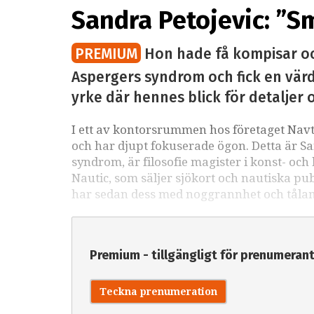
Sandra Petojevic: ”Sm
PREMIUM
Hon hade få kompisar oc
Aspergers syndrom och fick en värde
yrke där hennes blick för detaljer 
I ett av kontorsrummen hos företaget Navto
och har djupt fokuserade ögon. Detta är S
syndrom, är filosofie magister i konst- oc
Nautic, som säljer sjökort och nautiska pub
har sedan dess med noggrannhet och tålamo
Premium - tillgängligt för prenumeran
Teckna prenumeration