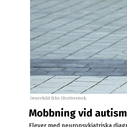
Genrebild från Shutterstock.
Mobbning vid autism 
Elever med neuropsykiatriska diag