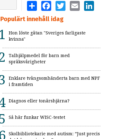
SHARE
FACEBOOK
TWITTER
EMAIL
LINKEDIN
Populärt innehåll idag
Hon löste gåtan "Sveriges farligaste
kvinna"
Talhjälpmedel för barn med
språksvårigheter
Enklare tvångsomhänderta barn med NPF
i framtiden
Diagnos eller tonårshjärna?
Så här funkar WISC-testet
Skolbibliotekarie med autism: ”Just precis