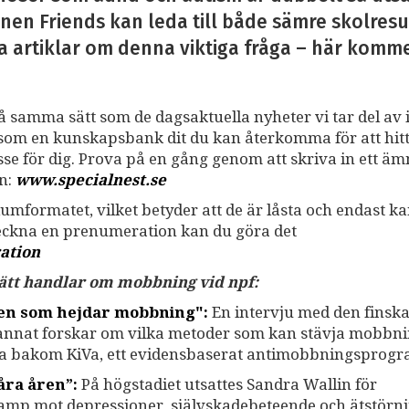
nen Friends kan leda till både sämre skolresu
a artiklar om denna viktiga fråga – här kommer 
på samma sätt som de dagsaktuella nyheter vi tar del av i
ss som en kunskapsbank dit du kan återkomma för att hit
resse för dig. Prova på en gång genom att skriva in ett ä
an:
www.specialnest.se
umformatet, vilket betyder att de är låsta och endast k
teckna en prenumeration kan du göra det
ation
 sätt handlar om mobbning vid npf:
gen som hejdar mobbning":
En intervju med den finsk
 annat forskar om vilka metoder som kan stävja mobbni
na bakom KiVa, ett evidensbaserat antimobbningsprogr
åra åren”:
På högstadiet utsattes Sandra Wallin för
kamp mot depressioner, självskadebeteende och ätstörni