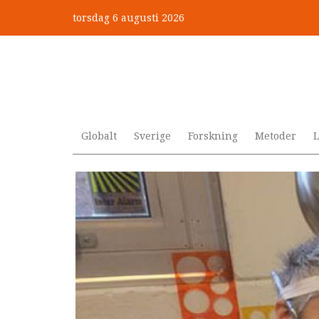
Hoppa
torsdag 6 augusti 2026
till
Mobbning vid autism och adhd
huvudinnehåll
Globalt
Sverige
Forskning
Metoder
L