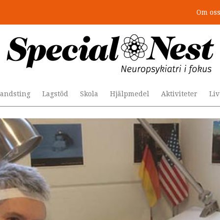
Om os
: 4 lästips
andsting
Lagstöd
Skola
Hjälpmedel
Aktiviteter
Li