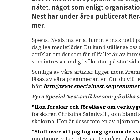
nätet, något som enligt organisatio
Nest har under åren publicerat fler
mer.
Special Nests material blir inte inaktuellt 
dagliga medieflödet. Du kan i stället se o
artiklar om det som för tillfället är av int
som intresserar dig i sökrutan på startsid
Somliga av våra artiklar ligger inom Premi
läsas av våra prenumeranter. Om du vill 
här:
http://www.specialnest.se
/prenumer
Fyra Special Nest-artiklar som på olika
"Hon forskar och föreläser om verkty
forskaren Christina Salmivalli, som bland
skolorna. Hon är dessutom en av hjärnor
”Stolt över att jag tog mig igenom de sv
mobbning, vilket blev starten på en lång 