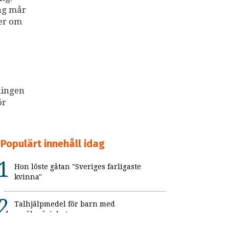
dag mår
ter om
ningen
ör
Populärt innehåll idag
Hon löste gåtan "Sveriges farligaste
kvinna"
Talhjälpmedel för barn med
språksvårigheter