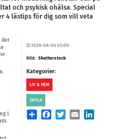
ltat och psykisk ohälsa. Special
4 lästips för dig som vill veta
 det
2026-08-06 03:00
ta
mne
Bild:
Shutterstock
Kategorier:
an
LIV & HEM
SKOLA
a
SHARE
FACEBOOK
TWITTER
EMAIL
LINKEDIN
ng i
am.
ng.