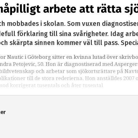
åpilligt arbete att rätta sj
h mobbades i skolan. Som vuxen diagnostise
full förklaring till sina svårigheter. Idag arb
och skärpta sinnen kommer väl till pass. Speci
r Nautic i Göteborg sitter en kvinna lutad över skrivb
andra Petojevic, 50. Hon är diagnostiserad med Asperger
h bildvetenskap och arbetar som sjökortsrättare på Navt
likationer till de stora rederierna. Hon anställdes 2007 
d korrigerat tusentals och åter tusental
ter