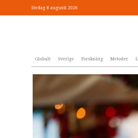
Hoppa
lördag 8 augusti 2026
till
”Jobbet gick bra – just därfö
huvudinnehåll
Globalt
Sverige
Forskning
Metoder
L