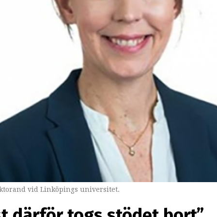
torand vid Linköpings universitet.
st därför togs stödet bort”