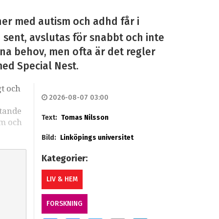
ner med autism och adhd får i
n sent, avslutas för snabbt och inte
sina behov, men ofta är det regler
med Special Nest.
gt och
2026-08-07 03:00
stande
Text:
Tomas Nilsson
sm och
Bild:
Linköpings universitet
Kategorier:
LIV & HEM
FORSKNING