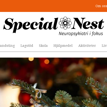
Om os
r togs stödet bort”
andsting
Lagstöd
Skola
Hjälpmedel
Aktiviteter
Li