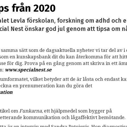
ps från 2020
let Levla förskolan, forskning om adhd och 
cial Nest önskar god jul genom att tipsa om n
å samma sätt som de dagsaktuella nyheter vi tar del av i 
ss som en kunskapsbank dit du kan återkomma för att hit
resse för dig. Prova på en gång genom att skriva in ett ä
an:
www.specialnest.se
umformatet, vilket betyder att de är låsta och endast k
teckna en prenumeration kan du göra det
ation
tikel om
Funkarna
, ett hjälpmedel som bygger på
letterande kommunikation och lågaffektivt bemötande.
tta är en intervju med Sandra Petojevic. Hon diagnostis