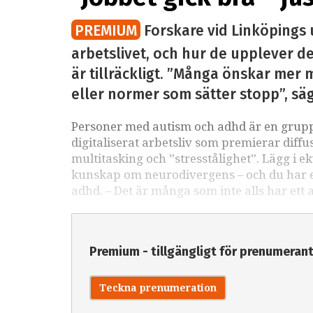
PREMIUM
Forskare vid Linköpings 
arbetslivet, och hur de upplever det
är tillräckligt. ”Många önskar mer m
eller normer som sätter stopp”, sä
Personer med autism och adhd är en grupp 
digitaliserat arbetsliv som premierar diffu
multitasking och ”stresstålighet”. Lägg i e
kunskap om neurodivergens – och du har ett
adhd. – Det är många som inte alls har ett 
Premium - tillgängligt för prenumeran
Teckna prenumeration