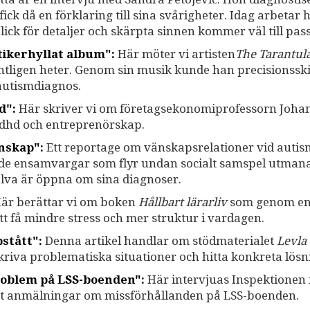
ck då en förklaring till sina svårigheter. Idag arbetar 
lick för detaljer och skärpta sinnen kommer väl till pass
tikerhyllat album":
Här möter vi artisten
The Tarantul
ntligen heter. Genom sin musik kunde han precisionssk
autismdiagnos.
d":
Här skriver vi om
företagsekonomiprofessorn Joha
adhd och entreprenörskap.
nskap":
Ett reportage om vänskapsrelationer vid autis
erade ensamvargar som flyr undan socialt samspel utman
älva är öppna om sina diagnoser.
är berättar vi om boken
Hållbart lärarliv
som genom en
tt få mindre stress och mer struktur i vardagen.
stått":
Denna artikel handlar om stödmaterialet
Levla
eskriva problematiska situationer och hitta konkreta lösn
roblem på LSS-boenden":
Här intervjuas Inspektionen 
et anmälningar om missförhållanden på LSS-boenden.