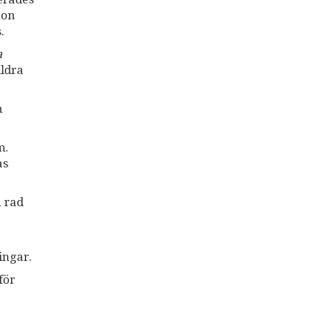
hon
.
a
ildra
n
m.
as
 rad
ingar.
för