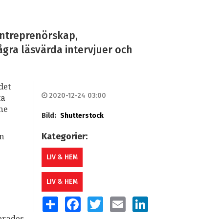
entreprenörskap,
ågra läsvärda intervjuer och
det
2020-12-24 03:00
ta
mne
Bild:
Shutterstock
Kategorier:
an
LIV & HEM
LIV & HEM
SHARE
FACEBOOK
TWITTER
EMAIL
LINKEDIN
erades