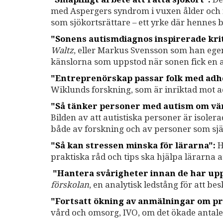
med Aspergers syndrom i vuxen ålder och fi
som sjökortsrättare – ett yrke där hennes b
"Sonens autismdiagnos inspirerade kri
Waltz
, eller Markus Svensson som han ege
känslorna som uppstod när sonen fick en 
"Entreprenörskap passar folk med adh
Wiklunds forskning, som är inriktad mot 
"Så tänker personer med autism om vä
Bilden av att autistiska personer är isol
både av forskning och av personer som sj
"Så kan stressen minska för lärarna":
H
praktiska råd och tips ska hjälpa lärarna a
"Hantera svårigheter innan de har upp
förskolan
, en analytisk ledstång för att b
"Fortsatt ökning av anmälningar om p
vård och omsorg, IVO, om det ökade antal