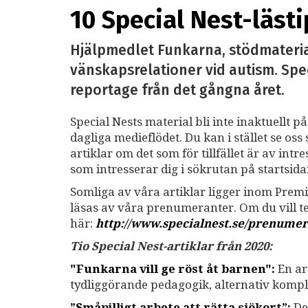
10 Special Nest-lästi
Hjälpmedlet Funkarna, stödmateria
vänskapsrelationer vid autism. Spe
reportage från det gångna året.
Special Nests material bli inte inaktuellt p
dagliga medieflödet. Du kan i stället se o
artiklar om det som för tillfället är av int
som intresserar dig i sökrutan på startsid
Somliga av våra artiklar ligger inom Premi
läsas av våra prenumeranter. Om du vill 
här:
http://www.specialnest.se
/prenumer
Tio Special Nest-artiklar från 2020:
"Funkarna vill ge röst åt barnen":
En ar
tydliggörande pedagogik, alternativ komp
”Småpilligt arbete att rätta sjökort”:
De