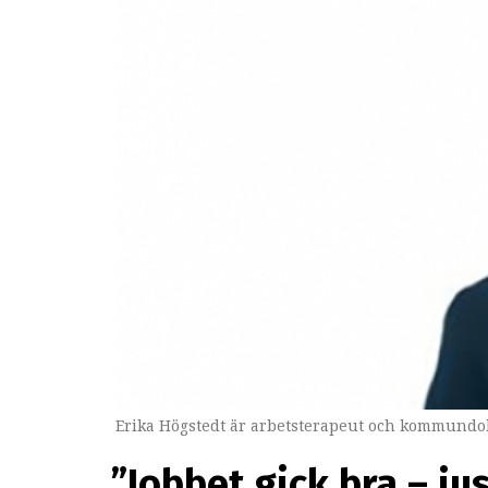
Erika Högstedt är arbetsterapeut och kommundok
”Jobbet gick bra – ju