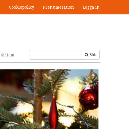
s
Cookiepolicy
Prenumeration
Logga in
v & Hem
Sök