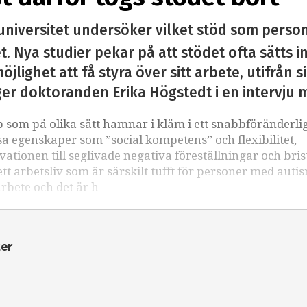
universitet undersöker vilket stöd som perso
. Nya studier pekar på att stödet ofta sätts i
öjlighet att få styra över sitt arbete, utifrån 
ger doktoranden Erika Högstedt i en intervju 
som på olika sätt hamnar i kläm i ett snabbföränderli
sa egenskaper som ”social kompetens” och flexibilitet,
kvationen till seglivade negativa föreställningar och bri
 arbetsliv som är särskilt tufft för personer med auti
arbete och det är h
ter