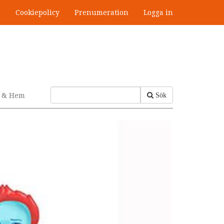
s
Cookiepolicy
Prenumeration
Logga in
v & Hem
Sök