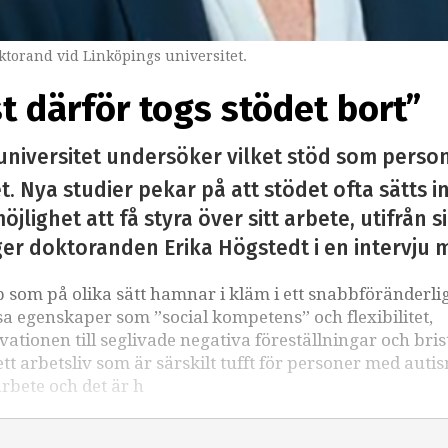
torand vid Linköpings universitet.
st därför togs stödet bort”
universitet undersöker vilket stöd som perso
. Nya studier pekar på att stödet ofta sätts i
öjlighet att få styra över sitt arbete, utifrån 
ger doktoranden Erika Högstedt i en intervju 
som på olika sätt hamnar i kläm i ett snabbföränderli
sa egenskaper som ”social kompetens” och flexibilitet,
kvationen till seglivade negativa föreställningar och bri
 arbetsliv som är särskilt tufft för personer med auti
arbete och det är h