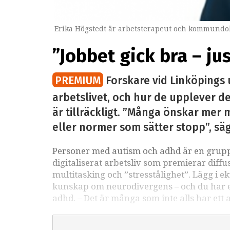
Erika Högstedt är arbetsterapeut och kommundok
”Jobbet gick bra – ju
PREMIUM
Forskare vid Linköpings 
arbetslivet, och hur de upplever det
är tillräckligt. ”Många önskar mer m
eller normer som sätter stopp”, sä
Personer med autism och adhd är en grupp 
digitaliserat arbetsliv som premierar diffu
multitasking och ”stresstålighet”. Lägg i e
kunskap om neurodivergens – och du har ett
adhd. – Det är många som inte alls har ett 