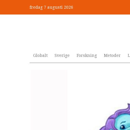
Hoppa
fredag 7 augusti 2026
till
”Jobbet gick bra – just därfö
huvudinnehåll
Globalt
Sverige
Forskning
Metoder
L