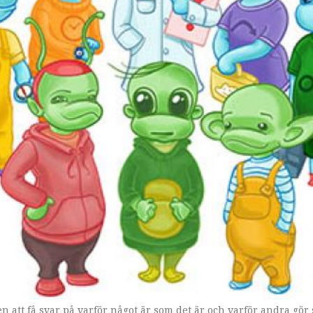
in Reuterswärd har tillsammans skapat Funkarna.
n att få svar på varför något är som det är och varför andra gö