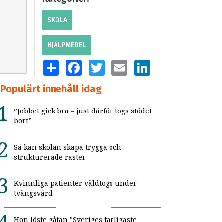
SKOLA
HJÄLPMEDEL
SHARE
FACEBOOK
TWITTER
EMAIL
LINKEDIN
Populärt innehåll idag
”Jobbet gick bra – just därför togs stödet
bort”
Så kan skolan skapa trygga och
strukturerade raster
Kvinnliga patienter våldtogs under
tvångsvård
Hon löste gåtan "Sveriges farligaste