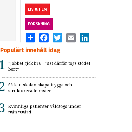
LIV & HEM
FORSKNING
SHARE
FACEBOOK
TWITTER
EMAIL
LINKEDIN
Populärt innehåll idag
”Jobbet gick bra – just därför togs stödet
bort”
Så kan skolan skapa trygga och
strukturerade raster
Kvinnliga patienter våldtogs under
tvångsvård
Hon löste gåtan "Sveriges farligaste