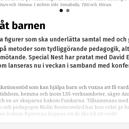
 Hure
och
Vemma
. I mitten står
Sensibella, Titti
och
Höran
.
 åt barnen
 figurer som ska underlätta samtal med och ge 
r på metoder som tydliggörande pedagogik, al
ötande. Special Nest har pratat med David Ed
om lanseras nu i veckan i samband med konfe
ikationsstöd som kan hjälpa barn och vuxna att få var
 fritidshem, hemma och inom LSS-verksamheter, säger A
 och en av skaparna bakom Funkarna. Tillsammans med
hn och pedagogen Malin Reuterswärd har hon velat ge ba
pen bakom figurerna hoppas att de ska bli ett verkt