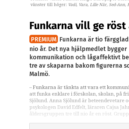
vänster till höger:
Vadi, Vara, Lille När, Sed-Ann,
Funkarna vill ge röst
PREMIUM
Funkarna är tio färgglada
nio år. Det nya hjälpmedlet bygge
kommunikation och lågaffektivt bem
tre av skaparna bakom figurerna s
Malmö.
– Funkarna är tänkta att vara ett kommun
att funka enklare i förskolan, skolan, på
Sjölund. Anna Sjölund är beteendevetare
psykologen David Edfelt, läraren Cajsa Ja
åldersgruppen tre till nio år en röst. Grup