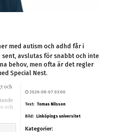
ner med autism och adhd får i
n sent, avslutas för snabbt och inte
sina behov, men ofta är det regler
med Special Nest.
gt och
2026-08-07 03:00
stande
Text:
Tomas Nilsson
sm och
Bild:
Linköpings universitet
Kategorier: