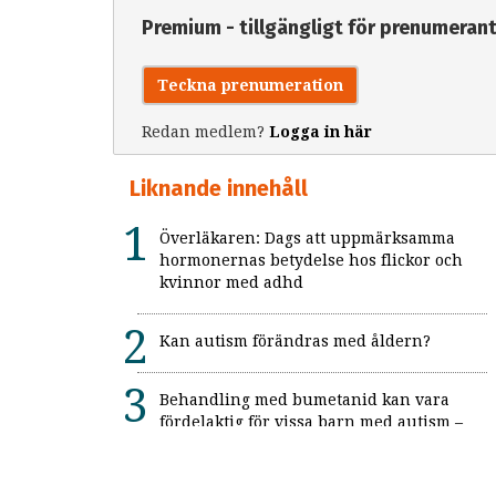
Premium - tillgängligt för prenumeran
Teckna prenumeration
Redan medlem?
Logga in här
Liknande innehåll
Överläkaren: Dags att uppmärksamma
hormonernas betydelse hos flickor och
kvinnor med adhd
Kan autism förändras med åldern?
Behandling med bumetanid kan vara
fördelaktig för vissa barn med autism –
enligt unik svensk studie: "Ett värdefullt
framsteg"