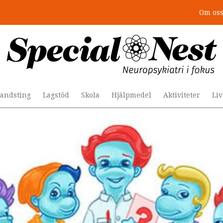
Om os
r togs stödet bort”
andsting
Lagstöd
Skola
Hjälpmedel
Aktiviteter
Li