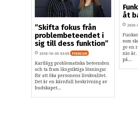
Funk
åt b
”Skifta fokus från
2020-
problembeteendet i
Funkarn
som sk
sig till dess funktion”
ge en r
nio år
2018-10-05 03:00
PREMIUM
på...
Kartlägg problematiska beteenden
och ta fram långsiktiga lösningar
för att öka personens livskvalitet.
Det är en kärnfull beskrivning av
budskapet...