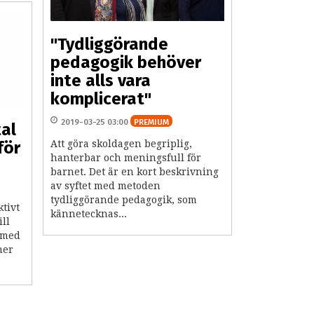
"Tydliggörande
pedagogik behöver
inte alls vara
komplicerat"
2019-03-25 03:00
PREMIUM
al
för
Att göra skoldagen begriplig,
hanterbar och meningsfull för
barnet. Det är en kort beskrivning
av syftet med metoden
tydliggörande pedagogik, som
ktivt
kännetecknas...
ill
 med
mer