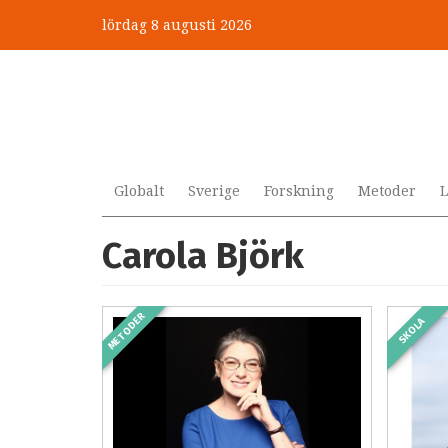
Hoppa
lördag 8 augusti 2026
till
huvudinnehåll
Globalt
Sverige
Forskning
Metoder
L
Carola Björk
METODER
SKOLA