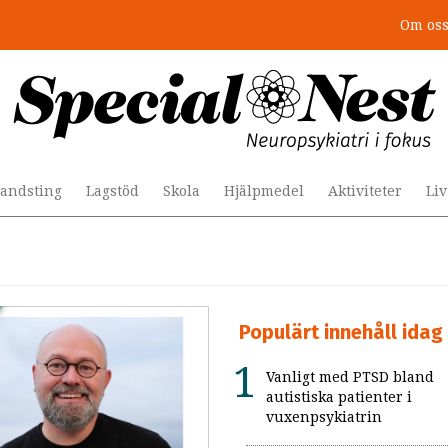
Om os
andsting
Lagstöd
Skola
Hjälpmedel
Aktiviteter
Li
Populärt innehåll idag
Vanligt med PTSD bland
autistiska patienter i
vuxenpsykiatrin