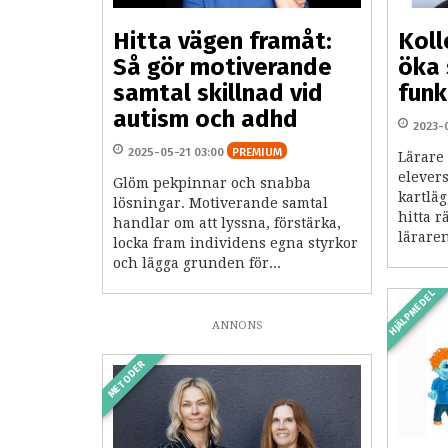
Hitta vägen framåt:
Koll
Så gör motiverande
öka 
samtal skillnad vid
fun
autism och adhd
2023-
2025-05-21 03:00
PREMIUM
Lärare
elever
Glöm pekpinnar och snabba
kartlä
lösningar. Motiverande samtal
hitta 
handlar om att lyssna, förstärka,
lärare
locka fram individens egna styrkor
och lägga grunden för...
HJÄLPMEDEL
ANNONS
METODER