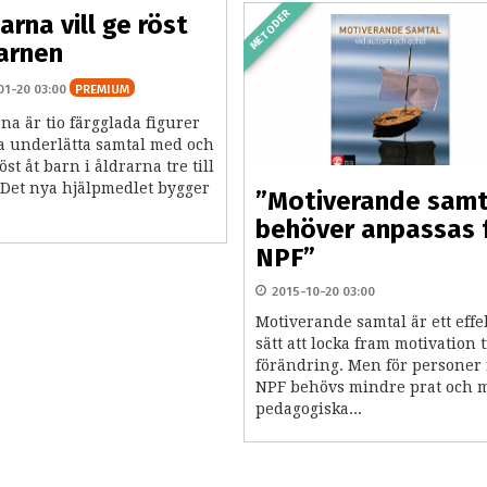
METODER
arna vill ge röst
arnen
01-20 03:00
PREMIUM
a är tio färgglada figurer
a underlätta samtal med och
öst åt barn i åldrarna tre till
. Det nya hjälpmedlet bygger
”Motiverande samt
behöver anpassas 
NPF”
2015-10-20 03:00
Motiverande samtal är ett effe
sätt att locka fram motivation t
förändring. Men för personer
NPF behövs mindre prat och 
pedagogiska...