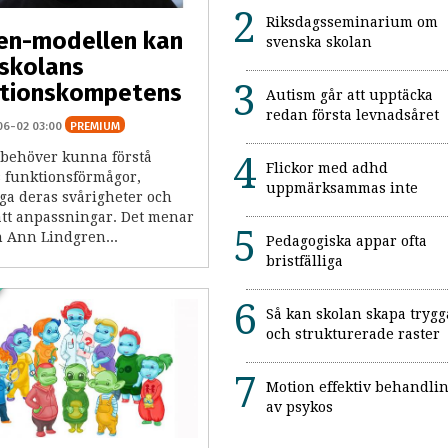
Riksdagsseminarium om
en-modellen kan
svenska skolan
skolans
ktionskompetens
Autism går att upptäcka
redan första levnadsåret
06-02 03:00
PREMIUM
 behöver kunna förstå
Flickor med adhd
s funktionsförmågor,
uppmärksammas inte
gga deras svårigheter och
rätt anpassningar. Det menar
n Ann Lindgren...
Pedagogiska appar ofta
bristfälliga
Så kan skolan skapa trygg
och strukturerade raster
Motion effektiv behandli
av psykos