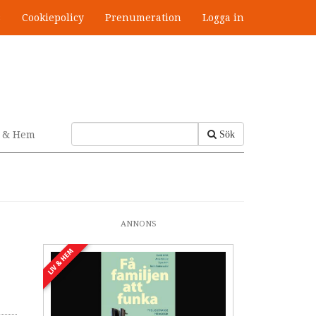
s
Cookiepolicy
Prenumeration
Logga in
v & Hem
Sök
ANNONS
LIV & HEM