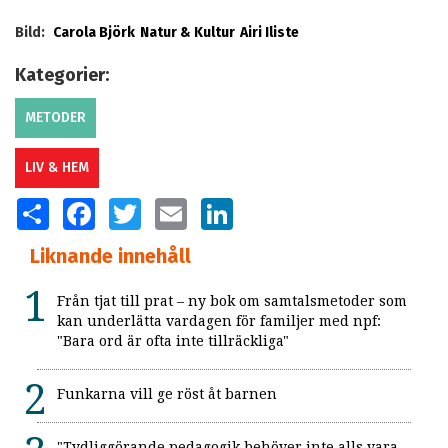
Bild:
Carola Björk
Natur & Kultur
Airi Iliste
Kategorier:
METODER
LIV & HEM
SHARE
FACEBOOK
TWITTER
EMAIL
LINKEDIN
Liknande innehåll
Från tjat till prat – ny bok om samtalsmetoder som
kan underlätta vardagen för familjer med npf:
"Bara ord är ofta inte tillräckliga"
Funkarna vill ge röst åt barnen
"Tydliggörande pedagogik behöver inte alls vara