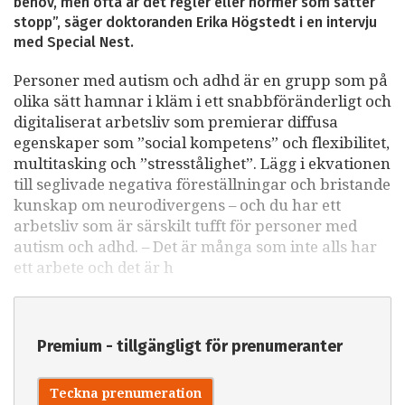
behov, men ofta är det regler eller normer som sätter
stopp”, säger doktoranden Erika Högstedt i en intervju
med Special Nest.
Personer med autism och adhd är en grupp som på
olika sätt hamnar i kläm i ett snabbföränderligt och
digitaliserat arbetsliv som premierar diffusa
egenskaper som ”social kompetens” och flexibilitet,
multitasking och ”stresstålighet”. Lägg i ekvationen
till seglivade negativa föreställningar och bristande
kunskap om neurodivergens – och du har ett
arbetsliv som är särskilt tufft för personer med
autism och adhd. – Det är många som inte alls har
ett arbete och det är h
Premium - tillgängligt för prenumeranter
Teckna prenumeration