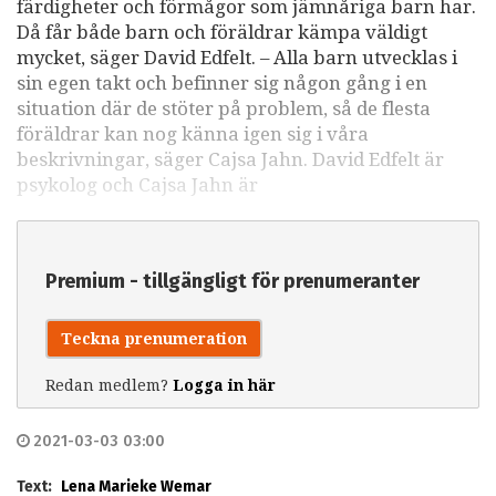
färdigheter och förmågor som jämnåriga barn har.
Då får både barn och föräldrar kämpa väldigt
mycket, säger David Edfelt. – Alla barn utvecklas i
sin egen takt och befinner sig någon gång i en
situation där de stöter på problem, så de flesta
föräldrar kan nog känna igen sig i våra
beskrivningar, säger Cajsa Jahn. David Edfelt är
psykolog och Cajsa Jahn är
Premium - tillgängligt för prenumeranter
Teckna prenumeration
Redan medlem?
Logga in här
2021-03-03 03:00
Text:
Lena Marieke Wemar