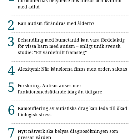
hormonernas betydelse hos flickor och kvinnor
med adhd
Kan autism förändras med åldern?
Behandling med bumetanid kan vara fördelaktig
för vissa barn med autism – enligt unik svensk
studie: "Ett värdefullt framsteg"
Alexitymi: När känslorna finns men orden saknas
Forskning: Autism anses mer
funktionsnedsättande idag än tidigare
Kamouflering av autistiska drag kan leda till ökad
biologisk stress
Nytt nätverk ska belysa diagnosökningen som
pressar vården