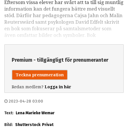
Eftersom vissa elever har svårt att ta till sig muntlig
information kan det fungera bättre med visuellt
stöd. Därför har pedagogerna Cajsa Jahn och Malin
Reuterswärd samt psykologen David Edfelt skrivit
en bok som fokuserar på samtalsmetoder som
även omfattar bilder och symboler. Bok
Premium - tillgängligt för prenumeranter
Teckna prenumeration
Redan medlem?
Logga in här
2023-04-28 03:00
Text:
Lena Marieke Wemar
Bild:
Shutterstock
Privat