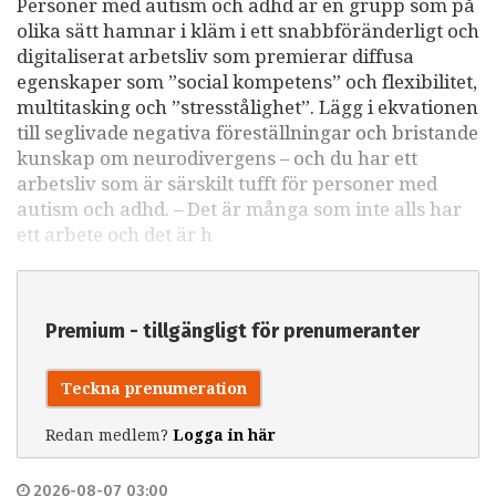
Personer med autism och adhd är en grupp som på
olika sätt hamnar i kläm i ett snabbföränderligt och
digitaliserat arbetsliv som premierar diffusa
egenskaper som ”social kompetens” och flexibilitet,
multitasking och ”stresstålighet”. Lägg i ekvationen
till seglivade negativa föreställningar och bristande
kunskap om neurodivergens – och du har ett
arbetsliv som är särskilt tufft för personer med
autism och adhd. – Det är många som inte alls har
ett arbete och det är h
Premium - tillgängligt för prenumeranter
Teckna prenumeration
Redan medlem?
Logga in här
2026-08-07 03:00