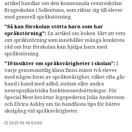
artikel handlar om den kommunala resursskolan
Brageskolan i Sollentuna, som riktar sig till elever
med generell språkstörning.
"Så kan förskolan stötta barn som har
språkstörning":
En artikel om boken
Värt att veta
om språkstörning
som innehåller många konkreta
råd om hur förskolan kan hjälpa barn med
språkstörning.
"10 insikter om språksvårigheter i skolan":
I
varje genomsnittlig klass finns minst två elever
med någon form av språksvårighet, vilket ofta går
hand i hand med adhd, autism eller andra
neuropsykiatriska funktionsnedsättningar. För
Special Nest berättar logopederna Julia Andersson
och Elvira Ashby om tio handfasta tips för bättre
skolgång vid språksvårigheter.
2025-10-16 03:00