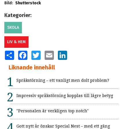
Bild:
Shutterstock
Kategorier:
SKOLA
LIV & HEM
SHARE
FACEBOOK
TWITTER
EMAIL
LINKEDIN
Liknande innehåll
Språkstörning – ett vanligt men dolt problem?
Impressiv språkstörning kopplas till lägre betyg
"Personalen är verkligen top notch"
Gott nytt år önskar Special Nest – med ett gäng