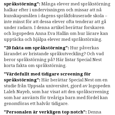
språkstörning":
Många elever med språkstörning
halkar efter i undervisningen och missar att nå
kunskapsmålen i dagens språkfokuserade skola –
inte minst för att dessa elever ofta tenderar att gå
under radarn. I denna artikel berättar forskaren
och logopeden Anna Eva Hallin om hur lärare kan
upptäcka och hjälpa elever med språkstörning.
"20 fakta om språkstörning":
Hur påverkas
lärandet av bristande språkutveckling? Och vad
beror språkstörning på? Här listar Special Nest
korta fakta om språkstörning.
"Värdefullt med tidigare screening för
språkstörning":
Här berättar Special Nest om en
studie från Uppsala universitet, gjord av logopeden
Laleh Nayeb, som har visat att den språkscreening
som har använts för treåriga barn med fördel kan
genomföras ett halvår tidigare.
"Personalen är verkligen top notch":
Denna