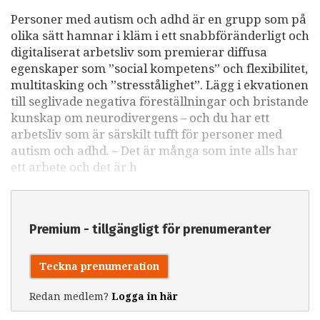
Personer med autism och adhd är en grupp som på
olika sätt hamnar i kläm i ett snabbföränderligt och
digitaliserat arbetsliv som premierar diffusa
egenskaper som ”social kompetens” och flexibilitet,
multitasking och ”stresstålighet”. Lägg i ekvationen
till seglivade negativa föreställningar och bristande
kunskap om neurodivergens – och du har ett
arbetsliv som är särskilt tufft för personer med
autism och adhd. – Det är många som inte alls har
ett arbete och det är h
Premium - tillgängligt för prenumeranter
Teckna prenumeration
Redan medlem?
Logga in här