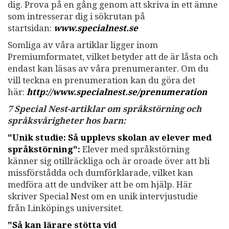
dig. Prova på en gång genom att skriva in ett ämne
som intresserar dig i sökrutan på
startsidan:
www.specialnest.se
Somliga av våra artiklar ligger inom
Premiumformatet, vilket betyder att de är låsta och
endast kan läsas av våra prenumeranter. Om du
vill teckna en prenumeration kan du göra det
här:
http://www.specialnest.se
/prenumeration
7 Special Nest-artiklar om språkstörning och
språksvårigheter hos barn:
"Unik studie: Så upplevs skolan av elever med
språkstörning":
Elever med språkstörning
känner sig otillräckliga och är oroade över att bli
missförstådda och dumförklarade, vilket kan
medföra att de undviker att be om hjälp. Här
skriver Special Nest om en unik intervjustudie
från Linköpings universitet.
"Så kan lärare stötta vid