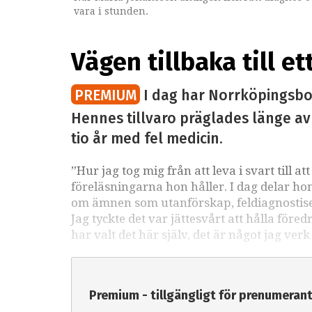
vara i stunden.
Vägen tillbaka till ett
PREMIUM
I dag har Norrköpingsbon 
Hennes tillvaro präglades länge av 
tio år med fel medicin.
”Hur jag tog mig från att leva i svart till a
föreläsningarna hon håller. I dag delar ho
om ämnen som utanförskap, feldiagnostiseri
Jag tyckte det var jättesvårt att hålla före
har valt det här själv, det är något jag verk
Premium - tillgängligt för prenumeran