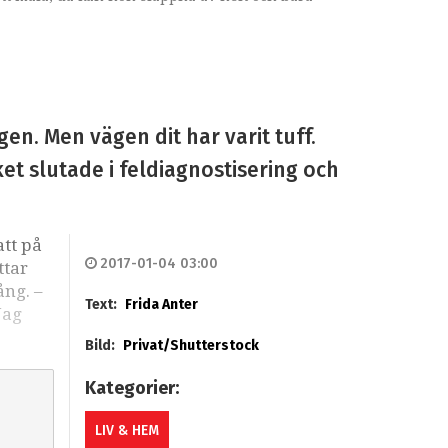
gen. Men vägen dit har varit tuff.
ket slutade i feldiagnostisering och
att på
2017-01-04 03:00
ttar
ång. –
Text:
Frida Anter
Jag
Bild:
Privat/Shutterstock
Kategorier:
LIV & HEM