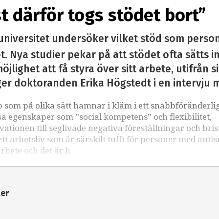
st därför togs stödet bort”
universitet undersöker vilket stöd som perso
. Nya studier pekar på att stödet ofta sätts i
öjlighet att få styra över sitt arbete, utifrån 
ger doktoranden Erika Högstedt i en intervju 
som på olika sätt hamnar i kläm i ett snabbföränderli
sa egenskaper som ”social kompetens” och flexibilitet,
kvationen till seglivade negativa föreställningar och bri
 arbetsliv som är särskilt tufft för personer med auti
arbete och det är h
ter