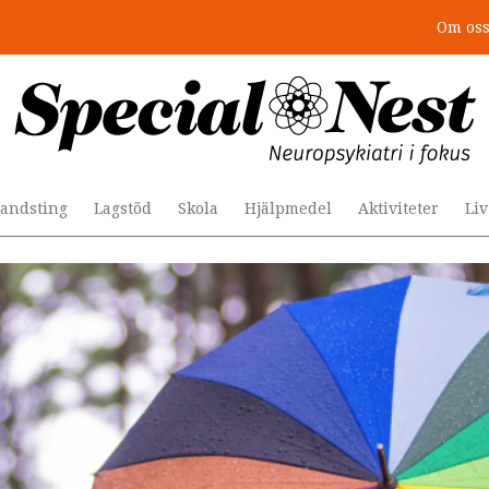
Om os
r togs stödet bort”
andsting
Lagstöd
Skola
Hjälpmedel
Aktiviteter
Li