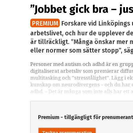
”Jobbet gick bra – ju
PREMIUM
Forskare vid Linköpings 
arbetslivet, och hur de upplever det
är tillräckligt. ”Många önskar mer m
eller normer som sätter stopp”, sä
Personer med autism och adhd är en grupp 
digitaliserat arbetsliv som premierar diffu
multitasking och ”stresstålighet”. Lägg i e
kunskap om neurodivergens – och du har ett
adhd. – Det är många som inte alls har ett 
Premium - tillgängligt för prenumeran
Teckna prenumeration