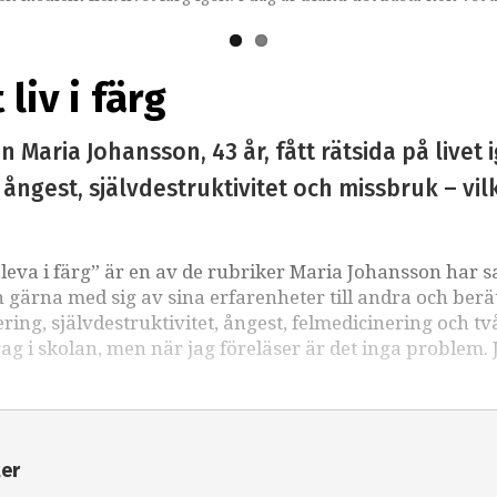
 liv i färg
Maria Johansson, 43 år, fått rätsida på livet i
ångest, självdestruktivitet och missbruk – vil
tt leva i färg” är en av de rubriker Maria Johansson har s
n gärna med sig av sina erfarenheter till andra och berä
ng, självdestruktivitet, ångest, felmedicinering och tv
drag i skolan, men när jag föreläser är det inga problem. 
ter