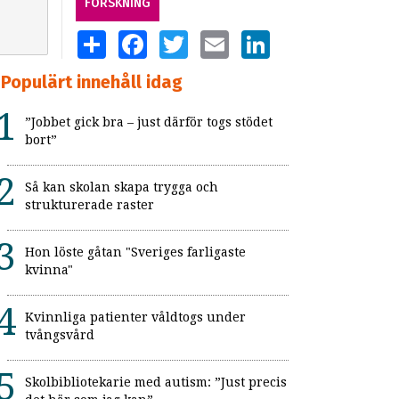
FORSKNING
SHARE
FACEBOOK
TWITTER
EMAIL
LINKEDIN
Populärt innehåll idag
”Jobbet gick bra – just därför togs stödet
bort”
Så kan skolan skapa trygga och
strukturerade raster
Hon löste gåtan "Sveriges farligaste
kvinna"
Kvinnliga patienter våldtogs under
tvångsvård
Skolbibliotekarie med autism: ”Just precis