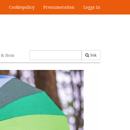
s
Cookiepolicy
Prenumeration
Logga in
v & Hem
Sök