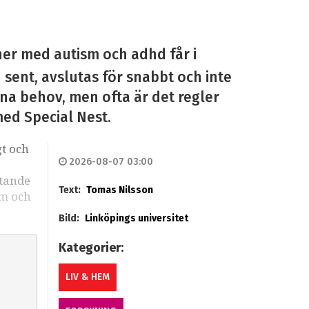
ner med autism och adhd får i
n sent, avslutas för snabbt och inte
sina behov, men ofta är det regler
med Special Nest.
gt och
2026-08-07 03:00
stande
Text:
Tomas Nilsson
sm och
Bild:
Linköpings universitet
Kategorier:
LIV & HEM