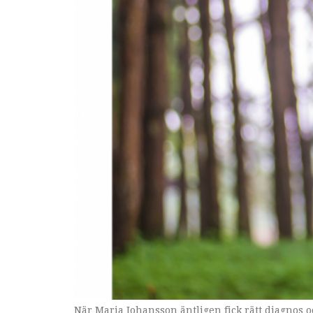
När Maria Johansson äntligen fick rätt diagnos oc
För sju år sedan diagnostiserades Maria Johansson