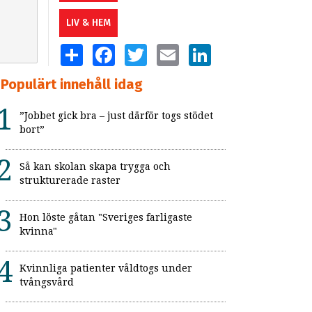
LIV & HEM
SHARE
FACEBOOK
TWITTER
EMAIL
LINKEDIN
Populärt innehåll idag
”Jobbet gick bra – just därför togs stödet
bort”
Så kan skolan skapa trygga och
strukturerade raster
Hon löste gåtan "Sveriges farligaste
kvinna"
Kvinnliga patienter våldtogs under
tvångsvård