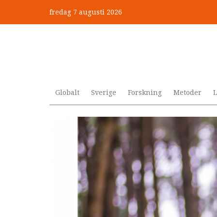
Hoppa
fredag 7 augusti 2026
till
”Jobbet gick bra – just därfö
huvudinnehåll
Globalt
Sverige
Forskning
Metoder
L