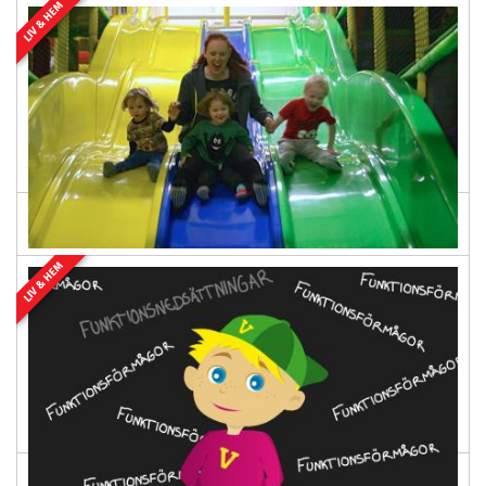
LIV & HEM
"En paus från livet, och
gemenskap"
2015-06-12 12:04
Zebran är en öppen mötesplats för unga vuxna med
Aspergers syndrom. Hit kan man komma på
torsdagskvällar för att träffa andra i samma situation....
LIV & HEM
"Jag har Tourette, Tourette har inte
mig!"
2015-06-12 09:58
Bitte har man, tre barn och fast anställning som
steriltekniker. Hon har också motoriska och vokala tics
sedan tioårsåldern. Att ha Tourettes syndrom...