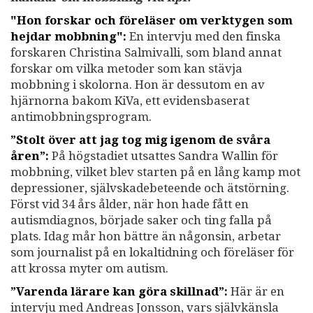
"Hon forskar och föreläser om verktygen som
hejdar mobbning":
En intervju med den finska
forskaren Christina Salmivalli, som bland annat
forskar om vilka metoder som kan stävja
mobbning i skolorna. Hon är dessutom en av
hjärnorna bakom KiVa, ett evidensbaserat
antimobbningsprogram.
”Stolt över att jag tog mig igenom de svåra
åren”:
På högstadiet utsattes Sandra Wallin för
mobbning, vilket blev starten på en lång kamp mot
depressioner, självskadebeteende och ätstörning.
Först vid 34 års ålder, när hon hade fått en
autismdiagnos, började saker och ting falla på
plats. Idag mår hon bättre än någonsin, arbetar
som journalist på en lokaltidning och föreläser för
att krossa myter om autism.
”Varenda lärare kan göra skillnad”:
Här är en
intervju med Andreas Jonsson, vars självkänsla