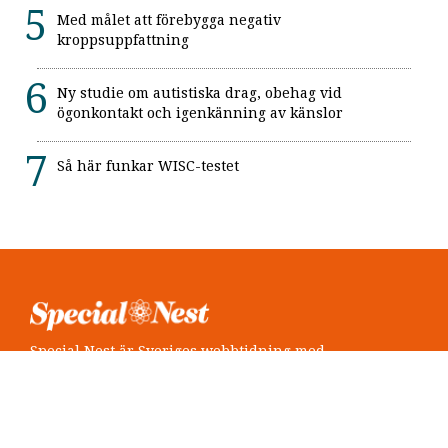
Med målet att förebygga negativ
kroppsuppfattning
Ny studie om autistiska drag, obehag vid
ögonkontakt och igenkänning av känslor
Så här funkar WISC-testet
Special Nest är Sveriges webbtidning med
neuropsykiatri i fokus.
Följ oss
Twitter @SpecialNest