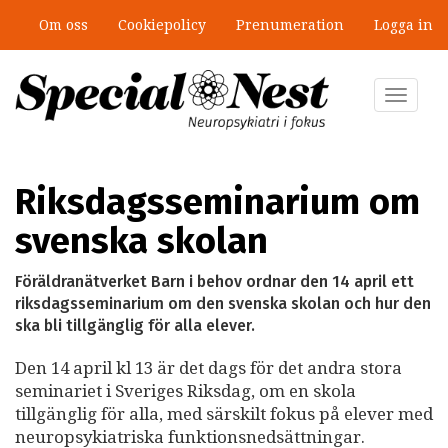
Hoppa
Om oss
Cookiepolicy
Prenumeration
Logga in
till
Mobbning vid autism och adhd: 4
huvudinnehåll
lästips
Toggle
navigat
Riksdagsseminarium om
svenska skolan
Föräldranätverket Barn i behov ordnar den 14 april ett
riksdagsseminarium om den svenska skolan och hur den
ska bli tillgänglig för alla elever.
Den 14 april kl 13 är det dags för det andra stora
seminariet i Sveriges Riksdag, om en skola
tillgänglig för alla, med särskilt fokus på elever med
neuropsykiatriska funktionsnedsättningar.