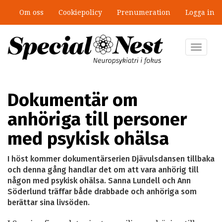
Hoppa
Om oss
Cookiepolicy
Prenumeration
Logga in
till
”Jobbet gick bra – just därför togs
huvudinnehåll
stödet bort”
Toggle
navigat
Dokumentär om
anhöriga till personer
med psykisk ohälsa
I höst kommer dokumentärserien Djävulsdansen tillbaka
och denna gång handlar det om att vara anhörig till
någon med psykisk ohälsa. Sanna Lundell och Ann
Söderlund träffar både drabbade och anhöriga som
berättar sina livsöden.