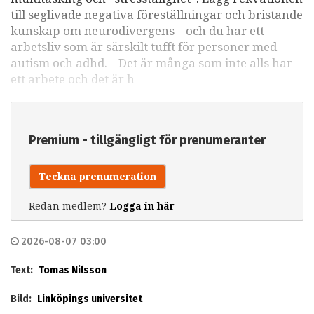
till seglivade negativa föreställningar och bristande
kunskap om neurodivergens – och du har ett
arbetsliv som är särskilt tufft för personer med
autism och adhd. – Det är många som inte alls har
ett arbete och det är h
Premium - tillgängligt för prenumeranter
Teckna prenumeration
Redan medlem?
Logga in här
2026-08-07 03:00
Text:
Tomas Nilsson
Bild:
Linköpings universitet