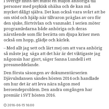
I Sverige finns det minst en miljon anhöriga till
personer med psykisk ohälsa och de kan må
mycket dåligt själva. Det kan också vara svårt att be
om stöd och hjälp när tillvaron präglas av oro för
den sjuke, förtvivlan och vanmakt. I serien möter
programledarna både anhöriga och deras
närstående som får berätta om djupa kriser men
också om hopp, glädje och kärlek.
– Med allt jag sett och lärt mej om att vara anhörig
så måste jag säga att det här är det viktigaste jag
någonsin har gjort, säger Sanna Lundell i ett
pressmeddelande.
Den första säsongen av dokumentärserien
Djävulsdansen sändes hösten 2014 och handlade
om hur det är att leva nära någon med
beroendeproblem. Den andra omgången har
premiär i SVT hösten 2016.
2016-06-15 16:00