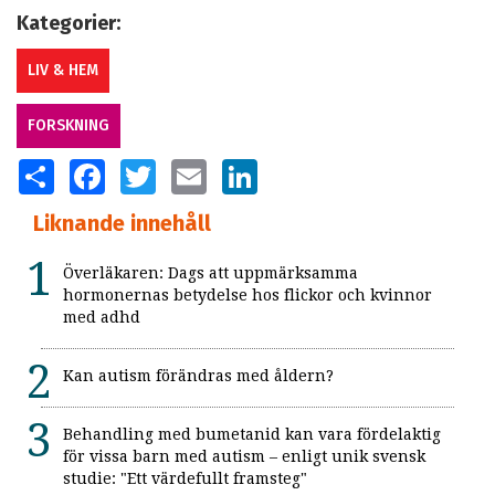
Kategorier:
LIV & HEM
FORSKNING
SHARE
FACEBOOK
TWITTER
EMAIL
LINKEDIN
Liknande innehåll
Överläkaren: Dags att uppmärksamma
hormonernas betydelse hos flickor och kvinnor
med adhd
Kan autism förändras med åldern?
Behandling med bumetanid kan vara fördelaktig
för vissa barn med autism – enligt unik svensk
studie: "Ett värdefullt framsteg"