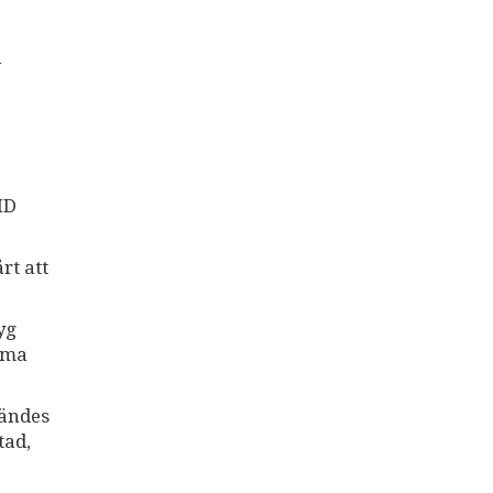
å
HD
rt att
yg
Emma
sändes
tad,