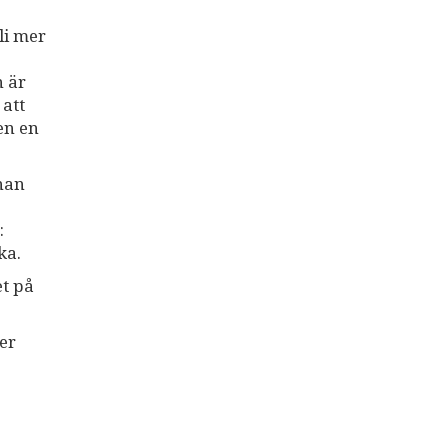
li mer
n är
 att
en en
nnan
:
ka.
et på
ger