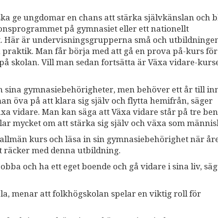
ka ge ungdomar en chans att stärka självkänslan och b
ionsprogrammet på gymnasiet eller ett nationellt
. Här är undervisningsgrupperna små och utbildninge
praktik. Man får börja med att gå en prova på-kurs för
på skolan. Vill man sedan fortsätta är Växa vidare-kurs
n sina gymnasiebehörigheter, men behöver ett år till i
an öva på att klara sig själv och flytta hemifrån, säger
xa vidare. Man kan säga att Växa vidare står på tre ben
lar mycket om att stärka sig själv och växa som männis
a allmän kurs och läsa in sin gymnasiebehörighet när år
et räcker med denna utbildning.
 jobba och ha ett eget boende och gå vidare i sina liv, sä
a, menar att folkhögskolan spelar en viktig roll för