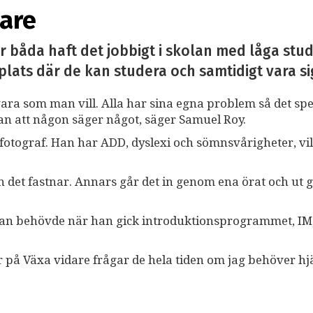
dare
båda haft det jobbigt i skolan med låga stu
lats där de kan studera och samtidigt vara sig
ara som man vill. Alla har sina egna problem så det spe
tan att någon säger något, säger Samuel Roy.
fotograf. Han har ADD, dyslexi och sömnsvårigheter, vi
n det fastnar. Annars går det in genom ena örat och ut
d han behövde när han gick introduktionsprogrammet, IM
r på Växa vidare frågar de hela tiden om jag behöver hj