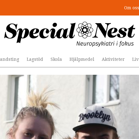
Om os
r togs stödet bort”
andsting
Lagstöd
Skola
Hjälpmedel
Aktiviteter
Li