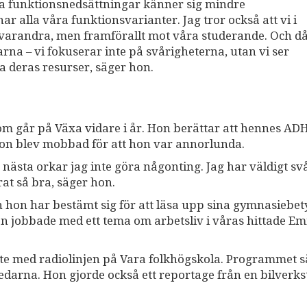
lika funktionsnedsättningar känner sig mindre
har alla våra funktionsvarianter. Jag tror också att vi i
t varandra, men framförallt mot våra studerande. Och d
rna – vi fokuserar inte på svårigheterna, utan vi ser
a deras resurser, säger hon.
om går på Växa vidare i år. Hon berättar att hennes AD
 hon blev mobbad för att hon var annorlunda.
nästa orkar jag inte göra någonting. Jag har väldigt svå
rat så bra, säger hon.
h hon har bestämt sig för att läsa upp sina gymnasiebet
ssen jobbade med ett tema om arbetsliv i våras hittade 
ete med radiolinjen på Vara folkhögskola. Programmet 
arna. Hon gjorde också ett reportage från en bilverks