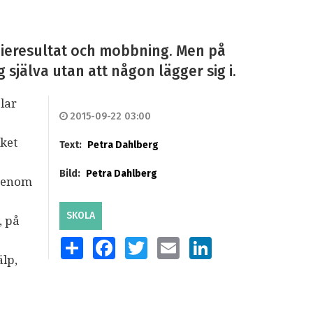
dieresultat och mobbning. Men på
 själva utan att någon lägger sig i.
lar
2015-09-22 03:00
lket
Text:
Petra Dahlberg
Bild:
Petra Dahlberg
 genom
SKOLA
, på
SHARE
FACEBOOK
TWITTER
EMAIL
LINKEDIN
älp,