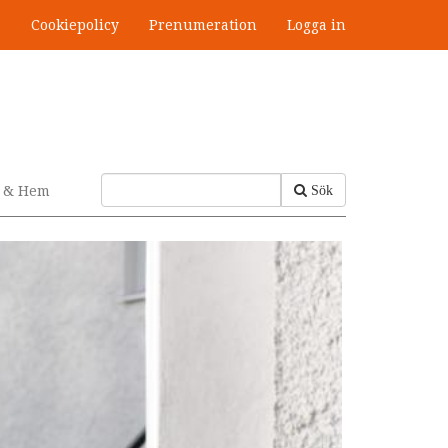
s
Cookiepolicy
Prenumeration
Logga in
v & Hem
Sök