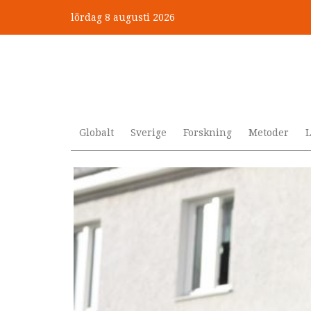
Hoppa
lördag 8 augusti 2026
till
”Jobbet gick bra – just därfö
huvudinnehåll
Globalt
Sverige
Forskning
Metoder
L