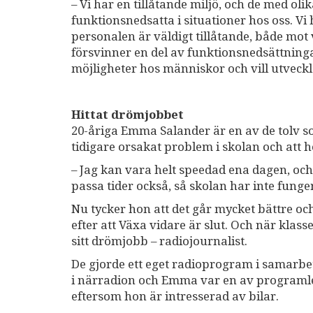
– Vi har en tillåtande miljö, och de med o
funktionsnedsatta i situationer hos oss. Vi 
personalen är väldigt tillåtande, både mo
försvinner en del av funktionsnedsättninga
möjligheter hos människor och vill utveckl
Hittat drömjobbet
20-åriga Emma Salander är en av de tolv s
tidigare orsakat problem i skolan och att
– Jag kan vara helt speedad ena dagen, och 
passa tider också, så skolan har inte funge
Nu tycker hon att det går mycket bättre oc
efter att Växa vidare är slut. Och när kla
sitt drömjobb – radiojournalist.
De gjorde ett eget radioprogram i samarb
i närradion och Emma var en av programled
eftersom hon är intresserad av bilar.