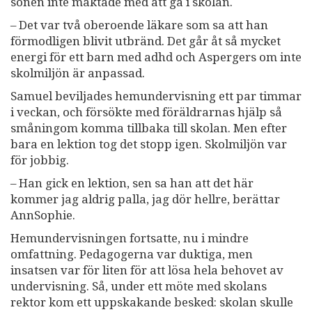
sonen inte mäktade med att gå i skolan.
– Det var två oberoende läkare som sa att han
förmodligen blivit utbränd. Det går åt så mycket
energi för ett barn med adhd och Aspergers om inte
skolmiljön är anpassad.
Samuel beviljades hemundervisning ett par timmar
i veckan, och försökte med föräldrarnas hjälp så
småningom komma tillbaka till skolan. Men efter
bara en lektion tog det stopp igen. Skolmiljön var
för jobbig.
– Han gick en lektion, sen sa han att det här
kommer jag aldrig palla, jag dör hellre, berättar
AnnSophie.
Hemundervisningen fortsatte, nu i mindre
omfattning. Pedagogerna var duktiga, men
insatsen var för liten för att lösa hela behovet av
undervisning. Så, under ett möte med skolans
rektor kom ett uppskakande besked: skolan skulle