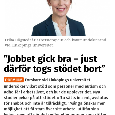
Erika Högstedt är arbetsterapeut och kommundoktorand
vid Linköpings universitet.
”Jobbet gick bra – just
därför togs stödet bort”
PREMIUM
Forskare vid Linköpings universitet
undersöker vilket stöd som personer med autism och
adhd får i arbetslivet, och hur de upplever det. Nya
studier pekar på att stödet ofta sätts in sent, avslutas
för snabbt och inte är tillräckligt. ”Många önskar mer
möjlighet att få styra över sitt arbete, utifrån sina
behov, men ofta är det regler eller normer som sätter