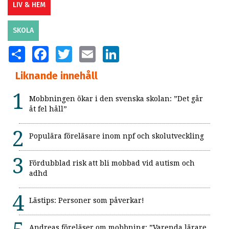
LIV & HEM
SKOLA
SHARE
FACEBOOK
TWITTER
EMAIL
LINKEDIN
Liknande innehåll
Mobbningen ökar i den svenska skolan: ”Det går
åt fel håll”
Populära föreläsare inom npf och skolutveckling
Fördubblad risk att bli mobbad vid autism och
adhd
Lästips: Personer som påverkar!
Andreas föreläser om mobbning: ”Varenda lärare