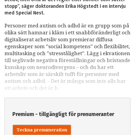
stopp”, säger doktoranden Erika Högstedt i en intervju
med Special Nest.
Personer med autism och adhd är en grupp som på
olika sätt hamnar i kläm i ett snabbföränderligt och
digitaliserat arbetsliv som premierar diffusa
egenskaper som ”social kompetens” och flexibilitet,
multitasking och ”stresstålighet”. Lägg i ekvationen
till seglivade negativa föreställningar och bristande
kunskap om neurodivergens – och du har ett
arbetsliv som är särskilt tufft för personer med
autism och adhd. – Det är många som inte alls har
ett arbete och det är h
Premium - tillgängligt för prenumeranter
Teckna prenumeration