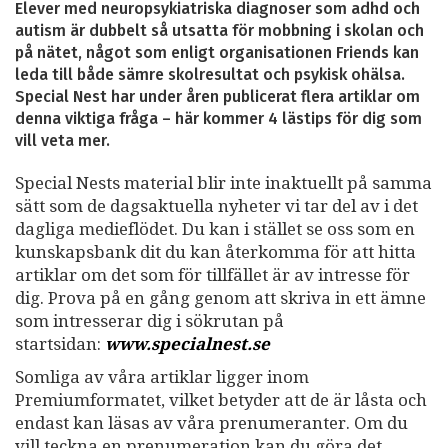
Elever med neuropsykiatriska diagnoser som adhd och
autism är dubbelt så utsatta för mobbning i skolan och
på nätet, något som enligt organisationen Friends kan
leda till både sämre skolresultat och psykisk ohälsa.
Special Nest har under åren publicerat flera artiklar om
denna viktiga fråga – här kommer 4 lästips för dig som
vill veta mer.
Special Nests material blir inte inaktuellt på samma
sätt som de dagsaktuella nyheter vi tar del av i det
dagliga medieflödet. Du kan i stället se oss som en
kunskapsbank dit du kan återkomma för att hitta
artiklar om det som för tillfället är av intresse för
dig. Prova på en gång genom att skriva in ett ämne
som intresserar dig i sökrutan på
startsidan:
www.specialnest.se
Somliga av våra artiklar ligger inom
Premiumformatet, vilket betyder att de är låsta och
endast kan läsas av våra prenumeranter. Om du
vill teckna en prenumeration kan du göra det