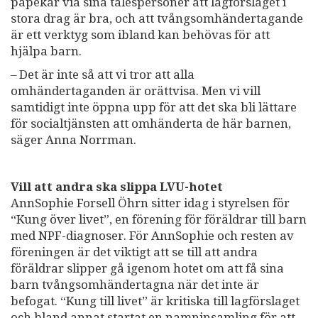
påpekar via sina talespersoner att lagförslaget i
stora drag är bra, och att tvångsomhändertagande
är ett verktyg som ibland kan behövas för att
hjälpa barn.
– Det är inte så att vi tror att alla
omhändertaganden är orättvisa. Men vi vill
samtidigt inte öppna upp för att det ska bli lättare
för socialtjänsten att omhänderta de här barnen,
säger Anna Norrman.
Vill att andra ska slippa LVU-hotet
AnnSophie Forsell Öhrn sitter idag i styrelsen för
“Kung över livet”, en förening för föräldrar till barn
med NPF-diagnoser. För AnnSophie och resten av
föreningen är det viktigt att se till att andra
föräldrar slipper gå igenom hotet om att få sina
barn tvångsomhändertagna när det inte är
befogat. “Kung till livet” är kritiska till lagförslaget
och bland annat startat en namninsamling för att