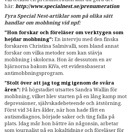
här:
http://www.specialnest.se
/prenumeration
Fyra Special Nest-artiklar som på olika sätt
handlar om mobbning vid npf:
"Hon forskar och föreläser om verktygen som
hejdar mobbning":
En intervju med den finska
forskaren Christina Salmivalli, som bland annat
forskar om vilka metoder som kan stävja
mobbning i skolorna. Hon är dessutom en av
hjärnorna bakom KiVa, ett evidensbaserat
antimobbningsprogram.
”Stolt över att jag tog mig igenom de svåra
åren”:
På högstadiet utsattes Sandra Wallin för
mobbning, vilket blev starten på en lång kamp mot
depressioner, självskadebeteende och ätstörning.
Först vid 34 års ålder, när hon hade fått en
autismdiagnos, började saker och ting falla på
plats. Idag mår hon bättre än någonsin, arbetar
som journalist på en lokaltidning och föreläser för