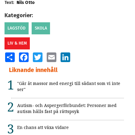
Text:
Nils Otto
Kategorier:
LAGSTÖD
SKOLA
LIV & HEM
SHARE
FACEBOOK
TWITTER
EMAIL
LINKEDIN
Liknande innehåll
"Går åt massor med energi till sådant som vi inte
ser"
Autism- och Aspergerförbundet: Personer med
autism hålls fast på rättspsyk
En chans att växa vidare