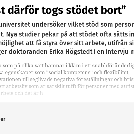
st därför togs stödet bort”
universitet undersöker vilket stöd som perso
. Nya studier pekar på att stödet ofta sätts i
öjlighet att få styra över sitt arbete, utifrån 
ger doktoranden Erika Högstedt i en intervju 
som på olika sätt hamnar i kläm i ett snabbföränderli
sa egenskaper som ”social kompetens” och flexibilitet,
kvationen till seglivade negativa föreställningar och bri
 arbetsliv som är särskilt tufft för personer med auti
arbete och det är h
ter