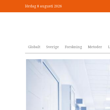
Hoppa
lördag 8 augusti 2026
till
”Jobbet gick bra – just därfö
huvudinnehåll
Globalt
Sverige
Forskning
Metoder
L