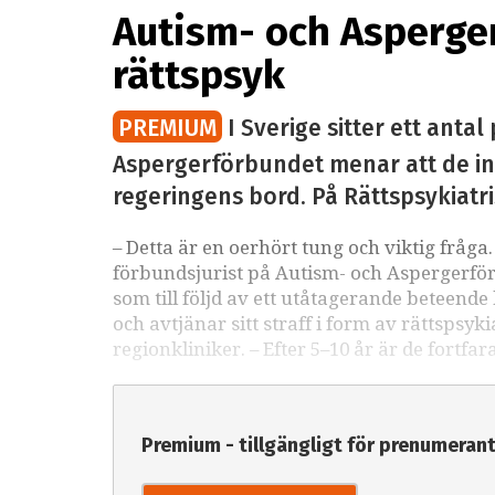
Autism- och Asperger
rättspsyk
PREMIUM
I Sverige sitter ett anta
Aspergerförbundet menar att de inte
regeringens bord. På Rättspsykiatri
– Detta är en oerhört tung och viktig fråg
förbundsjurist på Autism- och Aspergerfö
som till följd av ett utåtagerande beteende
och avtjänar sitt straff i form av rättspsy
regionkliniker. – Efter 5–10 år är de fortfar
Premium - tillgängligt för prenumeran