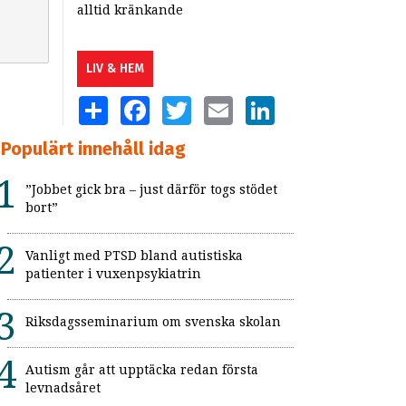
alltid kränkande
LIV & HEM
SHARE
FACEBOOK
TWITTER
EMAIL
LINKEDIN
Populärt innehåll idag
”Jobbet gick bra – just därför togs stödet
bort”
Vanligt med PTSD bland autistiska
patienter i vuxenpsykiatrin
Riksdagsseminarium om svenska skolan
Autism går att upptäcka redan första
levnadsåret