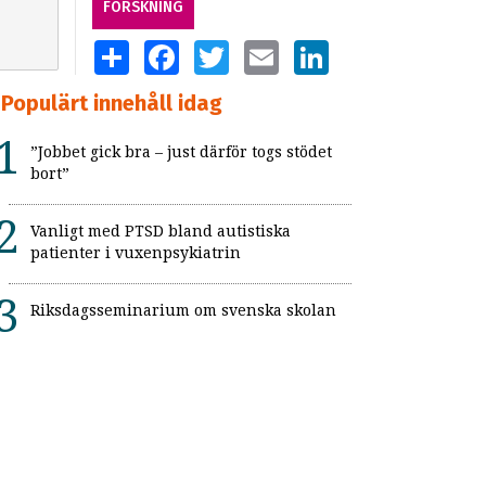
FORSKNING
SHARE
FACEBOOK
TWITTER
EMAIL
LINKEDIN
Populärt innehåll idag
”Jobbet gick bra – just därför togs stödet
bort”
Vanligt med PTSD bland autistiska
patienter i vuxenpsykiatrin
Riksdagsseminarium om svenska skolan
Autism går att upptäcka redan första
levnadsåret
Lyckad skolgång med npf