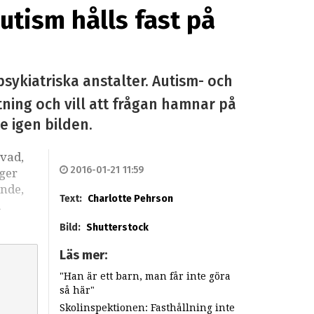
tism hålls fast på
psykiatriska anstalter. Autism- och
tning och vill att frågan hamnar på
e igen bilden.
rvad,
2016-01-21 11:59
ger
ande,
Text:
Charlotte Pehrson
a
Bild:
Shutterstock
Läs mer:
"Han är ett barn, man får inte göra
så här"
Skolinspektionen: Fasthållning inte