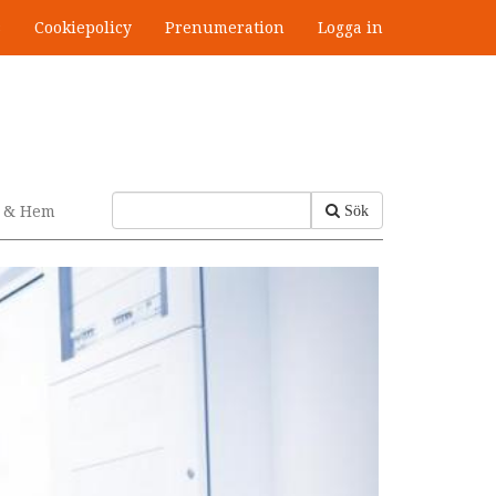
s
Cookiepolicy
Prenumeration
Logga in
v & Hem
Sök