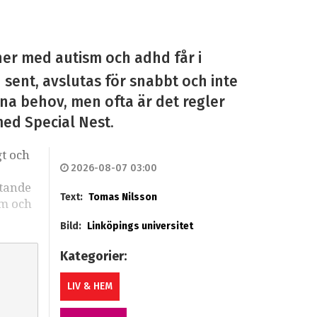
ner med autism och adhd får i
n sent, avslutas för snabbt och inte
sina behov, men ofta är det regler
med Special Nest.
gt och
2026-08-07 03:00
stande
Text:
Tomas Nilsson
sm och
Bild:
Linköpings universitet
Kategorier:
LIV & HEM