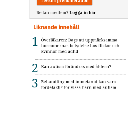
Teckna prenumeration
Redan medlem?
Logga in här
Liknande innehåll
Överläkaren: Dags att uppmärksamma
hormonernas betydelse hos flickor och
kvinnor med adhd
Kan autism förändras med åldern?
Behandling med bumetanid kan vara
fördelaktig för vissa barn med autism –
enligt unik svensk studie: "Ett värdefullt
framsteg"
Alexitymi: När känslorna finns men
orden saknas