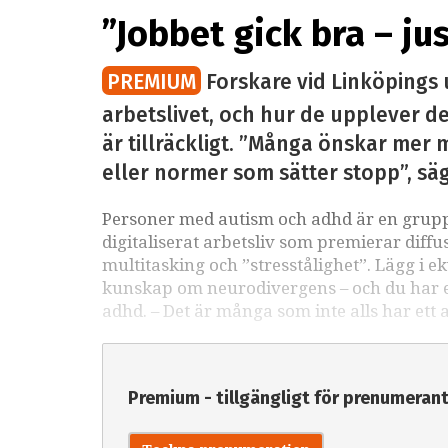
”Jobbet gick bra – ju
PREMIUM
Forskare vid Linköpings 
arbetslivet, och hur de upplever det
är tillräckligt. ”Många önskar mer m
eller normer som sätter stopp”, sä
Personer med autism och adhd är en grupp 
digitaliserat arbetsliv som premierar diffu
multitasking och ”stresstålighet”. Lägg i e
kunskap om neurodivergens – och du har ett
adhd. – Det är många som inte alls har ett 
Premium - tillgängligt för prenumeran