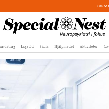
Om os
r togs stödet bort”
andsting
Lagstöd
Skola
Hjälpmedel
Aktiviteter
Li