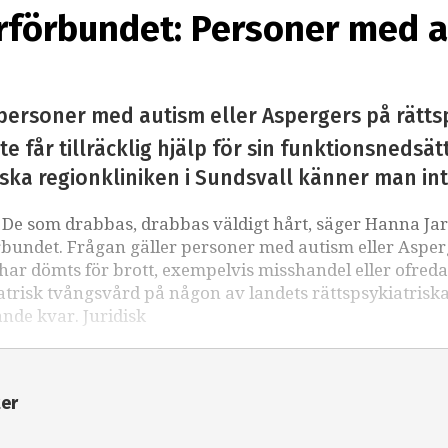
förbundet: Personer med au
l personer med autism eller Aspergers på rätts
 får tillräcklig hjälp för sin funktionsnedsät
ska regionkliniken i Sundsvall känner man int
a. De som drabbas, drabbas väldigt hårt, säger Hanna Ja
rbundet. Frågan gäller personer med autism eller Asper
 har dömts för brott, exempelvis misshandel eller ofred
kiatrisk tvångsvård på någon av landets rättspsykiatrisk
ande kvar. Juridisk
ter