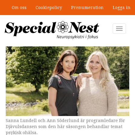
Hoppa
Om oss
Cookiepolicy
Prenumeration
Logga in
till
”Jobbet gick bra – just därför togs
huvudinnehåll
stödet bort”
Toggle
navigat
Sanna Lundell och Ann Söderlund är programledare för
Ann-Linn Guillou är producent för Djävulsdansen.
Djävulsdansen som den här säsongen behandlar temat
Foto: Jan Danielsson /SVT
psykisk ohälsa.