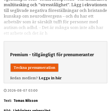
multitasking och ”stresstålighet”. Lägg i ekvationen
till seglivade negativa föreställningar och bristande
kunskap om neurodivergens – och du har ett
arbetsliv som är särskilt tufft för personer med
autism och adhd. – Det är många som inte alls har
ett arbete och det är h
Premium - tillgängligt för prenumeranter
Teckna prenumeration
Redan medlem?
Logga in här
2026-08-07 03:00
Text:
Tomas Nilsson
Bild:
Linköpings universitet