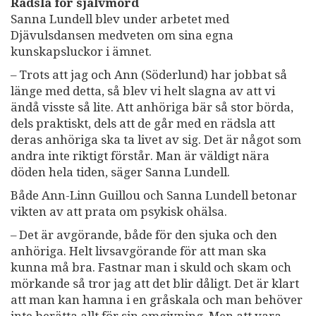
Rädsla för självmord
Sanna Lundell blev under arbetet med
Djävulsdansen medveten om sina egna
kunskapsluckor i ämnet.
– Trots att jag och Ann (Söderlund) har jobbat så
länge med detta, så blev vi helt slagna av att vi
ändå visste så lite. Att anhöriga bär så stor börda,
dels praktiskt, dels att de går med en rädsla att
deras anhöriga ska ta livet av sig. Det är något som
andra inte riktigt förstår. Man är väldigt nära
döden hela tiden, säger Sanna Lundell.
Både Ann-Linn Guillou och Sanna Lundell betonar
vikten av att prata om psykisk ohälsa.
– Det är avgörande, både för den sjuka och den
anhöriga. Helt livsavgörande för att man ska
kunna må bra. Fastnar man i skuld och skam och
mörkande så tror jag att det blir dåligt. Det är klart
att man kan hamna i en gråskala och man behöver
inte berätta allt för sin omgivning. Men att vara