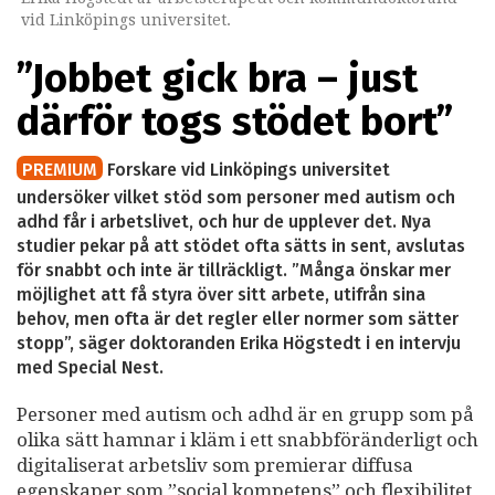
vid Linköpings universitet.
”Jobbet gick bra – just
därför togs stödet bort”
PREMIUM
Forskare vid Linköpings universitet
undersöker vilket stöd som personer med autism och
adhd får i arbetslivet, och hur de upplever det. Nya
studier pekar på att stödet ofta sätts in sent, avslutas
för snabbt och inte är tillräckligt. ”Många önskar mer
möjlighet att få styra över sitt arbete, utifrån sina
behov, men ofta är det regler eller normer som sätter
stopp”, säger doktoranden Erika Högstedt i en intervju
med Special Nest.
Personer med autism och adhd är en grupp som på
olika sätt hamnar i kläm i ett snabbföränderligt och
digitaliserat arbetsliv som premierar diffusa
egenskaper som ”social kompetens” och flexibilitet,