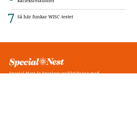
kärleksrelationer
Så här funkar WISC-testet
Special Nest är Sveriges webbtidning med
neuropsykiatri i fokus.
Följ oss
Twitter @SpecialNest
Facebook Special Nest