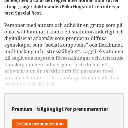
behov, men ofta är det regler eller normer som sätter
stopp”, säger doktoranden Erika Högstedt i en intervju
med Special Nest.
Personer med autism och adhd är en grupp som på
olika sätt hamnar i kläm i ett snabbföränderligt och
digitaliserat arbetsliv som premierar diffusa
egenskaper som ”social kompetens” och flexibilitet,
multitasking och ”stresstålighet”. Lägg i ekvationen
till seglivade negativa föreställningar och bristande
kunskap om neurodivergens – och du har ett
arbetsliv som är särskilt tufft för personer med
autism och adhd. – Det är många som inte alls har
ett arbete och det är h
Premium - tillgängligt för prenumeranter
Teckna prenumeration