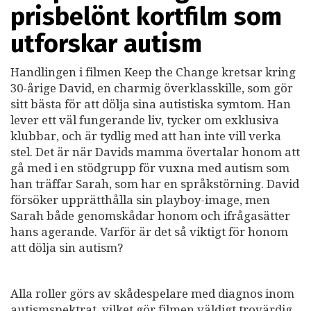
prisbelönt kortfilm som
utforskar autism
Handlingen i filmen Keep the Change kretsar kring
30-årige David, en charmig överklasskille, som gör
sitt bästa för att dölja sina autistiska symtom. Han
lever ett väl fungerande liv, tycker om exklusiva
klubbar, och är tydlig med att han inte vill verka
stel. Det är när Davids mamma övertalar honom att
gå med i en stödgrupp för vuxna med autism som
han träffar Sarah, som har en språkstörning. David
försöker upprätthålla sin playboy-image, men
Sarah både genomskådar honom och ifrågasätter
hans agerande. Varför är det så viktigt för honom
att dölja sin autism?
Alla roller görs av skådespelare med diagnos inom
autismspektrat, vilket gör filmen väldigt trovärdig