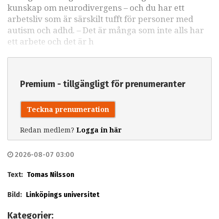
kunskap om neurodivergens – och du har ett
arbetsliv som är särskilt tufft för personer med
autism och adhd. – Det är många som inte alls har
ett arbete och det är h
Premium - tillgängligt för prenumeranter
Teckna prenumeration
Redan medlem?
Logga in här
2026-08-07 03:00
Text:
Tomas Nilsson
Bild:
Linköpings universitet
Kategorier: