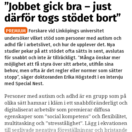
”Jobbet gick bra – just
därför togs stödet bort”
PREMIUM
Forskare vid Linköpings universitet
undersöker vilket stöd som personer med autism och
adhd får i arbetslivet, och hur de upplever det. Nya
studier pekar på att stödet ofta sätts in sent, avslutas
för snabbt och inte är tillräckligt. ”Många önskar mer
möjlighet att få styra över sitt arbete, utifrån sina
behov, men ofta är det regler eller normer som sätter
stopp”, säger doktoranden Erika Högstedt i en intervju
med Special Nest.
Personer med autism och adhd är en grupp som på
olika sätt hamnar i kläm i ett snabbföränderligt och
digitaliserat arbetsliv som premierar diffusa
egenskaper som ”social kompetens” och flexibilitet,
multitasking och ”stresstålighet”. Lägg i ekvationen
till seglivade negativa föreställningar och bristande