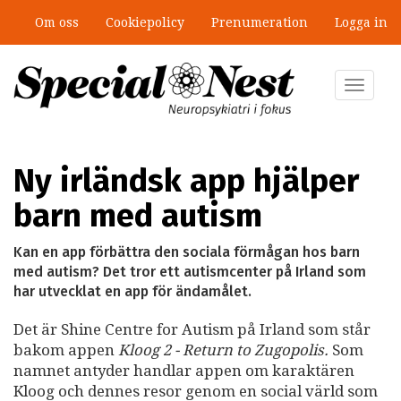
Hoppa
Om oss
Cookiepolicy
Prenumeration
Logga in
till
”Jobbet gick bra – just därför togs
huvudinnehåll
stödet bort”
Toggle
navigat
Ny irländsk app hjälper
barn med autism
Kan en app förbättra den sociala förmågan hos barn
med autism? Det tror ett autismcenter på Irland som
har utvecklat en app för ändamålet.
Det är Shine Centre for Autism på Irland som står
bakom appen
Kloog 2 - Return to Zugopolis.
Som
namnet antyder handlar appen om karaktären
Kloog och dennes resor genom en social värld som