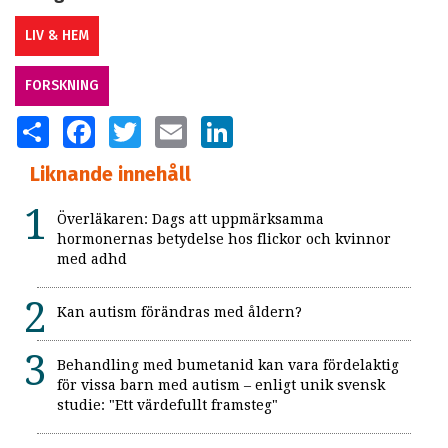
LIV & HEM
FORSKNING
SHARE
FACEBOOK
TWITTER
EMAIL
LINKEDIN
Liknande innehåll
Överläkaren: Dags att uppmärksamma
hormonernas betydelse hos flickor och kvinnor
med adhd
Kan autism förändras med åldern?
Behandling med bumetanid kan vara fördelaktig
för vissa barn med autism – enligt unik svensk
studie: "Ett värdefullt framsteg"