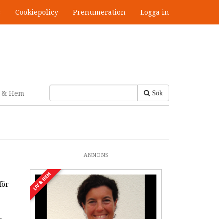
s
Cookiepolicy
Prenumeration
Logga in
v & Hem
Sök
ANNONS
LIV & HEM
för