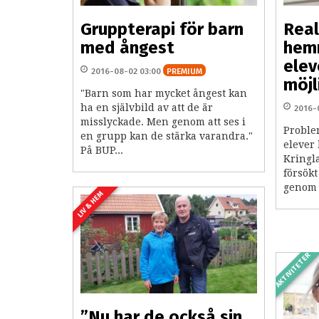
Gruppterapi för barn
Real
med ångest
hem
elev
2016-08-02 03:00
PREMIUM
möjl
"Barn som har mycket ångest kan
ha en självbild av att de är
2016-
misslyckade. Men genom att ses i
Proble
en grupp kan de stärka varandra."
elever 
På BUP...
Kringl
försök
genom 
LIV & HEM
AKTIVITETER
”Nu har de också sin