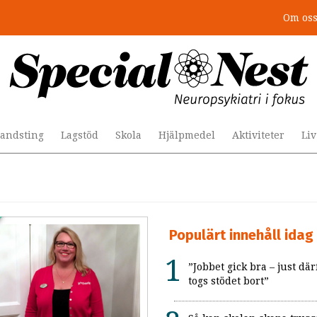
Om os
andsting
Lagstöd
Skola
Hjälpmedel
Aktiviteter
Li
Populärt innehåll idag
”Jobbet gick bra – just där
togs stödet bort”