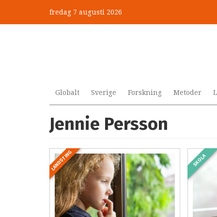
Hoppa
fredag 7 augusti 2026
till
huvudinnehåll
Globalt
Sverige
Forskning
Metoder
L
Jennie Persson
LANDSTING
SKOLA