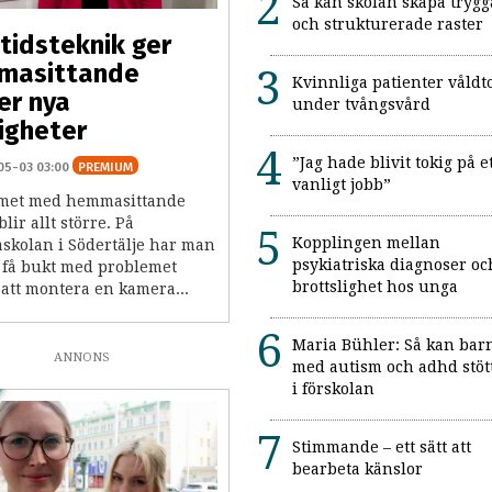
Så kan skolan skapa trygg
och strukturerade raster
tidsteknik ger
masittande
Kvinnliga patienter våldt
er nya
under tvångsvård
igheter
”Jag hade blivit tokig på e
05-03 03:00
PREMIUM
vanligt jobb”
met med hemmasittande
blir allt större. På
Kopplingen mellan
askolan i Södertälje har man
psykiatriska diagnoser oc
t få bukt med problemet
brottslighet hos unga
att montera en kamera...
Maria Bühler: Så kan bar
ANNONS
med autism och adhd stöt
i förskolan
Stimmande – ett sätt att
bearbeta känslor