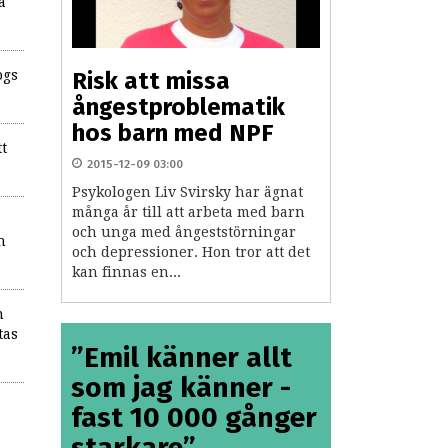
a
ogs
Risk att missa
ångestproblematik
hos barn med NPF
tt
2015-12-09 03:00
Psykologen Liv Svirsky har ägnat
många år till att arbeta med barn
och unga med ångeststörningar
h
och depressioner. Hon tror att det
kan finnas en...
n
tas
”Emil känner allt
som jag känner -
fast 10 000 gånger
starkare”