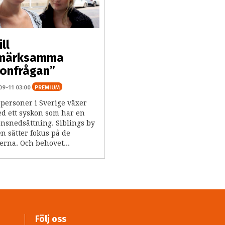
ill
märksamma
onfrågan”
09-11 03:00
PREMIUM
personer i Sverige växer
d ett syskon som har en
onsnedsättning. Siblings by
n sätter fokus på de
erna. Och behovet...
Följ oss