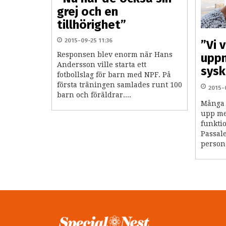
grej och en
tillhörighet”
2015-09-25 11:36
”Vi v
Responsen blev enorm när Hans
upp
Andersson ville starta ett
sysk
fotbollslag för barn med NPF. På
första träningen samlades runt 100
2015-
barn och föräldrar....
Många 
upp me
funkti
Passale
person