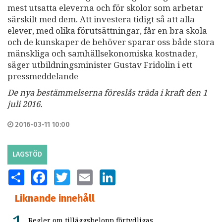
mest utsatta eleverna och för skolor som arbetar
särskilt med dem. Att investera tidigt så att alla
elever, med olika förutsättningar, får en bra skola
och de kunskaper de behöver sparar oss både stora
mänskliga och samhällsekonomiska kostnader,
säger utbildningsminister Gustav Fridolin i ett
pressmeddelande
De nya bestämmelserna föreslås träda i kraft den 1
juli 2016.
2016-03-11 10:00
LAGSTÖD
SHARE
FACEBOOK
TWITTER
EMAIL
LINKEDIN
Liknande innehåll
Regler om tilläggsbelopp förtydligas