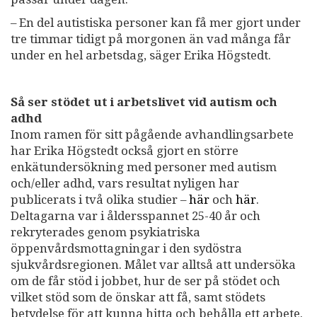
– En del autistiska personer kan få mer gjort under
tre timmar tidigt på morgonen än vad många får
under en hel arbetsdag, säger Erika Högstedt.
Så ser stödet ut i arbetslivet vid autism och
adhd
Inom ramen för sitt pågående avhandlingsarbete
har Erika Högstedt också gjort en större
enkätundersökning med personer med autism
och/eller adhd, vars resultat nyligen har
publicerats i två olika studier –
här
och
här
.
Deltagarna var i åldersspannet 25-40 år och
rekryterades genom psykiatriska
öppenvårdsmottagningar i den sydöstra
sjukvårdsregionen. Målet var alltså att undersöka
om de får stöd i jobbet, hur de ser på stödet och
vilket stöd som de önskar att få, samt stödets
betydelse för att kunna hitta och behålla ett arbete.