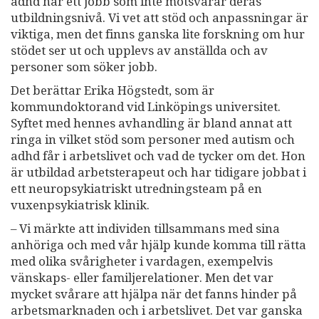
adhd har ett jobb som inte motsvarar deras
utbildningsnivå. Vi vet att stöd och anpassningar är
viktiga, men det finns ganska lite forskning om hur
stödet ser ut och upplevs av anställda och av
personer som söker jobb.
Det berättar Erika Högstedt, som är
kommundoktorand vid Linköpings universitet.
Syftet med hennes avhandling är bland annat att
ringa in vilket stöd som personer med autism och
adhd får i arbetslivet och vad de tycker om det. Hon
är utbildad arbetsterapeut och har tidigare jobbat i
ett neuropsykiatriskt utredningsteam på en
vuxenpsykiatrisk klinik.
– Vi märkte att individen tillsammans med sina
anhöriga och med vår hjälp kunde komma till rätta
med olika svårigheter i vardagen, exempelvis
vänskaps- eller familjerelationer. Men det var
mycket svårare att hjälpa när det fanns hinder på
arbetsmarknaden och i arbetslivet. Det var ganska