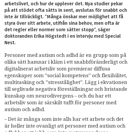
arbetslivet, och hur de upplever det. Nya studier pekar
på att stödet ofta sätts in sent, avslutas för snabbt och
inte är tillräckligt. ”Många önskar mer möjlighet att få
styra över sitt arbete, utifrån sina behov, men ofta är
det regler eller normer som sätter stopp”, säger
doktoranden Erika Högstedt i en intervju med Special
Nest.
Personer med autism och adhd är en grupp som på
olika sätt hamnar i kläm i ett snabbföränderligt och
digitaliserat arbetsliv som premierar diffusa
egenskaper som ”social kompetens” och flexibilitet,
multitasking och ”stresstålighet”. Lägg i ekvationen
till seglivade negativa föreställningar och bristande
kunskap om neurodivergens – och du har ett
arbetsliv som är särskilt tufft för personer med
autism och adhd.
– Det är många som inte alls har ett arbete och det
är heller inte ovanligt att personer med autism och