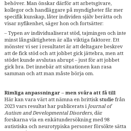
behöver. Man önskar därför att arbetsgivare,
kollegor och handläggare på myndigheter får mer
specifik kunskap, låter individen själv berätta och
visar nyfikenhet, säger hon och fortsätter:
– Typen av individualiserat stöd, tajmingen och inte
minst långsiktigheten är alla viktiga faktorer. Ett
mönster vi ser i resultatet är att deltagare beskrev
att de fick stöd och att jobbet gick jättebra, men att
stödet kunde avslutas abrupt – just för att jobbet
gick bra. Det innebär att situationen kan rasa
samman och att man måste börja om.
Rimliga anpassningar – men svåra att få till
Här kan vara värt att nämna en brittisk
studie
från
2023 vars resultat har publicerats i
Journal of
Autism and Developmental Disorders
, där
forskarna via en enkätundersökning med 98
autistiska och neurotypiska personer försökte sätta