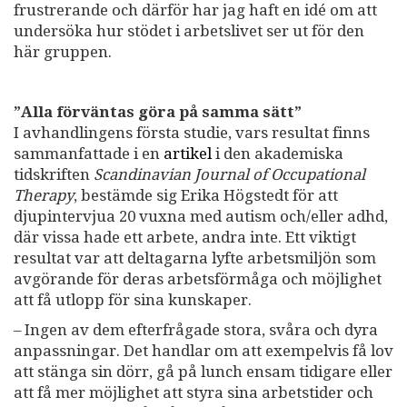
frustrerande och därför har jag haft en idé om att
undersöka hur stödet i arbetslivet ser ut för den
här gruppen.
”Alla förväntas göra på samma sätt”
I avhandlingens första studie, vars resultat finns
sammanfattade i en
artikel
i den akademiska
tidskriften
Scandinavian Journal of Occupational
Therapy
, bestämde sig Erika Högstedt för att
djupintervjua 20 vuxna med autism och/eller adhd,
där vissa hade ett arbete, andra inte. Ett viktigt
resultat var att deltagarna lyfte arbetsmiljön som
avgörande för deras arbetsförmåga och möjlighet
att få utlopp för sina kunskaper.
– Ingen av dem efterfrågade stora, svåra och dyra
anpassningar. Det handlar om att exempelvis få lov
att stänga sin dörr, gå på lunch ensam tidigare eller
att få mer möjlighet att styra sina arbetstider och