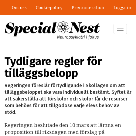
Hoppa
Om oss
Cookiepolicy
Prenumeration
Logga in
till
”Jobbet gick bra – just därför togs
huvudinnehåll
stödet bort”
Toggle
navigat
Tydligare regler för
tilläggsbelopp
Regeringen föreslår förtydligande i Skollagen om att
tilläggsbeloppet ska vara individuellt bestämt. Syftet är
att säkerställa att förskolor och skolor får de resurser
som behövs för att tillgodose varje elevs behov av
stöd.
Regeringen beslutade den 10 mars att lämna en
proposition till riksdagen med förslag på