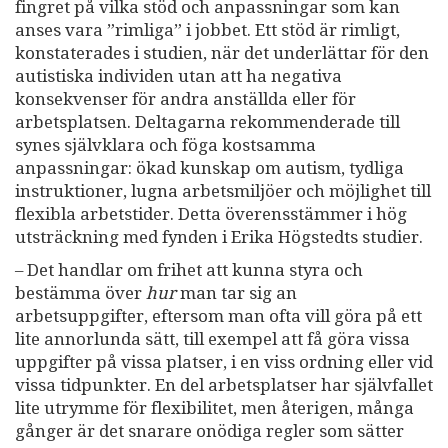
fingret på vilka stöd och anpassningar som kan
anses vara ”rimliga” i jobbet. Ett stöd är rimligt,
konstaterades i studien, när det underlättar för den
autistiska individen utan att ha negativa
konsekvenser för andra anställda eller för
arbetsplatsen. Deltagarna rekommenderade till
synes självklara och föga kostsamma
anpassningar: ökad kunskap om autism, tydliga
instruktioner, lugna arbetsmiljöer och möjlighet till
flexibla arbetstider. Detta överensstämmer i hög
utsträckning med fynden i Erika Högstedts studier.
– Det handlar om frihet att kunna styra och
bestämma över
hur
man tar sig an
arbetsuppgifter, eftersom man ofta vill göra på ett
lite annorlunda sätt, till exempel att få göra vissa
uppgifter på vissa platser, i en viss ordning eller vid
vissa tidpunkter. En del arbetsplatser har självfallet
lite utrymme för flexibilitet, men återigen, många
gånger är det snarare onödiga regler som sätter