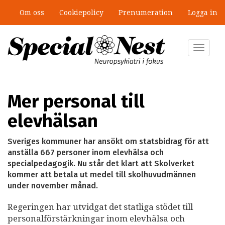
Hoppa
Om oss
Cookiepolicy
Prenumeration
Logga in
till
Mobbning vid autism och adhd: 4
huvudinnehåll
lästips
Toggle
navigat
Mer personal till
elevhälsan
Sveriges kommuner har ansökt om statsbidrag för att
anställa 667 personer inom elevhälsa och
specialpedagogik. Nu står det klart att Skolverket
kommer att betala ut medel till skolhuvudmännen
under november månad.
Regeringen har utvidgat det statliga stödet till
personalförstärkningar inom elevhälsa och