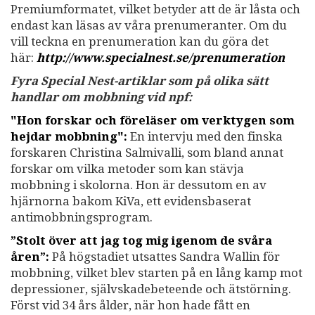
Premiumformatet, vilket betyder att de är låsta och
endast kan läsas av våra prenumeranter. Om du
vill teckna en prenumeration kan du göra det
här:
http://www.specialnest.se
/prenumeration
Fyra Special Nest-artiklar som på olika sätt
handlar om mobbning vid npf:
"Hon forskar och föreläser om verktygen som
hejdar mobbning":
En intervju med den finska
forskaren Christina Salmivalli, som bland annat
forskar om vilka metoder som kan stävja
mobbning i skolorna. Hon är dessutom en av
hjärnorna bakom KiVa, ett evidensbaserat
antimobbningsprogram.
”Stolt över att jag tog mig igenom de svåra
åren”:
På högstadiet utsattes Sandra Wallin för
mobbning, vilket blev starten på en lång kamp mot
depressioner, självskadebeteende och ätstörning.
Först vid 34 års ålder, när hon hade fått en