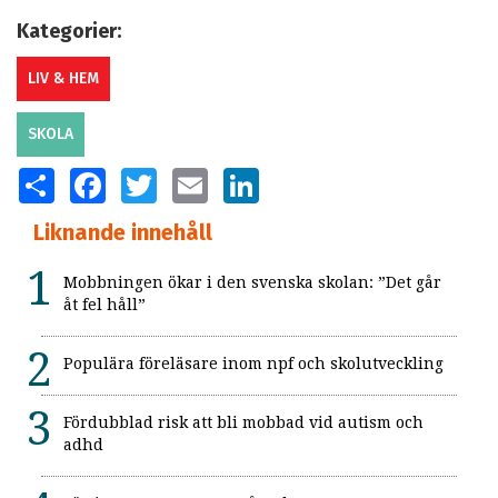
Kategorier:
LIV & HEM
SKOLA
SHARE
FACEBOOK
TWITTER
EMAIL
LINKEDIN
Liknande innehåll
Mobbningen ökar i den svenska skolan: ”Det går
åt fel håll”
Populära föreläsare inom npf och skolutveckling
Fördubblad risk att bli mobbad vid autism och
adhd