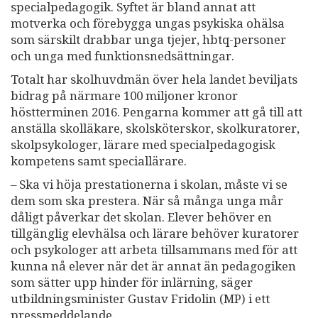
specialpedagogik. Syftet är bland annat att
motverka och förebygga ungas psykiska ohälsa
som särskilt drabbar unga tjejer, hbtq-personer
och unga med funktionsnedsättningar.
Totalt har skolhuvdmän över hela landet beviljats
bidrag på närmare 100 miljoner kronor
höstterminen 2016. Pengarna kommer att gå till att
anställa skolläkare, skolsköterskor, skolkuratorer,
skolpsykologer, lärare med specialpedagogisk
kompetens samt speciallärare.
– Ska vi höja prestationerna i skolan, måste vi se
dem som ska prestera. När så många unga mår
dåligt påverkar det skolan. Elever behöver en
tillgänglig elevhälsa och lärare behöver kuratorer
och psykologer att arbeta tillsammans med för att
kunna nå elever när det är annat än pedagogiken
som sätter upp hinder för inlärning, säger
utbildningsminister Gustav Fridolin (MP) i ett
pressmeddelande.