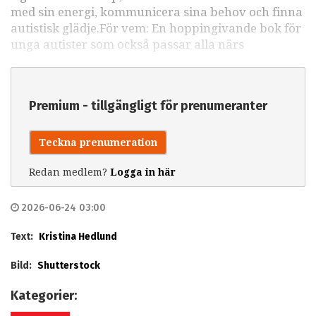
med sin energi, kommunicera sina behov och finna
autistisk glädje.För vem: En hoppingivande bok för
unga autister som också passar alla närs
Premium - tillgängligt för prenumeranter
Teckna prenumeration
Redan medlem?
Logga in här
2026-06-24 03:00
Text:
Kristina Hedlund
Bild:
Shutterstock
Kategorier: