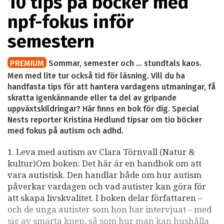
10 tips på böcker med
npf-fokus inför
semestern
PREMIUM
Sommar, semester och … stundtals kaos.
Men med lite tur också tid för läsning. Vill du ha
handfasta tips för att hantera vardagens utmaningar, få
skratta igenkännande eller ta del av gripande
uppväxtskildringar? Här finns en bok för dig. Special
Nests reporter Kristina Hedlund tipsar om tio böcker
med fokus på autism och adhd.
1. Leva med autism av Clara Törnvall (Natur &
kultur)Om boken: Det här är en handbok om att
vara autistisk. Den handlar både om hur autism
påverkar vardagen och vad autister kan göra för
att skapa livskvalitet. I boken delar författaren –
och de unga autister som hon har intervjuat – med
sig av smarta knep, så som hur man kan hushålla