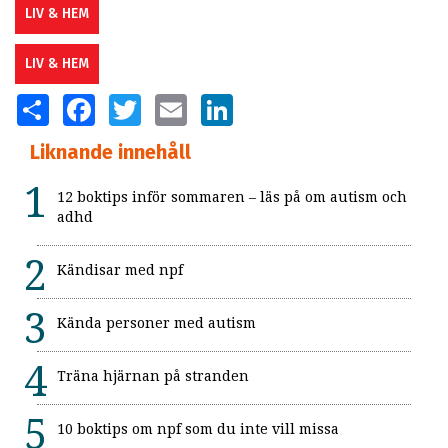
LIV & HEM
LIV & HEM
SHARE
FACEBOOK
TWITTER
EMAIL
LINKEDIN
Liknande innehåll
12 boktips inför sommaren – läs på om autism och
adhd
Kändisar med npf
Kända personer med autism
Träna hjärnan på stranden
10 boktips om npf som du inte vill missa