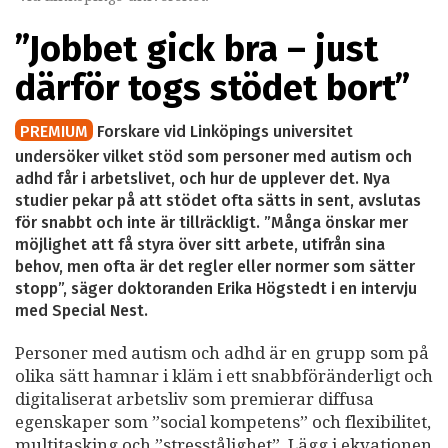
”Jobbet gick bra – just
därför togs stödet bort”
PREMIUM
Forskare vid Linköpings universitet
undersöker vilket stöd som personer med autism och
adhd får i arbetslivet, och hur de upplever det. Nya
studier pekar på att stödet ofta sätts in sent, avslutas
för snabbt och inte är tillräckligt. ”Många önskar mer
möjlighet att få styra över sitt arbete, utifrån sina
behov, men ofta är det regler eller normer som sätter
stopp”, säger doktoranden Erika Högstedt i en intervju
med Special Nest.
Personer med autism och adhd är en grupp som på
olika sätt hamnar i kläm i ett snabbföränderligt och
digitaliserat arbetsliv som premierar diffusa
egenskaper som ”social kompetens” och flexibilitet,
multitasking och ”stresstålighet”. Lägg i ekvationen