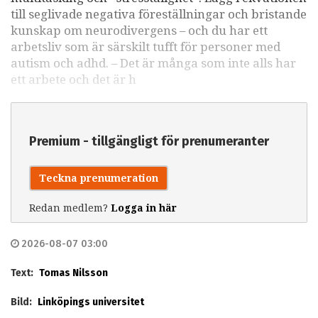
till seglivade negativa föreställningar och bristande
kunskap om neurodivergens – och du har ett
arbetsliv som är särskilt tufft för personer med
autism och adhd. – Det är många som inte alls har
ett arbete och det är h
Premium - tillgängligt för prenumeranter
Teckna prenumeration
Redan medlem?
Logga in här
2026-08-07 03:00
Text:
Tomas Nilsson
Bild:
Linköpings universitet