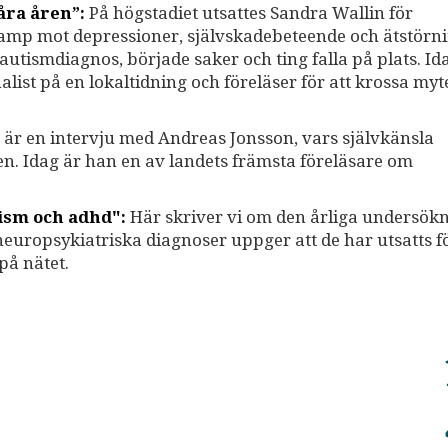
åra åren”:
På högstadiet utsattes Sandra Wallin för
kamp mot depressioner, självskadebeteende och ätstörni
n autismdiagnos, började saker och ting falla på plats. I
list på en lokaltidning och föreläser för att krossa my
är en intervju med Andreas Jonsson, vars självkänsla
n. Idag är han en av landets främsta föreläsare om
tism och adhd":
Här skriver vi om den årliga undersök
uropsykiatriska diagnoser uppger att de har utsatts f
på nätet.