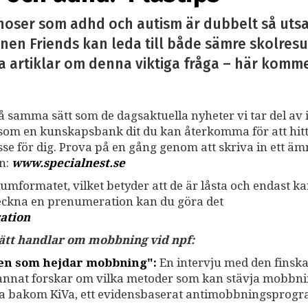
noser som adhd och autism är dubbelt så utsa
nen Friends kan leda till både sämre skolresu
a artiklar om denna viktiga fråga – här kommer 
på samma sätt som de dagsaktuella nyheter vi tar del av i
ss som en kunskapsbank dit du kan återkomma för att hit
resse för dig. Prova på en gång genom att skriva in ett ä
an:
www.specialnest.se
umformatet, vilket betyder att de är låsta och endast k
teckna en prenumeration kan du göra det
ation
 sätt handlar om mobbning vid npf:
gen som hejdar mobbning":
En intervju med den finsk
 annat forskar om vilka metoder som kan stävja mobbni
na bakom KiVa, ett evidensbaserat antimobbningsprogr