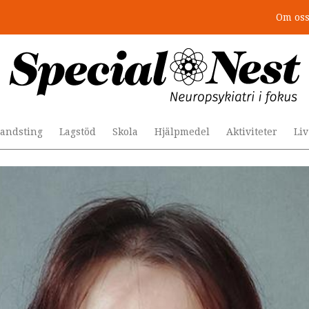
Om os
: 4 lästips
andsting
Lagstöd
Skola
Hjälpmedel
Aktiviteter
Li