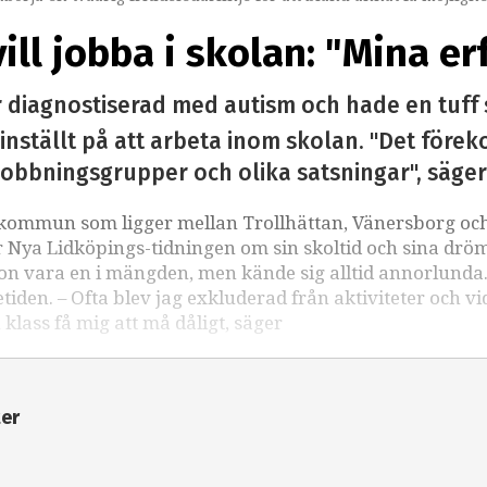
ll jobba i skolan: "Mina er
 diagnostiserad med autism och hade en tuff 
inställt på att arbeta inom skolan. "Det för
bbningsgrupper och olika satsningar", säger h
n kommun som ligger mellan Trollhättan, Vänersborg oc
ör Nya Lidköpings-tidningen om sin skoltid och sina dr
hon vara en i mängden, men kände sig alltid annorlunda
en. – Ofta blev jag exkluderad från aktiviteter och vi
n klass få mig att må dåligt, säger
ter