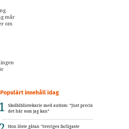
ng.
dag mår
ter om
ningen
ör
Populärt innehåll idag
Skolbibliotekarie med autism: ”Just precis
det här som jag kan”
Hon löste gåtan "Sveriges farligaste