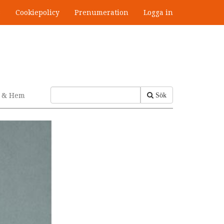
s
Cookiepolicy
Prenumeration
Logga in
v & Hem
Sök