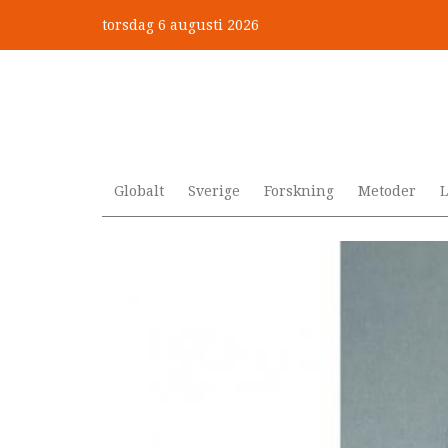
Hoppa
torsdag 6 augusti 2026
till
Mobbning vid autism och adhd
huvudinnehåll
Globalt
Sverige
Forskning
Metoder
L