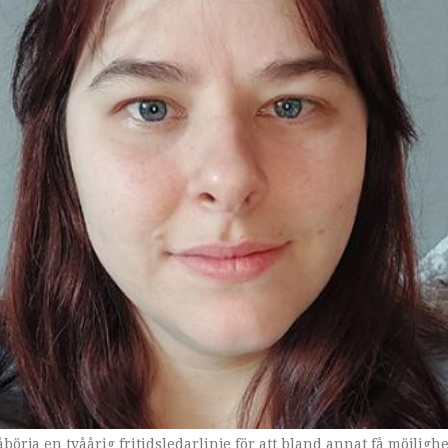
ja en tvåårig fritidsledarlinje för att bland annat få möjlighe