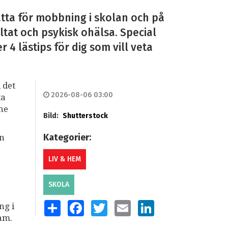
tta för mobbning i skolan och på
ltat och psykisk ohälsa. Special
4 lästips för dig som vill veta
 det
2026-08-06 03:00
ta
mne
Bild:
Shutterstock
Kategorier:
an
LIV & HEM
SKOLA
a
SHARE
FACEBOOK
TWITTER
EMAIL
LINKEDIN
ng i
am.