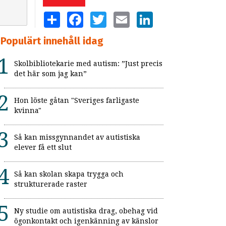
SHARE
FACEBOOK
TWITTER
EMAIL
LINKEDIN
Populärt innehåll idag
Skolbibliotekarie med autism: ”Just precis
det här som jag kan”
Hon löste gåtan "Sveriges farligaste
kvinna"
Så kan missgynnandet av autistiska
elever få ett slut
Så kan skolan skapa trygga och
strukturerade raster
Ny studie om autistiska drag, obehag vid
ögonkontakt och igenkänning av känslor