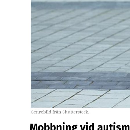
Genrebild från Shutterstock.
Mobbning vid autism 