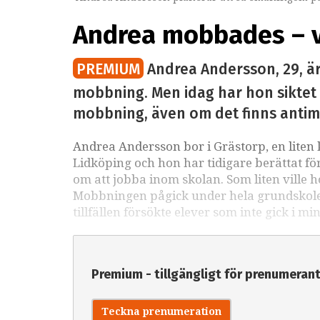
Andrea mobbades – vi
PREMIUM
Andrea Andersson, 29, är
mobbning. Men idag har hon siktet 
mobbning, även om det finns antimo
Andrea Andersson bor i Grästorp, en lite
Lidköping och hon har tidigare berättat f
om att jobba inom skolan. Som liten ville 
Mobbningen pågick under hela grundskoletid
tillfällen försökte elever som inte gick i mi
Premium - tillgängligt för prenumeran
Teckna prenumeration