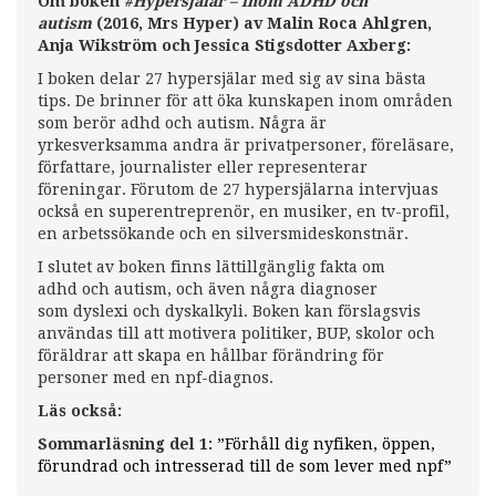
Om boken
#Hypersjälar – inom ADHD och
autism
(2016, Mrs Hyper) av Malin Roca Ahlgren,
Anja Wikström och Jessica Stigsdotter Axberg:
I boken delar 27 hypersjälar med sig av sina bästa
tips. De brinner för att öka kunskapen inom områden
som berör adhd och autism. Några är
yrkesverksamma andra är privatpersoner, föreläsare,
författare, journalister eller representerar
föreningar. Förutom de 27 hypersjälarna intervjuas
också en superentreprenör, en musiker, en tv-profil,
en arbetssökande och en silversmideskonstnär.
I slutet av boken finns lättillgänglig fakta om
adhd och autism, och även några diagnoser
som dyslexi och dyskalkyli. Boken kan förslagsvis
användas till att motivera politiker, BUP, skolor och
föräldrar att skapa en hållbar förändring för
personer med en npf-diagnos.
Läs också:
Sommarläsning del 1:
”Förhåll dig nyfiken, öppen,
förundrad och intresserad till de som lever med npf”