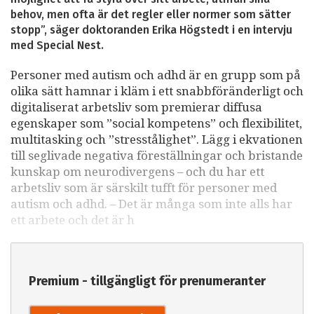
behov, men ofta är det regler eller normer som sätter
stopp”, säger doktoranden Erika Högstedt i en intervju
med Special Nest.
Personer med autism och adhd är en grupp som på
olika sätt hamnar i kläm i ett snabbföränderligt och
digitaliserat arbetsliv som premierar diffusa
egenskaper som ”social kompetens” och flexibilitet,
multitasking och ”stresstålighet”. Lägg i ekvationen
till seglivade negativa föreställningar och bristande
kunskap om neurodivergens – och du har ett
arbetsliv som är särskilt tufft för personer med
autism och adhd. – Det är många som inte alls har
ett arbete och det är h
Premium - tillgängligt för prenumeranter