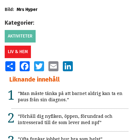
Bild:
Mrs Hyper
Kategorier:
AKTIVITETER
LIV & HEM
SHARE
FACEBOOK
TWITTER
EMAIL
LINKEDIN
Liknande innehåll
”Man måste tänka på att barnet aldrig kan ta en
paus från sin diagnos.”
”Förhåll dig nyfiken, öppen, förundrad och
intresserad till de som lever med npf”
”Ofta funkar jobbet hur bra som helst”