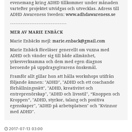
evenemang kring ADHD tillkommer under månaden
vartefter projektet utvidgas och utvecklas. Adress till
ADHD Awareness Sweden:
www.adhdawareness.se
--------------------------------
MER AV MARIE ENBÄCK
Marie Enbäcks mejl:
marie.enback@gmail.com
Marie Enbäck föreläser generellt om vuxna med
ADHD och vänder sig till både allmänhet,
yrkesverksamma och dem med egen diagnos
beroende på uppdragsgivarens önskemål.
Framför allt gillar hon att hålla workshops utifrån
följande ämnen: "ADHD", "ADHD och ett coachande
förhållningssätt", "ADHD, kreativitet och
entreprenörskap", "ADHD och livsstil", “Knoppen och
Kroppen”, "ADHD, styrkor, talang och positiva
egenskaper", "ADHD på arbetsplatsen" och "Kvinnor
med ADHD".
2017-07-13 03:00