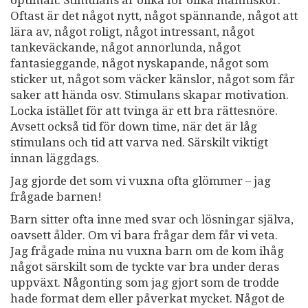
Oftast är det något nytt, något spännande, något att
lära av, något roligt, något intressant, något
tankeväckande, något annorlunda, något
fantasieggande, något nyskapande, något som
sticker ut, något som väcker känslor, något som får
saker att hända osv. Stimulans skapar motivation.
Locka istället för att tvinga är ett bra rättesnöre.
Avsett också tid för down time, när det är låg
stimulans och tid att varva ned. Särskilt viktigt
innan läggdags.
Jag gjorde det som vi vuxna ofta glömmer – jag
frågade barnen!
Barn sitter ofta inne med svar och lösningar själva,
oavsett ålder. Om vi bara frågar dem får vi veta.
Jag frågade mina nu vuxna barn om de kom ihåg
något särskilt som de tyckte var bra under deras
uppväxt. Någonting som jag gjort som de trodde
hade format dem eller påverkat mycket. Något de