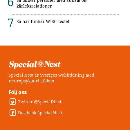
Så tänker personer med autism om
kärleksrelationer
Så här funkar WISC-testet
Special Nest är Sveriges webbtidning med
neuropsykiatri i fokus.
Följ oss
Twitter @SpecialNest
Facebook Special Nest