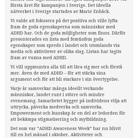
första året för kampanjen i Sverige. Det ideella
nätverket i Sverige startades av Marie Enbäck.
Vi valde att fokusera på det positiva och ville lyfta
fram de goda egenskaperna som människor med
ADHD har. Och de goda möjligheter som finns. Därför
presenterades en lista med femtiofem goda
egenskaper som spreds i landet och utomlands via
media och aktiviteter av olika slag. Listan har tagits
fram av vuxna med ADHD.
Vi vill uppmuntra alla till att lära sig mer och förstå
mer. Även de med ADHD – för att stärka sina
argument och för att bli starkare i sin övertygelse.
Varje år samverkar många ideellt verkande
människor, landet runt i större och mindre
evenemang. Samarbetet bygger på individens vilja att
uttrycka, påverka medverka och samverka.
Empowerment och kunskap är en del av ledorden för
att bekämpa stigmatisering och mytbildning.
Det som var ”ADHD Awareness Week” har nu blivit
till en hel månad i oktober. Aktiviteter och