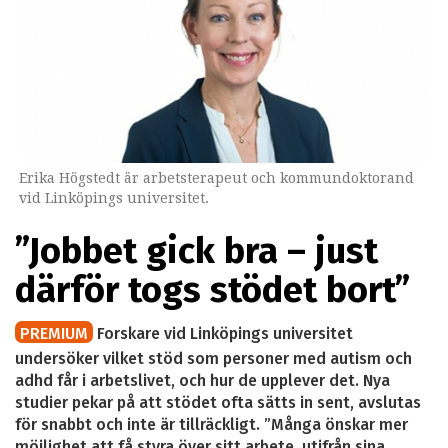
Erika Högstedt är arbetsterapeut och kommundoktorand
vid Linköpings universitet.
”Jobbet gick bra – just
därför togs stödet bort”
PREMIUM
Forskare vid Linköpings universitet
undersöker vilket stöd som personer med autism och
adhd får i arbetslivet, och hur de upplever det. Nya
studier pekar på att stödet ofta sätts in sent, avslutas
för snabbt och inte är tillräckligt. ”Många önskar mer
möjlighet att få styra över sitt arbete, utifrån sina