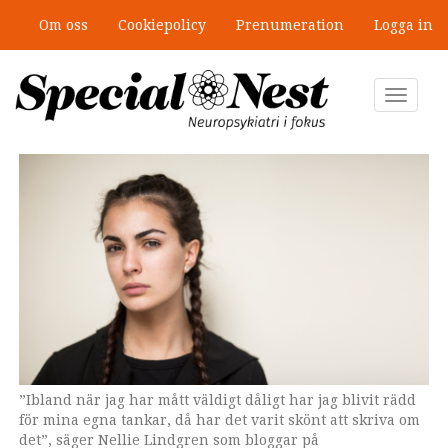
Hoppa
Om oss
Cookiepolicy
Prenumeration
Logga in
till
Mobbning vid autism och adhd: 4
huvudinnehåll
lästips
Toggle
navigat
”Ibland när jag har mått väldigt dåligt har jag blivit rädd
för mina egna tankar, då har det varit skönt att skriva om
det”, säger Nellie Lindgren som bloggar på