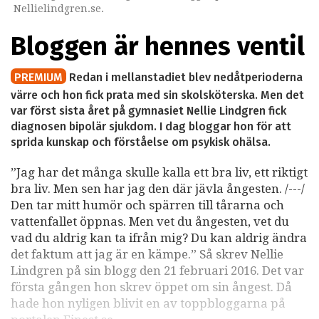
Nellielindgren.se.
Bloggen är hennes ventil
PREMIUM
Redan i mellanstadiet blev nedåtperioderna
värre och hon fick prata med sin skolsköterska. Men det
var först sista året på gymnasiet Nellie Lindgren fick
diagnosen bipolär sjukdom. I dag bloggar hon för att
sprida kunskap och förståelse om psykisk ohälsa.
”Jag har det många skulle kalla ett bra liv, ett riktigt
bra liv. Men sen har jag den där jävla ångesten. /---/
Den tar mitt humör och spärren till tårarna och
vattenfallet öppnas. Men vet du ångesten, vet du
vad du aldrig kan ta ifrån mig? Du kan aldrig ändra
det faktum att jag är en kämpe.” Så skrev Nellie
Lindgren på sin blogg den 21 februari 2016. Det var
första gången hon skrev öppet om sin ångest. Då
hade hon nyligen blivit en av toppbloggarna på