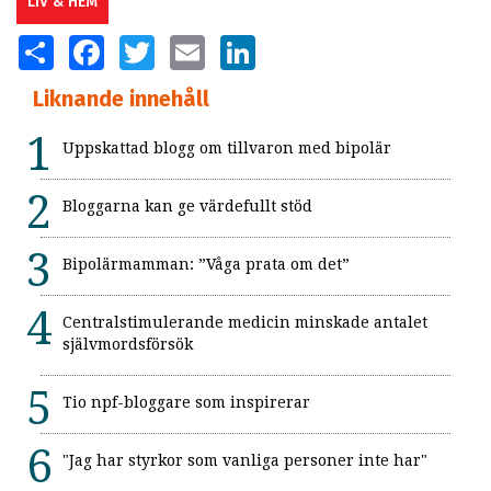
LIV & HEM
SHARE
FACEBOOK
TWITTER
EMAIL
LINKEDIN
Liknande innehåll
Uppskattad blogg om tillvaron med bipolär
Bloggarna kan ge värdefullt stöd
Bipolärmamman: ”Våga prata om det”
Centralstimulerande medicin minskade antalet
självmordsförsök
Tio npf-bloggare som inspirerar
"Jag har styrkor som vanliga personer inte har"