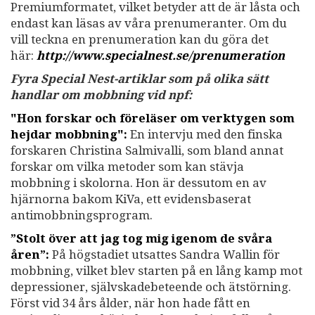
Premiumformatet, vilket betyder att de är låsta och
endast kan läsas av våra prenumeranter. Om du
vill teckna en prenumeration kan du göra det
här:
http://www.specialnest.se
/prenumeration
Fyra Special Nest-artiklar som på olika sätt
handlar om mobbning vid npf:
"Hon forskar och föreläser om verktygen som
hejdar mobbning":
En intervju med den finska
forskaren Christina Salmivalli, som bland annat
forskar om vilka metoder som kan stävja
mobbning i skolorna. Hon är dessutom en av
hjärnorna bakom KiVa, ett evidensbaserat
antimobbningsprogram.
”Stolt över att jag tog mig igenom de svåra
åren”:
På högstadiet utsattes Sandra Wallin för
mobbning, vilket blev starten på en lång kamp mot
depressioner, självskadebeteende och ätstörning.
Först vid 34 års ålder, när hon hade fått en