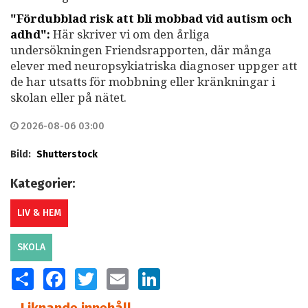
"Fördubblad risk att bli mobbad vid autism och
adhd":
Här skriver vi om den årliga
undersökningen Friendsrapporten, där många
elever med neuropsykiatriska diagnoser uppger att
de har utsatts för mobbning eller kränkningar i
skolan eller på nätet.
2026-08-06 03:00
Bild:
Shutterstock
Kategorier:
LIV & HEM
SKOLA
SHARE
FACEBOOK
TWITTER
EMAIL
LINKEDIN
Liknande innehåll