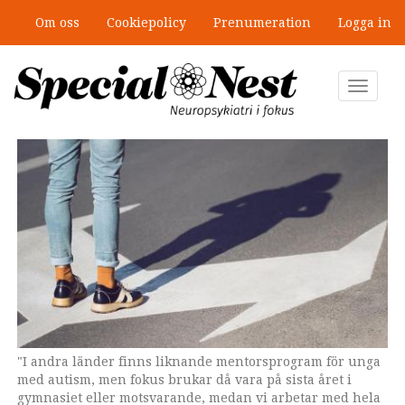
Hoppa
Om oss
Cookiepolicy
Prenumeration
Logga in
till
Mobbning vid autism och adhd: 4
huvudinnehåll
lästips
Toggle
navigat
"I andra länder finns liknande mentorsprogram för unga
med autism, men fokus brukar då vara på sista året i
gymnasiet eller motsvarande, medan vi arbetar med hela