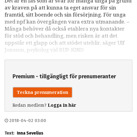
Det är en fas som är svår för många unga på grund
av kraven på att kunna ta eget ansvar för sin
framtid, sitt boende och sin försörjning. För unga
med npf kan övergången vara extra utmanande. –
Många behöver då också etablera nya kontakter
för stöd och behandling, men risken är att det
uppstår ett glapp och att stödet uteblir, säger Ulf
Jonsson, psykolog vid BUP-KIND
Premium - tillgängligt för prenumeranter
Teckna prenumeration
Redan medlem?
Logga in här
2018-04-02 03:00
Text:
Inna Sevelius