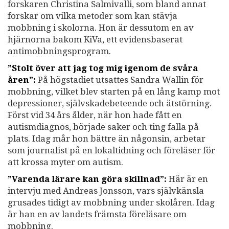
forskaren Christina Salmivalli, som bland annat
forskar om vilka metoder som kan stävja
mobbning i skolorna. Hon är dessutom en av
hjärnorna bakom KiVa, ett evidensbaserat
antimobbningsprogram.
”Stolt över att jag tog mig igenom de svåra
åren”:
På högstadiet utsattes Sandra Wallin för
mobbning, vilket blev starten på en lång kamp mot
depressioner, självskadebeteende och ätstörning.
Först vid 34 års ålder, när hon hade fått en
autismdiagnos, började saker och ting falla på
plats. Idag mår hon bättre än någonsin, arbetar
som journalist på en lokaltidning och föreläser för
att krossa myter om autism.
”Varenda lärare kan göra skillnad”:
Här är en
intervju med Andreas Jonsson, vars självkänsla
grusades tidigt av mobbning under skolåren. Idag
är han en av landets främsta föreläsare om
mobbning.