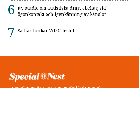
Ny studie om autistiska drag, obehag vid
ögonkontakt och igenkänning av känslor
Så här funkar WISC-testet
Special Nest är Sveriges webbtidning med
neuropsykiatri i fokus.
Följ oss
Twitter @SpecialNest
Facebook Special Nest