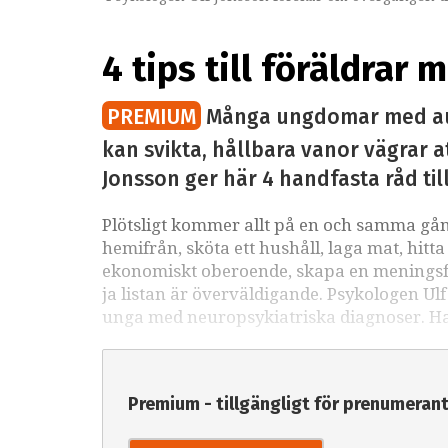
4 tips till föräldra
PREMIUM
Många ungdomar med autis
kan svikta, hållbara vanor vägrar at
Jonsson ger här 4 handfasta råd ti
Plötsligt kommer allt på en och samma gång.
hemifrån, sköta ett hushåll, laga mat, hit
ekonomiskt oberoende, skapa en meningsfull
ja listan är överväldigande. Psykologen Ul
unga med neuropsykiatriska diagnoser. H
Premium - tillgängligt för prenumeran