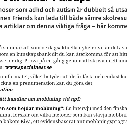
noser som adhd och autism är dubbelt så utsa
nen Friends kan leda till både sämre skolresu
a artiklar om denna viktiga fråga – här kommer 
på samma sätt som de dagsaktuella nyheter vi tar del av i
ss som en kunskapsbank dit du kan återkomma för att hit
resse för dig. Prova på en gång genom att skriva in ett ä
an:
www.specialnest.se
umformatet, vilket betyder att de är låsta och endast k
teckna en prenumeration kan du göra det
ation
 sätt handlar om mobbning vid npf:
gen som hejdar mobbning":
En intervju med den finsk
 annat forskar om vilka metoder som kan stävja mobbni
na bakom KiVa, ett evidensbaserat antimobbningsprogr