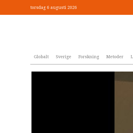
Hoppa
torsdag 6 augusti 2026
till
Mobbning vid autism och adhd
huvudinnehåll
Globalt
Sverige
Forskning
Metoder
L