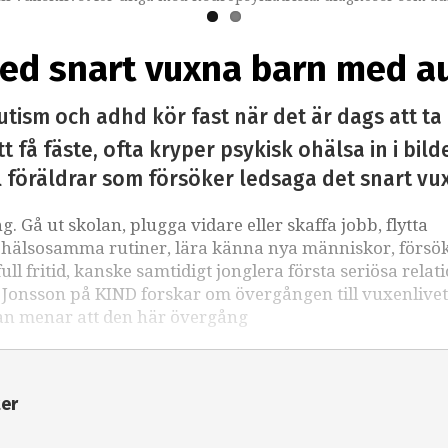
r med snart vuxna barn med 
m och adhd kör fast när det är dags att ta kl
t få fäste, ofta kryper psykisk ohälsa in i bi
ll föräldrar som försöker ledsaga det snart vu
 Gå ut skolan, plugga vidare eller skaffa jobb, flytta
ta hälsosamma rutiner, lära känna nya människor, försök
 fritid, kanske samtidigt jonglera första seriösa relat
f Jonsson på KIND forskar om övergången till vuxenlivet
an menar att den här övergång
ter