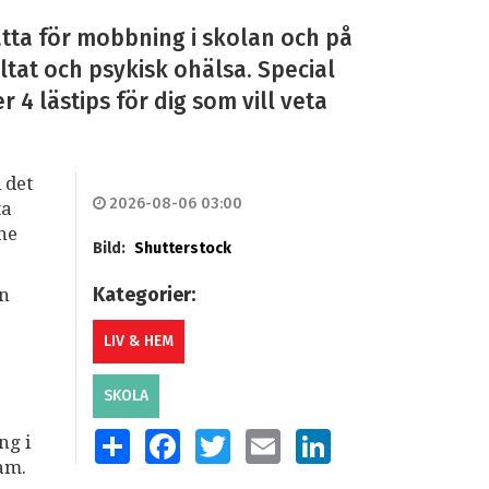
tta för mobbning i skolan och på
ltat och psykisk ohälsa. Special
4 lästips för dig som vill veta
 det
2026-08-06 03:00
ta
mne
Bild:
Shutterstock
Kategorier:
an
LIV & HEM
SKOLA
a
SHARE
FACEBOOK
TWITTER
EMAIL
LINKEDIN
ng i
am.