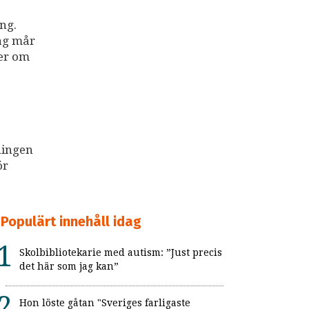
ng.
dag mår
ter om
ningen
ör
Populärt innehåll idag
Skolbibliotekarie med autism: ”Just precis
det här som jag kan”
Hon löste gåtan "Sveriges farligaste