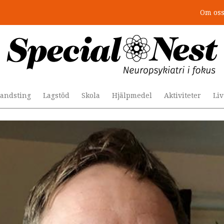
Om os
: 4 lästips
andsting
Lagstöd
Skola
Hjälpmedel
Aktiviteter
Li