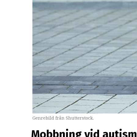
Genrebild från Shutterstock.
Mobbning vid autism 