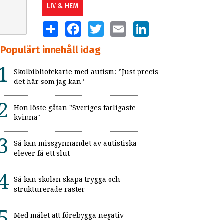
LIV & HEM
SHARE
FACEBOOK
TWITTER
EMAIL
LINKEDIN
Populärt innehåll idag
Skolbibliotekarie med autism: ”Just precis
det här som jag kan”
Hon löste gåtan "Sveriges farligaste
kvinna"
Så kan missgynnandet av autistiska
elever få ett slut
Så kan skolan skapa trygga och
strukturerade raster
Med målet att förebygga negativ