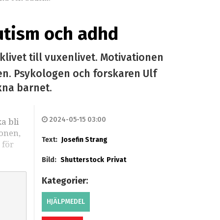
autism och adhd
ivet till vuxenlivet. Motivationen
lden. Psykologen och forskaren Ulf
xna barnet.
2024-05-15 03:00
a bli
ionen,
Text:
Josefin Strang
 för
Bild:
Shutterstock
Privat
Kategorier:
HJÄLPMEDEL