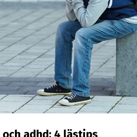
och adhd: 4 lästips