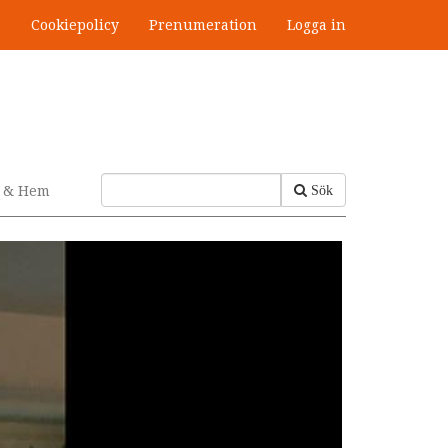
s
Cookiepolicy
Prenumeration
Logga in
v & Hem
Sök