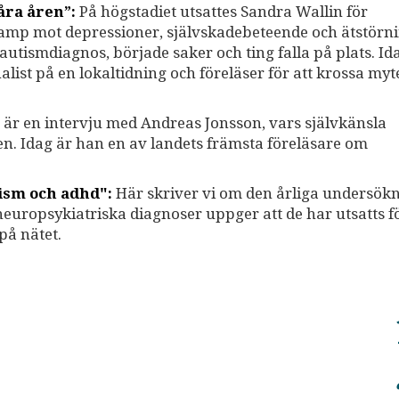
åra åren”:
På högstadiet utsattes Sandra Wallin för
kamp mot depressioner, självskadebeteende och ätstörni
n autismdiagnos, började saker och ting falla på plats. I
list på en lokaltidning och föreläser för att krossa my
är en intervju med Andreas Jonsson, vars självkänsla
n. Idag är han en av landets främsta föreläsare om
tism och adhd":
Här skriver vi om den årliga undersök
uropsykiatriska diagnoser uppger att de har utsatts f
på nätet.