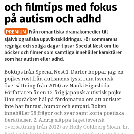
och filmtips med fokus
på autism och adhd
PREMIUM
Från romantiska dramakomedier till
självbiografiska uppväxtskildringar. För sommarens
regniga och soliga dagar tipsar Special Nest om tio
böcker och filmer som samtliga innehåller karaktärer
som har autism eller adhd.
Boktips från Special Nest:1. Därför hoppar jag: en
pojkes röst från autismens tysta rum (svensk
översättning från 2014) av Naoki Higashida.
Författaren är en 13-årig japansk autistisk pojke.
Han spräcker hål på fördomarna om att autister
inte har fantasi, humor och empati. Boken
innehåller 58 frågor och svar samt korta poetiska
berättelser. 2. Aldrig släppa taget (svensk
översättning från 2012) av Holly Goldberg Sloan. En
kärlekshistoria för unga vuxna om Sam som lever