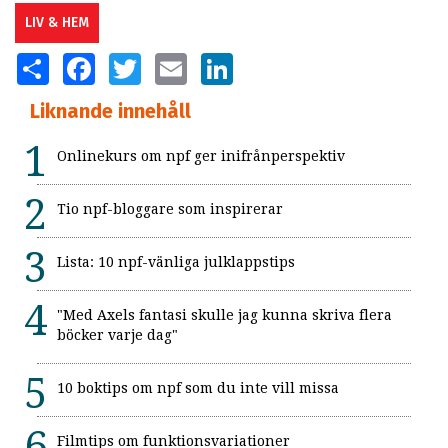
LIV & HEM
SHARE
FACEBOOK
TWITTER
EMAIL
LINKEDIN
Liknande innehåll
Onlinekurs om npf ger inifrånperspektiv
Tio npf-bloggare som inspirerar
Lista: 10 npf-vänliga julklappstips
"Med Axels fantasi skulle jag kunna skriva flera
böcker varje dag"
10 boktips om npf som du inte vill missa
Filmtips om funktionsvariationer