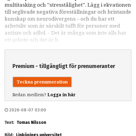
multitasking och ”stresstålighet”. Lägg i ekvationen
till seglivade negativa föreställningar och bristande
kunskap om neurodivergens – och du har ett
arbetsliv som är särskilt tufft för personer med
autism och adhd. – Det är många som inte alls har
ett arbete och det är h
Premium - tillgängligt för prenumeranter
Teckna prenumeration
Redan medlem?
Logga in här
2026-08-07 03:00
Text:
Tomas Nilsson
Bild:
Linköpings universitet