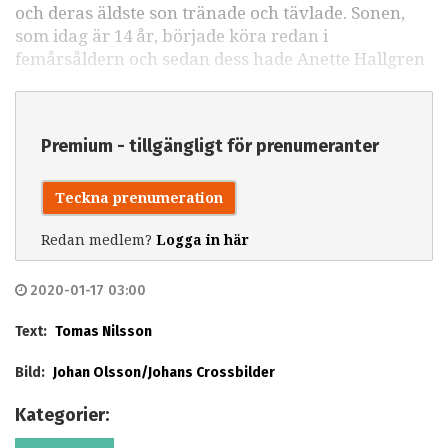
och deras äldste son tränade och tävlade. Sonen,
som idag är 14 år, började köra redan i
femårsåldern och sedan dess hade Anette Hallgren
Premium - tillgängligt för prenumeranter
Teckna prenumeration
Redan medlem?
Logga in här
2020-01-17 03:00
Text:
Tomas Nilsson
Bild:
Johan Olsson/Johans Crossbilder
Kategorier: