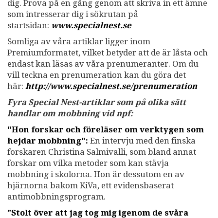
dig. Prova på en gång genom att skriva in ett ämne
som intresserar dig i sökrutan på
startsidan:
www.specialnest.se
Somliga av våra artiklar ligger inom
Premiumformatet, vilket betyder att de är låsta och
endast kan läsas av våra prenumeranter. Om du
vill teckna en prenumeration kan du göra det
här:
http://www.specialnest.se
/prenumeration
Fyra Special Nest-artiklar som på olika sätt
handlar om mobbning vid npf:
"Hon forskar och föreläser om verktygen som
hejdar mobbning":
En intervju med den finska
forskaren Christina Salmivalli, som bland annat
forskar om vilka metoder som kan stävja
mobbning i skolorna. Hon är dessutom en av
hjärnorna bakom KiVa, ett evidensbaserat
antimobbningsprogram.
”Stolt över att jag tog mig igenom de svåra