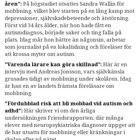
åren”:
På högstadiet utsattes Sandra Wallin för
mobbning, vilket blev starten på en lång kamp mot
depressioner, självskadebeteende och ätstörning.
Först vid 34 års ålder, när hon hade fått en
autismdiagnos, började saker och ting falla på
plats. Idag mår hon bättre än någonsin, arbetar
som journalist på en lokaltidning och föreläser för
att krossa myter om autism.
”Varenda lärare kan göra skillnad”:
Här är en
intervju med Andreas Jonsson, vars självkänsla
grusades tidigt av mobbning under skolåren. Idag
är han en av landets främsta föreläsare om
mobbning.
"Fördubblad risk att bli mobbad vid autism och
adhd":
Här skriver vi om den årliga
undersökningen Friendsrapporten, där många
elever med neuropsykiatriska diagnoser uppger att
de har utsatts för mobbning eller kränkningar i
skolan eller på nätet.