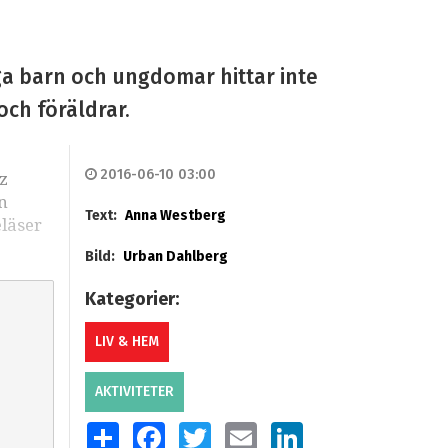
a barn och ungdomar hittar inte
och föräldrar.
2016-06-10 03:00
z
n
Text:
Anna Westberg
eläser
Bild:
Urban Dahlberg
Kategorier:
LIV & HEM
AKTIVITETER
SHARE
FACEBOOK
TWITTER
EMAIL
LINKEDIN