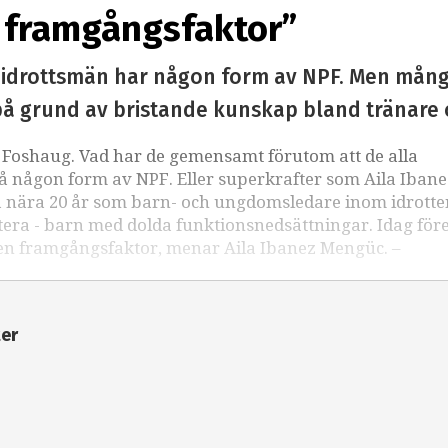
n framgångsfaktor”
a idrottsmän har någon form av NPF. Men mång
 på grund av bristande kunskap bland tränare 
 Foshaug. Vad har de gemensamt förutom att de alla
å någon form av NPF. Eller superkrafter som Aila Ibane
 nära 20 år som barn- och ungdomsledare inom idrotte
ntera - barn med dolda funktionsnedsättningar. Idag för
r en framgångsfaktor, menar Aila Ibanez Mengüc. –
ter