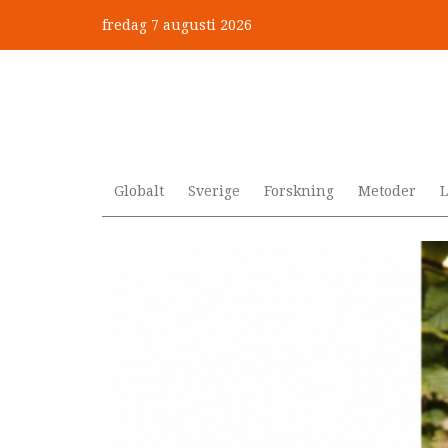
Hoppa
fredag 7 augusti 2026
till
huvudinnehåll
Globalt
Sverige
Forskning
Metoder
L