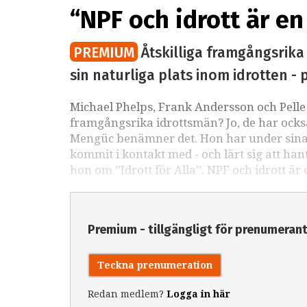
“NPF och idrott är e
PREMIUM
Åtskilliga framgångsrik
sin naturliga plats inom idrotten -
Michael Phelps, Frank Andersson och Pelle
framgångsrika idrottsmän? Jo, de har ocks
Mengüc benämner det. Hon har under sina
kommit i kontakt med - och lärt sig att ha
hon om ”Idrott för Alla”. NPF och idrott ä
Premium - tillgängligt för prenumeran
Teckna prenumeration
Redan medlem?
Logga in här