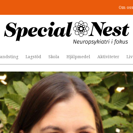
Om os
andsting
Lagstöd
Skola
Hjälpmedel
Aktiviteter
Li