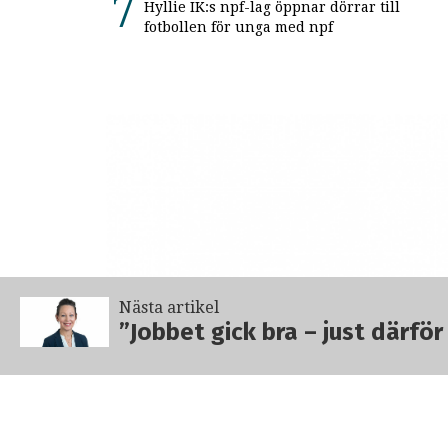
Hyllie IK:s npf-lag öppnar dörrar till
fotbollen för unga med npf
Nästa artikel
”Jobbet gick bra – just därfö