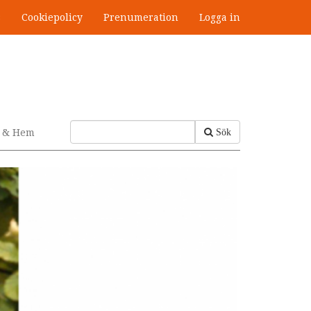
s
Cookiepolicy
Prenumeration
Logga in
v & Hem
Sök