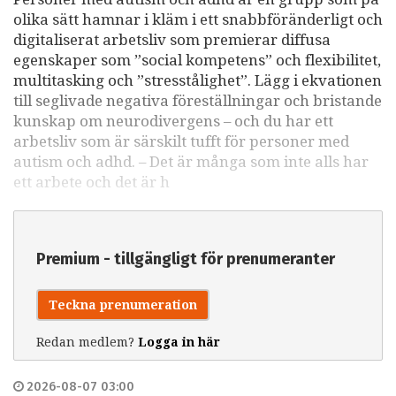
olika sätt hamnar i kläm i ett snabbföränderligt och
digitaliserat arbetsliv som premierar diffusa
egenskaper som ”social kompetens” och flexibilitet,
multitasking och ”stresstålighet”. Lägg i ekvationen
till seglivade negativa föreställningar och bristande
kunskap om neurodivergens – och du har ett
arbetsliv som är särskilt tufft för personer med
autism och adhd. – Det är många som inte alls har
ett arbete och det är h
Premium - tillgängligt för prenumeranter
Teckna prenumeration
Redan medlem?
Logga in här
2026-08-07 03:00