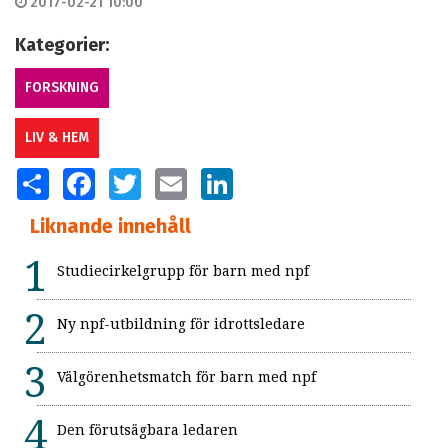
2017-02-21 10:00
Kategorier:
FORSKNING
LIV & HEM
SHARE
FACEBOOK
TWITTER
EMAIL
LINKEDIN
Liknande innehåll
Studiecirkelgrupp för barn med npf
Ny npf-utbildning för idrottsledare
Välgörenhetsmatch för barn med npf
Den förutsägbara ledaren