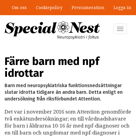
Hoppa
Om oss
Cookiepolicy
Prenumeration
Logga in
till
”Jobbet gick bra – just därför togs
huvudinnehåll
stödet bort”
Toggle
navigat
Färre barn med npf
idrottar
Barn med neuropsykiatriska funktionsnedsättningar
slutar idrotta tidigare än andra barn. Detta enligt en
undersökning från riksförbundet Attention.
Det var i november 2016 som Attention genomförde
två enkätundersökningar; en till vårdnadshavare
för barn i åldrarna 10-16 år med npf-diagnoser och
en till barn och ungdomar med npf-diagnoser i