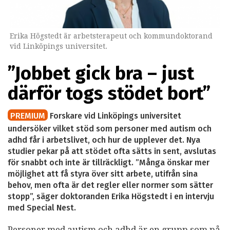
Erika Högstedt är arbetsterapeut och kommundoktorand
vid Linköpings universitet.
”Jobbet gick bra – just
därför togs stödet bort”
PREMIUM
Forskare vid Linköpings universitet
undersöker vilket stöd som personer med autism och
adhd får i arbetslivet, och hur de upplever det. Nya
studier pekar på att stödet ofta sätts in sent, avslutas
för snabbt och inte är tillräckligt. ”Många önskar mer
möjlighet att få styra över sitt arbete, utifrån sina
behov, men ofta är det regler eller normer som sätter
stopp”, säger doktoranden Erika Högstedt i en intervju
med Special Nest.
Personer med autism och adhd är en grupp som på