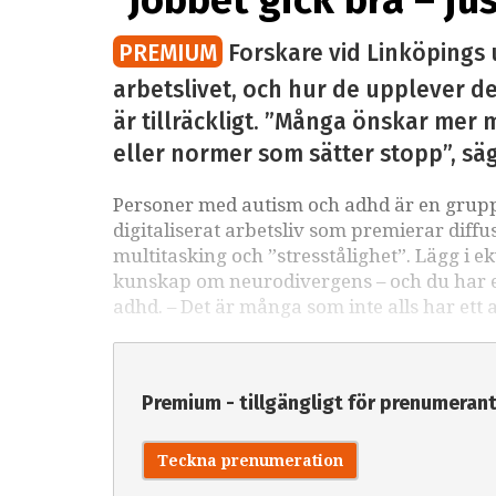
”Jobbet gick bra – ju
PREMIUM
Forskare vid Linköpings 
arbetslivet, och hur de upplever det
är tillräckligt. ”Många önskar mer m
eller normer som sätter stopp”, sä
Personer med autism och adhd är en grupp 
digitaliserat arbetsliv som premierar diffu
multitasking och ”stresstålighet”. Lägg i e
kunskap om neurodivergens – och du har ett
adhd. – Det är många som inte alls har ett 
Premium - tillgängligt för prenumeran
Teckna prenumeration