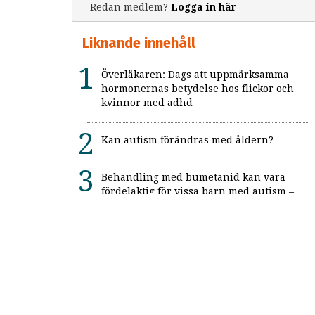
Redan medlem?
Logga in här
Liknande innehåll
Överläkaren: Dags att uppmärksamma
hormonernas betydelse hos flickor och
kvinnor med adhd
Kan autism förändras med åldern?
Behandling med bumetanid kan vara
fördelaktig för vissa barn med autism –
enligt unik svensk studie: "Ett värdefullt
framsteg"
Alexitymi: När känslorna finns men
orden saknas
Forskning: Autism anses mer