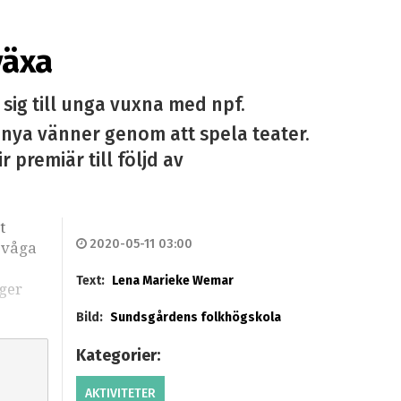
växa
sig till unga vuxna med npf.
 nya vänner genom att spela teater.
 premiär till följd av
t
2020-05-11 03:00
t våga
Text:
Lena Marieke Wemar
gger
Bild:
Sundsgårdens folkhögskola
Kategorier:
AKTIVITETER