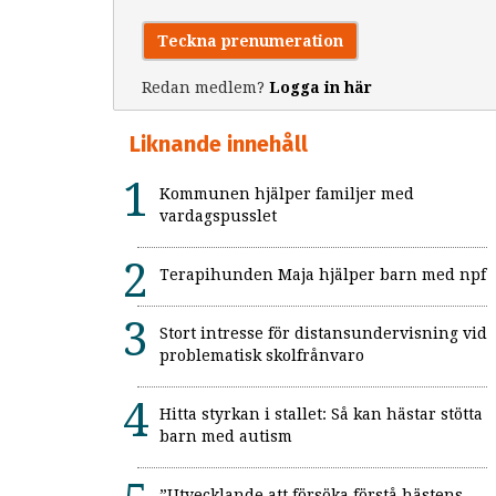
Teckna prenumeration
Redan medlem?
Logga in här
Liknande innehåll
Kommunen hjälper familjer med
vardagspusslet
Terapihunden Maja hjälper barn med npf
Stort intresse för distansundervisning vid
problematisk skolfrånvaro
Hitta styrkan i stallet: Så kan hästar stötta
barn med autism
”Utvecklande att försöka förstå hästens