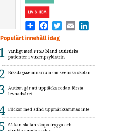
LIV & HEM
SHARE
FACEBOOK
TWITTER
EMAIL
LINKEDIN
Populärt innehåll idag
Vanligt med PTSD bland autistiska
patienter i vuxenpsykiatrin
Riksdagsseminarium om svenska skolan
Autism går att upptäcka redan första
levnadsåret
Flickor med adhd uppmärksammas inte
Så kan skolan skapa trygga och
strukturerade raster