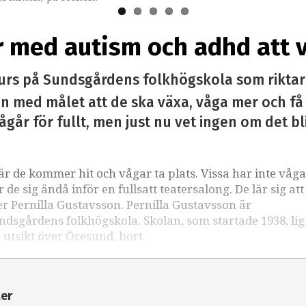
r med autism och adhd att 
kurs på Sundsgårdens folkhögskola som riktar 
n med målet att de ska växa, våga mer och få
år för fullt, men just nu vet ingen om det blir
är de kommer hit och vågar ta plats. Vissa har inte våga
r de sig ändå inför en fullsatt teatersalong. De lär sig at
er Pernilla Gustavsson. Pernilla Gustavsson är
ndsgårdens folkhögskola. Skolan, som startade 1938, li
 utsikt över Öresund, bort
ter