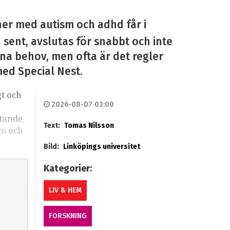
ner med autism och adhd får i
n sent, avslutas för snabbt och inte
sina behov, men ofta är det regler
med Special Nest.
gt och
2026-08-07 03:00
stande
Text:
Tomas Nilsson
sm och
Bild:
Linköpings universitet
Kategorier:
LIV & HEM
FORSKNING