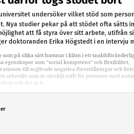
st därför togs stödet bort”
universitet undersöker vilket stöd som perso
. Nya studier pekar på att stödet ofta sätts i
öjlighet att få styra över sitt arbete, utifrån 
ger doktoranden Erika Högstedt i en intervju 
som på olika sätt hamnar i kläm i ett snabbföränderli
sa egenskaper som ”social kompetens” och flexibilitet,
kvationen till seglivade negativa föreställningar och bri
 arbetsliv som är särskilt tufft för personer med auti
arbete och det är h
ter