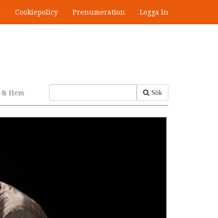
s
Cookiepolicy
Prenumeration
Logga in
v & Hem
Sök