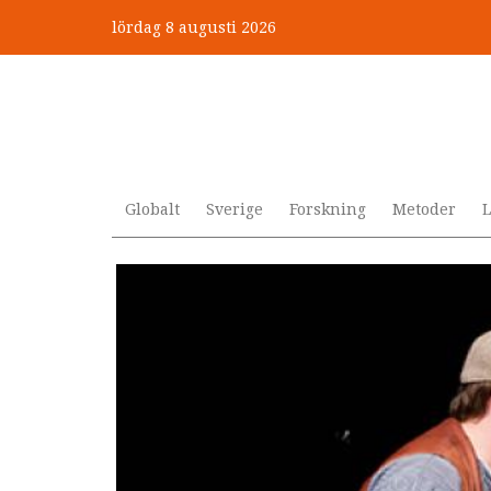
Hoppa
lördag 8 augusti 2026
till
”Jobbet gick bra – just därfö
huvudinnehåll
Globalt
Sverige
Forskning
Metoder
L