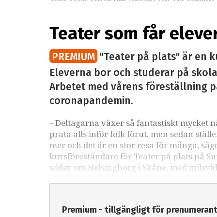
Teater som får eleve
PREMIUM
"Teater på plats" är en 
Eleverna bor och studerar på skola
Arbetet med vårens föreställning påg
coronapandemin.
– Deltagarna växer så fantastiskt mycket n
prata alls inför folk förut, men sedan ställe
mer och det är en stor resa för många, säg
kursföreståndare för Teater på plats på Su
söder om Helsingborg i Skåne, med milsvid
Premium - tillgängligt för prenumeran