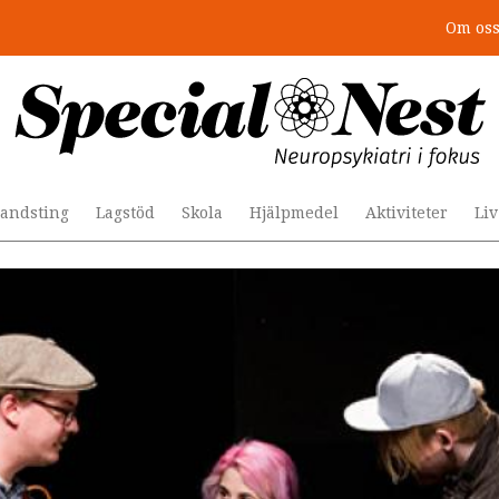
Om os
r togs stödet bort”
andsting
Lagstöd
Skola
Hjälpmedel
Aktiviteter
Li