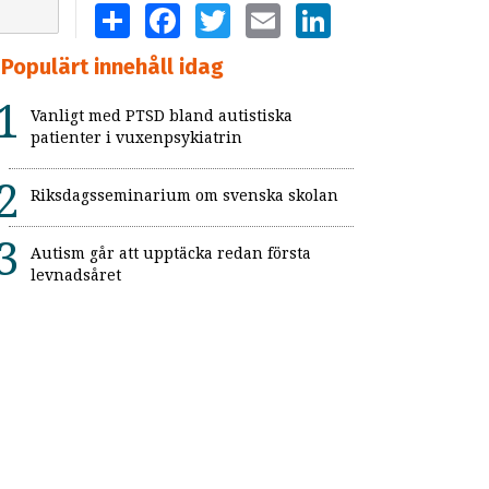
SHARE
FACEBOOK
TWITTER
EMAIL
LINKEDIN
Populärt innehåll idag
Vanligt med PTSD bland autistiska
patienter i vuxenpsykiatrin
Riksdagsseminarium om svenska skolan
Autism går att upptäcka redan första
levnadsåret
Flickor med adhd uppmärksammas inte
Så kan skolan skapa trygga och
strukturerade raster
Pedagogiska appar ofta bristfälliga