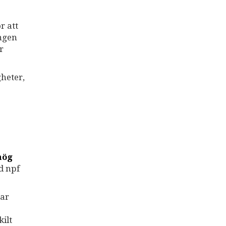
r att
ngen
r
heter,
hög
d npf
gar
ilt