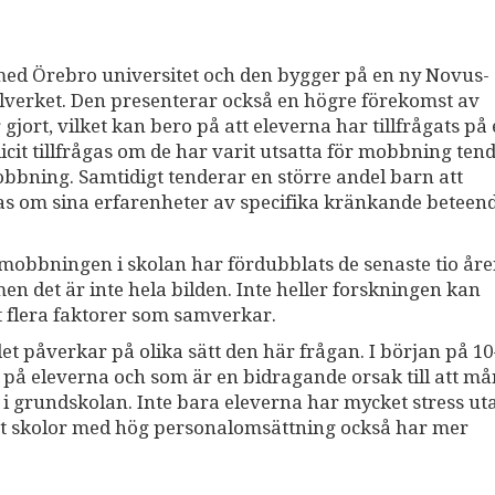
med Örebro universitet och den bygger på en ny Novus-
olverket. Den presenterar också en högre förekomst av
ort, vilket kan bero på att eleverna har tillfrågats på 
icit tillfrågas om de har varit utsatta för mobbning ten
bning. Samtidigt tenderar en större andel barn att
gas om sina erfarenheter av specifika kränkande beteen
mobbningen i skolan har fördubblats de senaste tio åre
 det är inte hela bilden. Inte heller forskningen kan
et flera faktorer som samverkar.
 påverkar på olika sätt den här frågan. I början på 10-
 på eleverna och som är en bidragande orsak till att må
g i grundskolan. Inte bara eleverna har mycket stress ut
 att skolor med hög personalomsättning också har mer