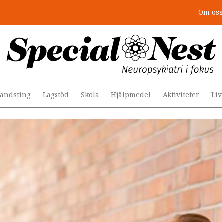
Om os
r togs stödet bort”
andsting
Lagstöd
Skola
Hjälpmedel
Aktiviteter
Li