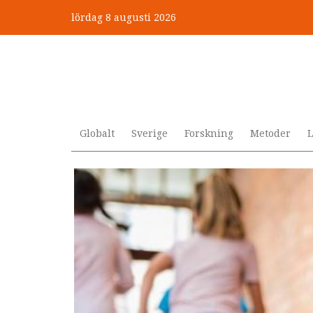
Hoppa
lördag 8 augusti 2026
till
”Jobbet gick bra – just därfö
huvudinnehåll
Globalt
Sverige
Forskning
Metoder
L