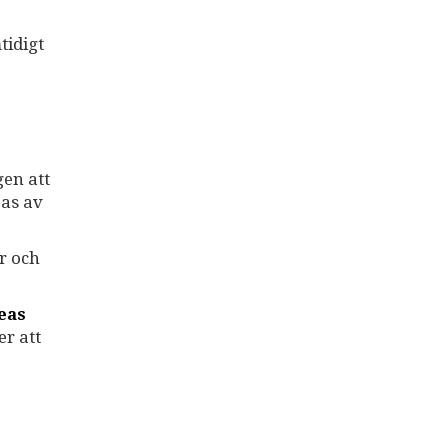
tidigt
gen att
bas av
r och
eas
r att