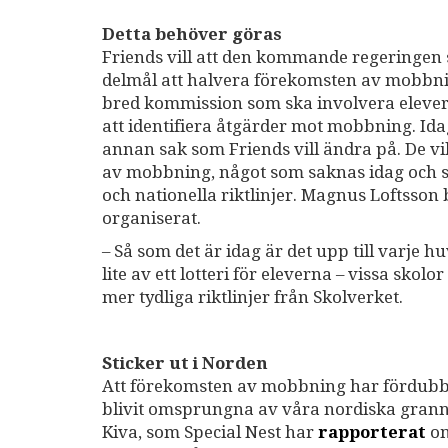
Detta behöver göras
Friends vill att den kommande regeringen
delmål att halvera förekomsten av mobbn
bred kommission som ska involvera elever,
att identifiera åtgärder mot mobbning. Ida
annan sak som Friends vill ändra på. De vi
av mobbning, något som saknas idag och so
och nationella riktlinjer. Magnus Loftsso
organiserat.
– Så som det är idag är det upp till varje
lite av ett lotteri för eleverna – vissa sk
mer tydliga riktlinjer från Skolverket.
Sticker ut i Norden
Att förekomsten av mobbning har fördubblat
blivit omsprungna av våra nordiska gran
Kiva, som Special Nest har
rapporterat
om