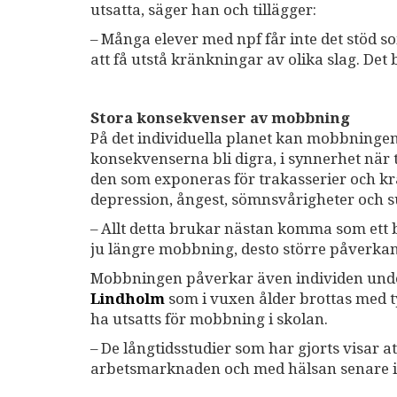
utsatta, säger han och tillägger:
– Många elever med npf får inte det stöd som
att få utstå kränkningar av olika slag. Det 
Stora konsekvenser av mobbning
På det individuella planet kan mobbningen
konsekvenserna bli digra, i synnerhet när t
den som exponeras för trakasserier och kr
depression, ångest, sömnsvårigheter och s
– Allt detta brukar nästan komma som ett 
ju längre mobbning, desto större påverkan
Mobbningen påverkar även individen under 
Lindholm
som i vuxen ålder brottas med t
ha utsatts för mobbning i skolan.
– De långtidsstudier som har gjorts visar 
arbetsmarknaden och med hälsan senare i 