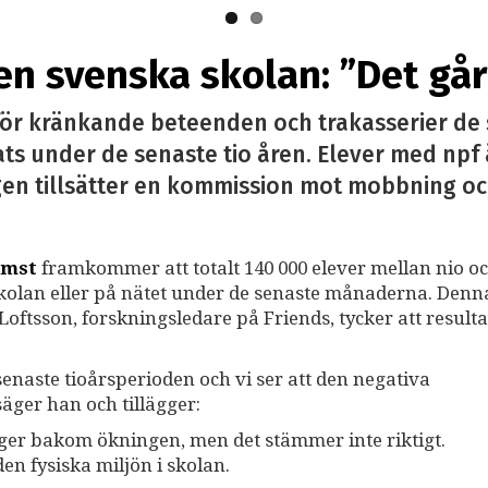
n svenska skolan: ”Det går 
ts för kränkande beteenden och trakasserier 
 under de senaste tio åren. Elever med npf är 
en tillsätter en kommission mot mobbning och i
omst
framkommer att totalt 140 000 elever mellan nio o
skolan eller på nätet under de senaste månaderna. Denna
Loftsson, forskningsledare på Friends, tycker att resulta
naste tioårsperioden och vi ser att den negativa
 säger han och tillägger:
gger bakom ökningen, men det stämmer inte riktigt.
en fysiska miljön i skolan.