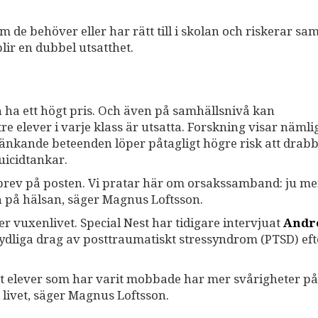
 de behöver eller har rätt till i skolan och riskerar sam
blir en dubbel utsatthet.
 ha ett högt pris. Och även på samhällsnivå kan
re elever i varje klass är utsatta. Forskning visar nämli
änkande beteenden löper påtagligt högre risk att drab
uicidtankar.
brev på posten. Vi pratar här om orsakssamband: ju me
 på hälsan, säger Magnus Loftsson.
vuxenlivet. Special Nest har tidigare intervjuat
Andr
ydliga drag av posttraumatiskt stressyndrom (PTSD) efte
att elever som har varit mobbade har mer svårigheter på
livet, säger Magnus Loftsson.