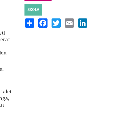
SKOLA
SHARE
FACEBOOK
TWITTER
EMAIL
LINKEDIN
ett
derar
den –
n.
talet
nga,
an