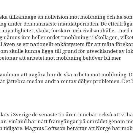
 ska tillkännage en nollvision mot mobbning och ha so
ing under den närmaste mandatperioden. De efterfråga
 myndigheter, skola, forskare och civilsamhälle – med 
g nämns inte heller ordet ”mobbning” i skollagen, vilket
ll även se ett nationellt enkätsystem för att mäta förek
m skulle kunna ligga till grund för utvecklandet av lo
n betonar att arbetet mot mobbning behöver bli mer
 huvudman att avgöra hur de ska arbeta mot mobbning. De
olor är jättebra medan andra rentav döljer problemen. Det
s i Sverige de senaste tio åren innebär också att vi ha
nar. Finland har nått framgångar på området genom m
 tidigare. Magnus Loftsson berättar att Norge har mo