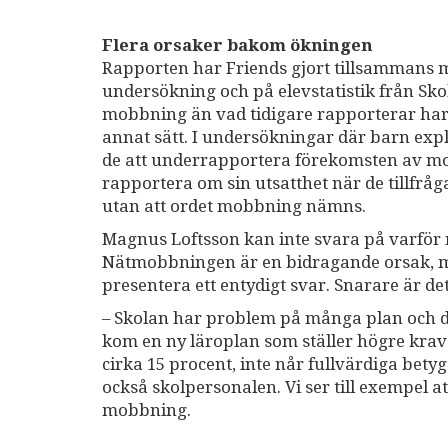
Flera orsaker bakom ökningen
Rapporten har Friends gjort tillsammans 
undersökning och på elevstatistik från Sk
mobbning än vad tidigare rapporterar har gj
annat sätt. I undersökningar där barn expl
de att underrapportera förekomsten av mob
rapportera om sin utsatthet när de tillfrå
utan att ordet mobbning nämns.
Magnus Loftsson kan inte svara på varför 
Nätmobbningen är en bidragande orsak, men
presentera ett entydigt svar. Snarare är d
– Skolan har problem på många plan och det
kom en ny läroplan som ställer högre krav
cirka 15 procent, inte når fullvärdiga bety
också skolpersonalen. Vi ser till exempel
mobbning.