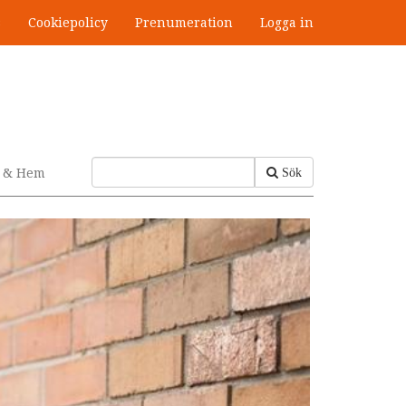
s
Cookiepolicy
Prenumeration
Logga in
v & Hem
Sök