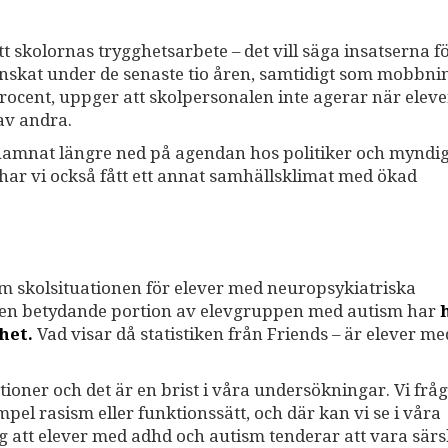
 skolornas trygghetsarbete – det vill säga insatserna fö
skat under de senaste tio åren, samtidigt som mobbni
procent, uppger att skolpersonalen inte agerar när eleve
 av andra.
hamnat längre ned på agendan hos politiker och myndig
 har vi också fått ett annat samhällsklimat med ökad
 skolsituationen för elever med neuropsykiatriska
tt en betydande portion av elevgruppen med autism har
het.
Vad visar då statistiken från Friends – är elever me
ationer och det är en brist i våra undersökningar. Vi frå
l rasism eller funktionssätt, och där kan vi se i våra
 att elever med adhd och autism tenderar att vara särsk