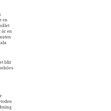
m
r en
målet
 är en
omsten
kala
t blir
 behövs
r
etoden
bbning