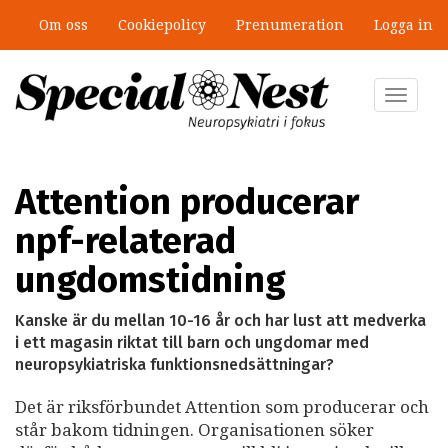
Hoppa
Om oss
Cookiepolicy
Prenumeration
Logga in
till
”Jobbet gick bra – just därför togs
huvudinnehåll
stödet bort”
Toggle
navigat
Attention producerar
npf-relaterad
ungdomstidning
Kanske är du mellan 10-16 år och har lust att medverka
i ett magasin riktat till barn och ungdomar med
neuropsykiatriska funktionsnedsättningar?
Det är riksförbundet Attention som producerar och
står bakom tidningen. Organisationen söker