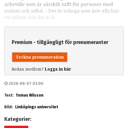
arbetsliv som är särskilt tufft för personer med
autism och adhd. – Det är många som inte alls har
ett arbete och det är h
Premium - tillgängligt för prenumeranter
Teckna prenumeration
Redan medlem?
Logga in här
2026-08-07 03:00
Text:
Tomas Nilsson
Bild:
Linköpings universitet
Kategorier: