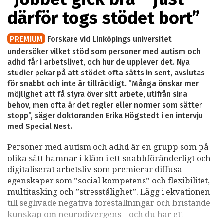
därför togs stödet bort”
PREMIUM
Forskare vid Linköpings universitet
undersöker vilket stöd som personer med autism och
adhd får i arbetslivet, och hur de upplever det. Nya
studier pekar på att stödet ofta sätts in sent, avslutas
för snabbt och inte är tillräckligt. ”Många önskar mer
möjlighet att få styra över sitt arbete, utifrån sina
behov, men ofta är det regler eller normer som sätter
stopp”, säger doktoranden Erika Högstedt i en intervju
med Special Nest.
Personer med autism och adhd är en grupp som på
olika sätt hamnar i kläm i ett snabbföränderligt och
digitaliserat arbetsliv som premierar diffusa
egenskaper som ”social kompetens” och flexibilitet,
multitasking och ”stresstålighet”. Lägg i ekvationen
till seglivade negativa föreställningar och bristande
kunskap om neurodivergens – och du har ett