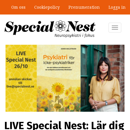
Hoppa
Om oss
Cookiepolicy
Prenumeration
Logga in
till
huvudinnehåll
Toggle
navigat
LIVE Special Nest: Lär dig