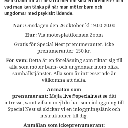
Mellstrand för att berätta mer om sina erfarenheter och
vad man kan tänka på när man möter barn och
ungdomar med psykiskt lidande.
När:
Onsdagen den 26 oktober kl 19.00-20.00
Hur:
Via mötesplattformen Zoom
Gratis för Special Nest prenumeranter. Icke
prenumeranter: 150 kr.
För vem:
Detta är en föreläsning som riktar sig till
alla som möter barn- och ungdomar inom olika
samhällstjänster. Alla som är intresserade är
välkomna att delta.
Anmälan som
prenumerant:
Mejla
live@specialnest.se
ditt
intresse, samt vilken mejl du har som inloggning till
Special Nest så skickar vi en inloggningslänk och
instruktioner till dig.
Anmälan som ickeprenumerant
: