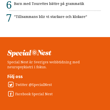
Barn med Tourettes bättre på grammatik
”Tillsammans blir vi starkare och klokare”
Special Nest är Sveriges webbtidning med
neuropsykiatri i fokus.
Följ oss
Twitter @SpecialNest
Facebook Special Nest