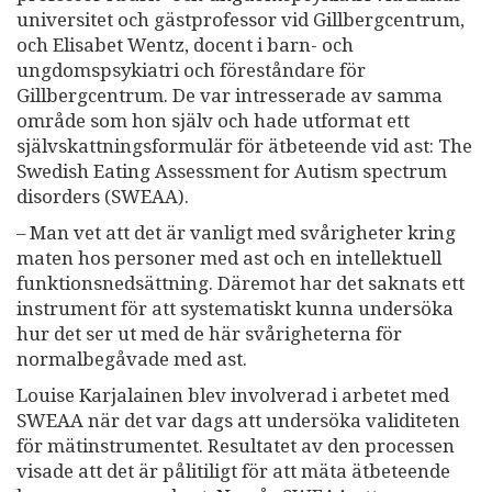
universitet och gästprofessor vid Gillbergcentrum,
och Elisabet Wentz, docent i barn- och
ungdomspsykiatri och föreståndare för
Gillbergcentrum. De var intresserade av samma
område som hon själv och hade utformat ett
självskattningsformulär för ätbeteende vid ast: The
Swedish Eating Assessment for Autism spectrum
disorders (SWEAA).
– Man vet att det är vanligt med svårigheter kring
maten hos personer med ast och en intellektuell
funktionsnedsättning. Däremot har det saknats ett
instrument för att systematiskt kunna undersöka
hur det ser ut med de här svårigheterna för
normalbegåvade med ast.
Louise Karjalainen blev involverad i arbetet med
SWEAA när det var dags att undersöka validiteten
för mätinstrumentet. Resultatet av den processen
visade att det är pålitiligt för att mäta ätbeteende