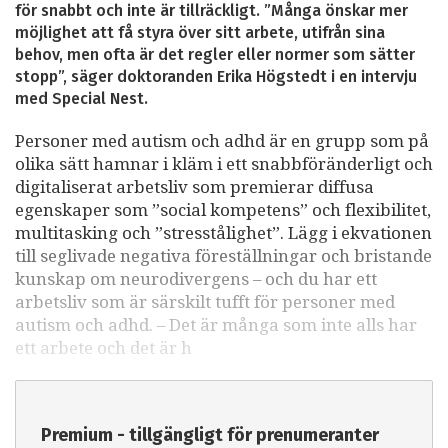
för snabbt och inte är tillräckligt. ”Många önskar mer
möjlighet att få styra över sitt arbete, utifrån sina
behov, men ofta är det regler eller normer som sätter
stopp”, säger doktoranden Erika Högstedt i en intervju
med Special Nest.
Personer med autism och adhd är en grupp som på
olika sätt hamnar i kläm i ett snabbföränderligt och
digitaliserat arbetsliv som premierar diffusa
egenskaper som ”social kompetens” och flexibilitet,
multitasking och ”stresstålighet”. Lägg i ekvationen
till seglivade negativa föreställningar och bristande
kunskap om neurodivergens – och du har ett
arbetsliv som är särskilt tufft för personer med
autism och adhd. – Det är många som inte alls har
ett arbete och det är h
Premium - tillgängligt för prenumeranter