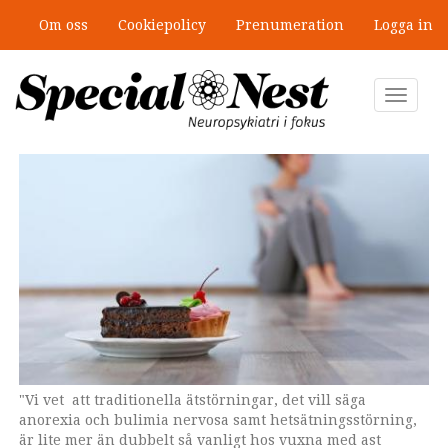
Hoppa
Om oss
Cookiepolicy
Prenumeration
Logga in
till
”Jobbet gick bra – just därför togs
huvudinnehåll
stödet bort”
Toggle
navigat
"Vi vet att traditionella ätstörningar, det vill säga
Louise Karjalainen forskar om sambandet mellan
anorexia och bulimia nervosa samt hetsätningsstörning,
ätstörningar och autismspektrumtillstånd.
är lite mer än dubbelt så vanligt hos vuxna med ast