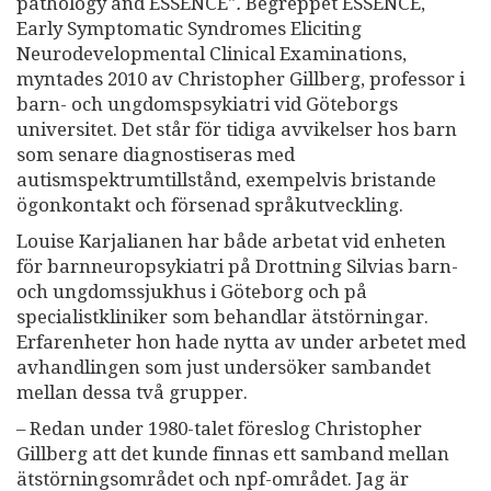
pathology and ESSENCE"
.
Begreppet ESSENCE,
Early Symptomatic Syndromes Eliciting
Neurodevelopmental Clinical Examinations,
myntades 2010 av Christopher Gillberg, professor i
barn- och ungdomspsykiatri vid Göteborgs
universitet. Det står för tidiga avvikelser hos barn
som senare diagnostiseras med
autismspektrumtillstånd, exempelvis bristande
ögonkontakt och försenad språkutveckling.
Louise Karjalianen har både arbetat vid enheten
för barnneuropsykiatri på Drottning Silvias barn-
och ungdomssjukhus i Göteborg och på
specialistkliniker som behandlar ätstörningar.
Erfarenheter hon hade nytta av under arbetet med
avhandlingen som just undersöker sambandet
mellan dessa två grupper.
– Redan under 1980-talet föreslog Christopher
Gillberg att det kunde finnas ett samband mellan
ätstörningsområdet och npf-området. Jag är