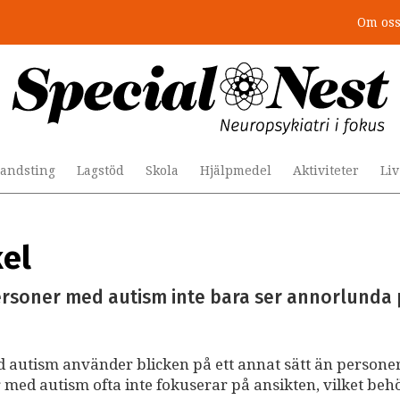
Om os
andsting
Lagstöd
Skola
Hjälpmedel
Aktiviteter
Li
kel
rsoner med autism inte bara ser annorlunda 
d autism använder blicken på ett annat sätt än persone
r med autism ofta inte fokuserar på ansikten, vilket beh