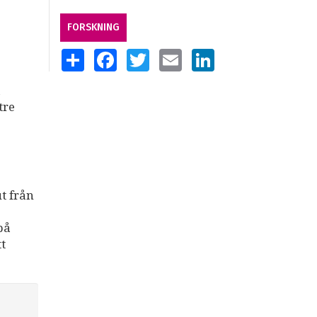
FORSKNING
SHARE
FACEBOOK
TWITTER
EMAIL
LINKEDIN
a
tre
.
t från
på
t