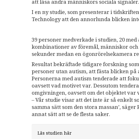
att läsa andra människors sociala signaler
I en ny studie, som presenterar i tidskrifte
Technology att den annorlunda blicken inte
39 personer medverkade i studien, 20 med a
kombinationer av föremål, människor och dju
sekunder medan en ögonrörelsekamera re
Resultat bekräftade tidigare forskning so
personer utan autism, att fästa blicken på
Personerna med autism tenderade att fokus
oavsett vad motivet var. Dessutom tender
omgivningen, oavsett om det objektet var vi
– Vår studie visar att det inte är så enkelt
samma sätt som den stora massan’, säger Ra
annat sätt att se de flesta saker.
Läs studien här