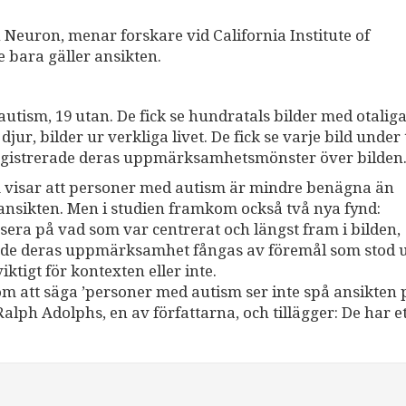
.
n Neuron, menar forskare vid California Institute of
 bara gäller ansikten.
utism, 19 utan. De fick se hundratals bilder med otalig
r, bilder ur verkliga livet. De fick se varje bild under 
gistrerade deras uppmärksamhetsmönster över bilden
m visar att personer med autism är mindre benägna än
 ansikten. Men i studien framkom också två nya fynd:
era på vad som var centrerat och längst fram i bilden,
ade deras uppmärksamhet fångas av föremål som stod u
ktigt för kontexten eller inte.
 som att säga ’personer med autism ser inte spå ansikten 
lph Adolphs, en av författarna, och tillägger: De har et