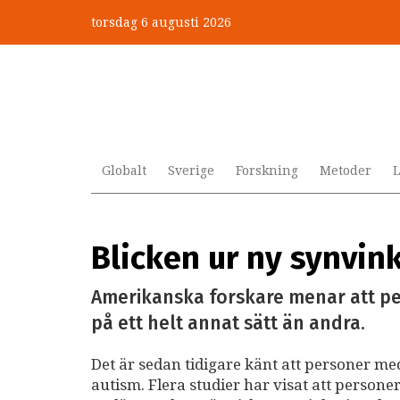
Hoppa
torsdag 6 augusti 2026
till
huvudinnehåll
Globalt
Sverige
Forskning
Metoder
L
Blicken ur ny synvin
Amerikanska forskare menar att pe
på ett helt annat sätt än andra.
Det är sedan tidigare känt att personer me
autism. Flera studier har visat att persone