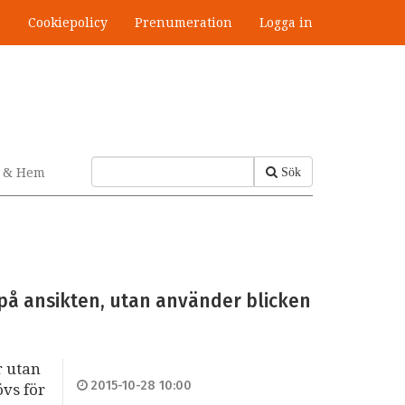
s
Cookiepolicy
Prenumeration
Logga in
v & Hem
Sök
på ansikten, utan använder blicken
r utan
2015-10-28 10:00
övs för