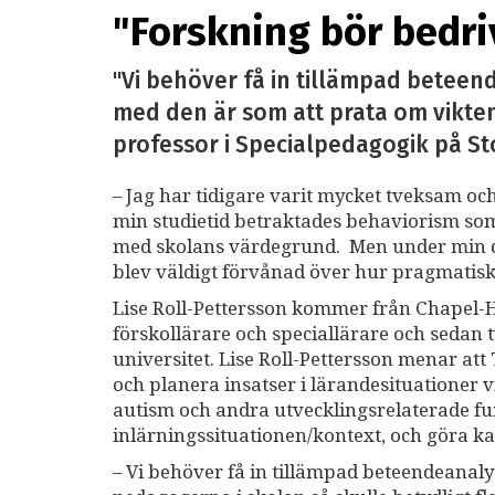
"Forskning bör bedri
"Vi behöver få in tillämpad beteend
med den är som att prata om vikten
professor i Specialpedagogik på St
– Jag har tidigare varit mycket tveksam oc
min studietid betraktades behaviorism som
med skolans värdegrund. Men under min do
blev väldigt förvånad över hur pragmatisk
Lise Roll-Pettersson kommer från Chapel-Hi
förskollärare och speciallärare och sedan 
universitet. Lise Roll-Pettersson menar at
och planera insatser i lärandesituationer v
autism och andra utvecklingsrelaterade f
inlärningssituationen/kontext, och göra k
– Vi behöver få in tillämpad beteendeanaly