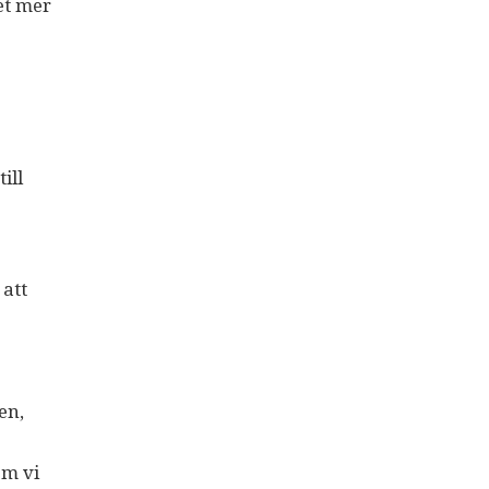
et mer
ill
 att
en,
om vi