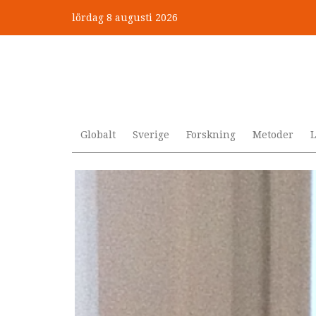
Hoppa
lördag 8 augusti 2026
till
”Jobbet gick bra – just därfö
huvudinnehåll
Globalt
Sverige
Forskning
Metoder
L