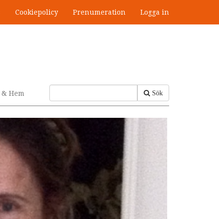
s
Cookiepolicy
Prenumeration
Logga in
v & Hem
Sök