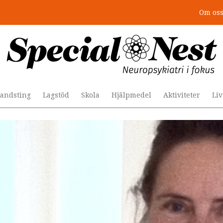
Om os
r togs stödet bort”
andsting
Lagstöd
Skola
Hjälpmedel
Aktiviteter
Li