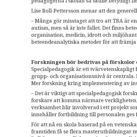
pedagogerna i skolan så skulle betydligt f
Lise Roll-Pettersson menar att den generell
– Många gör misstaget att tro att TBA är
autism, men så är inte fallet. Det finns be
organisation, medicin, idrott och miljöhant
beteendeanalytiska metoder för att främj
Forskningen bör bedrivas på förskolor 
Specialpedagogik är ett tvärvetenskapligt fä
grupp- och organisationsnivå är centrala. E
Mer forskning kring implementering av ins
– Det är viktigt att specialpedagogisk forsk
forskare att komma närmare verkligheten, o
verksamhet blir involverad i ett projekt s
innehåller fortbildning till personalen ges 
För att nå en skola baserad på en vetenskap
framtiden få se flera masterutbildningar 