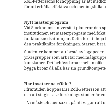
Roll-Petterssons förhoppning är att medic
för att erhålla effektiva och meningsfulla ut
Nytt masterprogram
Vid Stockholms universitet planerar den s
institutionen ett masterprogram med foku
funktionsnedsättningar. Detta för att höja
den praktiknära forskningen. Starten beräk
Studenter kommer att bestå av logopeder,
yrkesgrupper som arbetar med målgruppen.
kunskaper. Det behövs broar mellan olika d
bygga broar då alla har sin grundkompete
Har insatserna effekt?
I framtiden hoppas Lise Roll-Pettersson att
och att single case forsknings studier är en
– Vi måste bli mer säkra på att vi gör rätt 