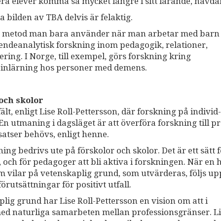
lera elever komma så mycket längre i sitt lärande, hävda
a bilden av TBA delvis är felaktig.
 en metod man bara använder när man arbetar med bar
teendeanalytisk forskning inom pedagogik, relationer,
ering. I Norge, till exempel, görs forskning kring
a inlärning hos personer med demens.
och skolor
lt, enligt Lise Roll-Pettersson, där forskning på individ-
n utmaning i dagsläget är att överföra forskning till pr
atser behövs, enligt henne.
ning bedrivs ute på förskolor och skolor. Det är ett sätt 
ch för pedagoger att bli aktiva i forskningen. När en h
om vilar på vetenskaplig grund, som utvärderas, följs up
förutsättningar för positivt utfall.
lig grund har Lise Roll-Pettersson en vision om att i
med naturliga samarbeten mellan professionsgränser. L