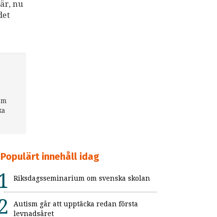
här, nu
det
om
ka
Populärt innehåll idag
Riksdagsseminarium om svenska skolan
Autism går att upptäcka redan första
levnadsåret