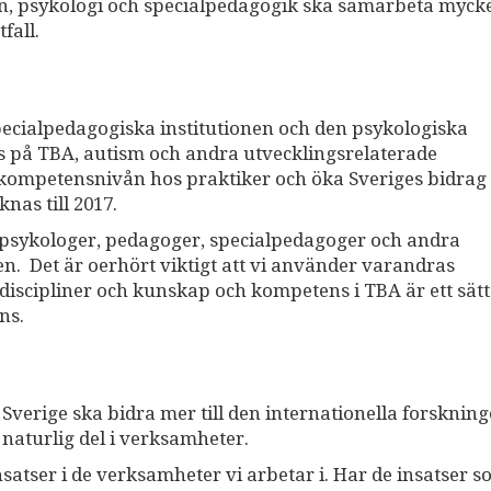
in, psykologi och specialpedagogik ska samarbeta myck
fall.
pecialpedagogiska institutionen och den psykologiska
s på TBA, autism och andra utvecklingsrelaterade
 kompetensnivån hos praktiker och öka Sveriges bidrag t
nas till 2017.
 psykologer, pedagoger, specialpedagoger och andra
 Det är oerhört viktigt att vi använder varandras
iscipliner och kunskap och kompetens i TBA är ett sätt
ns.
 Sverige ska bidra mer till den internationella forskning
 naturlig del i verksamheter.
insatser i de verksamheter vi arbetar i. Har de insatser s