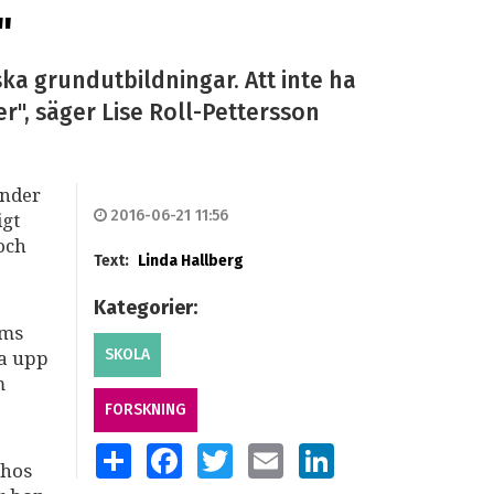
"
ka grundutbildningar. Att inte ha
r", säger Lise Roll-Pettersson
Under
2016-06-21 11:56
igt
och
Text:
Linda Hallberg
Kategorier:
lms
SKOLA
ga upp
m
FORSKNING
SHARE
FACEBOOK
TWITTER
EMAIL
LINKEDIN
 hos