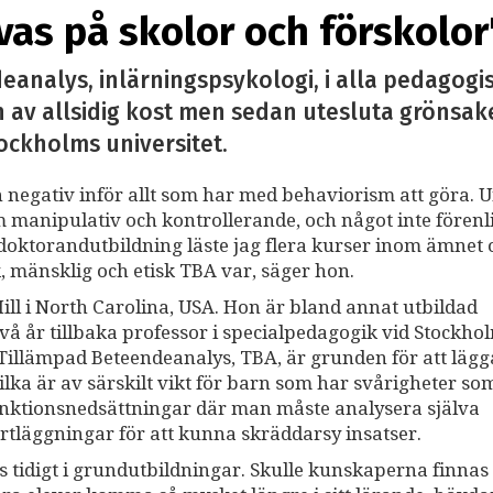
vas på skolor och förskolor
eanalys, inlärningspsykologi, i alla pedagogis
 av allsidig kost men sedan utesluta grönsake
ockholms universitet.
h negativ inför allt som har med behaviorism att göra. 
 manipulativ och kontrollerande, och något inte förenl
ktorandutbildning läste jag flera kurser inom ämnet 
, mänsklig och etisk TBA var, säger hon.
ll i North Carolina, USA. Hon är bland annat utbildad
två år tillbaka professor i specialpedagogik vid Stockho
t Tillämpad Beteendeanalys, TBA, är grunden för att läg
ilka är av särskilt vikt för barn som har svårigheter so
unktionsnedsättningar där man måste analysera själva
artläggningar för att kunna skräddarsy insatser.
s tidigt i grundutbildningar. Skulle kunskaperna finnas