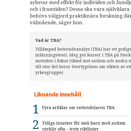
arbetar med effekt för individen och familj
och i framtiden? Dessa ska vara självklara f
behövs välgjord praktiknära forskning där
välmående, säger hon.
Vad är TBA?
Tillämpad beteendeanalys (TBA) har ett gediget
inlärningsteori. Idag ges kurser i TBA på Stoc
metoden i fokus riktad mot autism och andra 
till stor del beror övertygelsen om vikten av e
yrkesgrupper.
Liknande innehåll
Fyra artiklar om vattendelaren TBA
Tidiga insatser för små barn med autism
uteblir ofta – trots riktlinjer