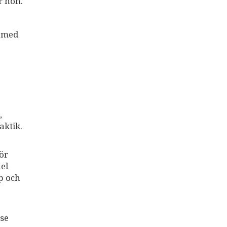
r hon.
n med
,
aktik.
för
el
p och
ise