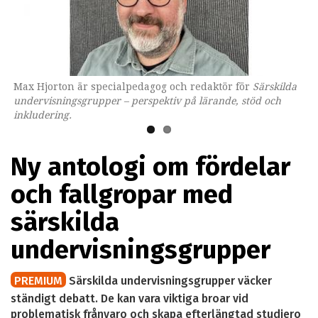
Max Hjorton är specialpedagog och redaktör för
Omslaget till boken som ges ut av Lärarförlaget.
Särskilda
undervisningsgrupper – perspektiv på lärande, stöd och
inkludering.
Ny antologi om fördelar
och fallgropar med
särskilda
undervisningsgrupper
PREMIUM
Särskilda undervisningsgrupper väcker
ständigt debatt. De kan vara viktiga broar vid
problematisk frånvaro och skapa efterlängtad studiero