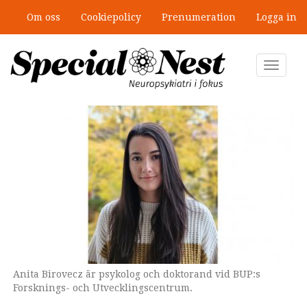
Hoppa
Om oss
Cookiepolicy
Prenumeration
Logga in
till
Ny antologi om fördelar och
huvudinnehåll
fallgropar med särskilda
undervisningsgrupper
Toggle
navigat
Anita Birovecz är psykolog och doktorand vid BUP:s
Forsknings- och Utvecklingscentrum.