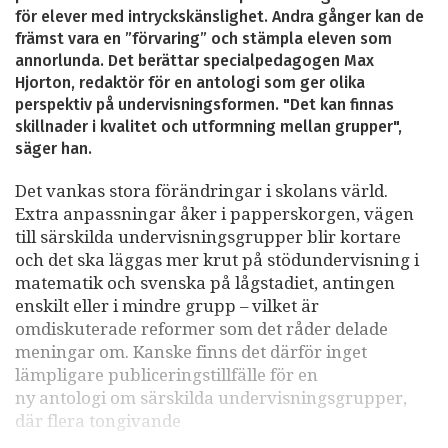
för elever med intryckskänslighet. Andra gånger kan de
främst vara en ”förvaring” och stämpla eleven som
annorlunda. Det berättar specialpedagogen Max
Hjorton, redaktör för en antologi som ger olika
perspektiv på undervisningsformen. "Det kan finnas
skillnader i kvalitet och utformning mellan grupper",
säger han.
Det vankas stora förändringar i skolans värld.
Extra anpassningar åker i papperskorgen, vägen
till särskilda undervisningsgrupper blir kortare
och det ska läggas mer krut på stödundervisning i
matematik och svenska på lågstadiet, antingen
enskilt eller i mindre grupp – vilket är
omdiskuterade reformer som det råder delade
meningar om. Kanske finns det därför inget
lämpligare publiceringstillfälle för en
ny antologi om särskilda undervisningsgrupper,
där flera tongivande