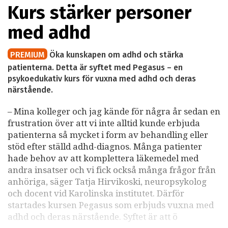
Kurs stärker personer
med adhd
PREMIUM
Öka kunskapen om adhd och stärka
patienterna. Detta är syftet med Pegasus – en
psykoedukativ kurs för vuxna med adhd och deras
närstående.
– Mina kolleger och jag kände för några år sedan en
frustration över att vi inte alltid kunde erbjuda
patienterna så mycket i form av behandling eller
stöd efter ställd adhd-diagnos. Många patienter
hade behov av att komplettera läkemedel med
andra insatser och vi fick också många frågor från
anhöriga, säger Tatja Hirvikoski, neuropsykolog
och docent vid Karolinska institutet. Därför
startades kursen Pegasus som erbjuds vuxna med
adhd och deras närstående. Syftet är att ö