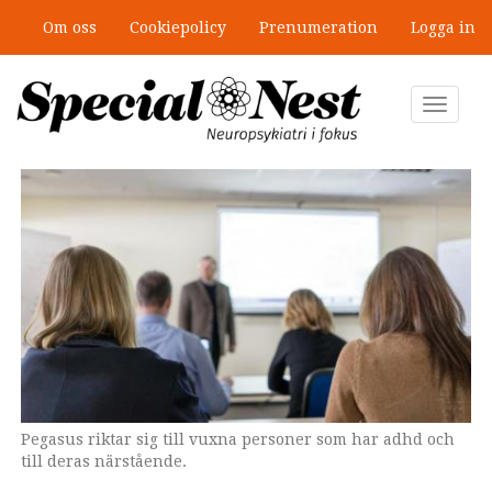
Hoppa
Om oss
Cookiepolicy
Prenumeration
Logga in
till
Mobbning vid autism och adhd: 4
huvudinnehåll
lästips
Toggle
navigat
Pegasus riktar sig till vuxna personer som har adhd och
till deras närstående.