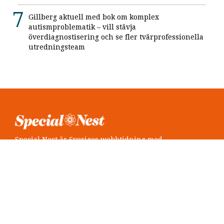
Gillberg aktuell med bok om komplex
autismproblematik – vill stävja
överdiagnostisering och se fler tvärprofessionella
utredningsteam
Special Nest är Sveriges webbtidning med
neuropsykiatri i fokus.
Följ oss
Twitter @SpecialNest
Facebook Special Nest