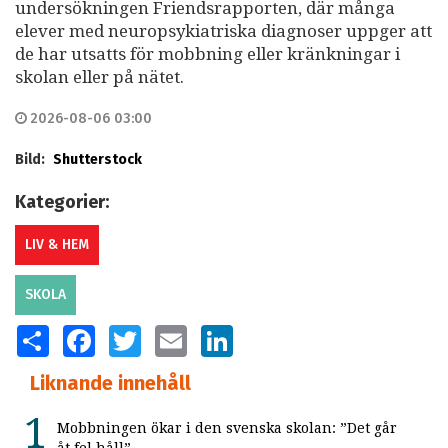
undersökningen Friendsrapporten, där många
elever med neuropsykiatriska diagnoser uppger att
de har utsatts för mobbning eller kränkningar i
skolan eller på nätet.
2026-08-06 03:00
Bild:
Shutterstock
Kategorier:
LIV & HEM
SKOLA
SHARE
FACEBOOK
TWITTER
EMAIL
LINKEDIN
Liknande innehåll
Mobbningen ökar i den svenska skolan: ”Det går
åt fel håll”