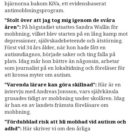
hjärnorna bakom KiVa, ett evidensbaserat
antimobbningsprogram.
”Stolt över att jag tog mig igenom de svåra
åren”:
På högstadiet utsattes Sandra Wallin för
mobbning, vilket blev starten på en lång kamp mot
depressioner, självskadebeteende och ätstörning.
Först vid 34 års ålder, när hon hade fått en
autismdiagnos, började saker och ting falla på
plats. Idag mår hon bättre än någonsin, arbetar
som journalist på en lokaltidning och föreläser för
att krossa myter om autism.
”Varenda lärare kan göra skillnad”:
Här är en
intervju med Andreas Jonsson, vars självkänsla
grusades tidigt av mobbning under skolåren. Idag
är han en av landets främsta föreläsare om
mobbning.
"Fördubblad risk att bli mobbad vid autism och
adhd":
Här skriver vi om den årliga