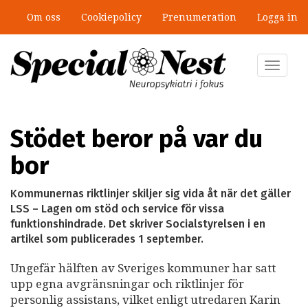
Hoppa
Om oss
Cookiepolicy
Prenumeration
Logga in
till
”Jobbet gick bra – just därför togs
huvudinnehåll
stödet bort”
Toggle
navigat
Stödet beror på var du
bor
Kommunernas riktlinjer skiljer sig vida åt när det gäller
LSS – Lagen om stöd och service för vissa
funktionshindrade. Det skriver Socialstyrelsen i en
artikel som publicerades 1 september.
Ungefär hälften av Sveriges kommuner har satt
upp egna avgränsningar och riktlinjer för
personlig assistans, vilket enligt utredaren Karin