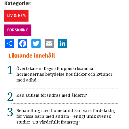
Kategorier:
LIV & HEM
FORSKNING
SHARE
FACEBOOK
TWITTER
EMAIL
LINKEDIN
Liknande innehåll
Överläkaren: Dags att uppmärksamma
hormonernas betydelse hos flickor och kvinnor
med adhd
Kan autism förändras med åldern?
Behandling med bumetanid kan vara fördelaktig
för vissa barn med autism – enligt unik svensk
studie: "Ett värdefullt framsteg"