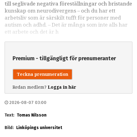
till seglivade negativa föreställningar och bristande
kunskap om neurodivergens – och du har ett
arbetsliv som är särskilt tufft för personer med
autism och adhd. – Det är många som inte alls har
ett arbete och det är h
Premium - tillgängligt för prenumeranter
Teckna prenumeration
Redan medlem?
Logga in här
2026-08-07 03:00
Text:
Tomas Nilsson
Bild:
Linköpings universitet