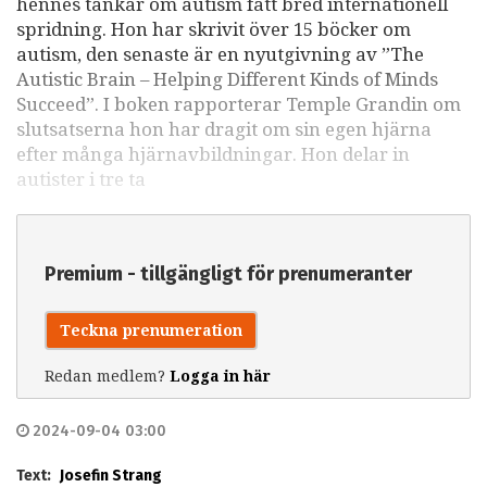
hennes tankar om autism fått bred internationell
spridning. Hon har skrivit över 15 böcker om
autism, den senaste är en nyutgivning av ”The
Autistic Brain – Helping Different Kinds of Minds
Succeed”. I boken rapporterar Temple Grandin om
slutsatserna hon har dragit om sin egen hjärna
efter många hjärnavbildningar. Hon delar in
autister i tre ta
Premium - tillgängligt för prenumeranter
Teckna prenumeration
Redan medlem?
Logga in här
2024-09-04 03:00
Text:
Josefin Strang