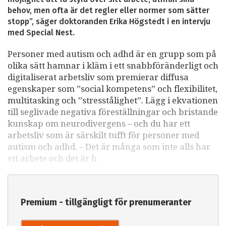
behov, men ofta är det regler eller normer som sätter
stopp”, säger doktoranden Erika Högstedt i en intervju
med Special Nest.
Personer med autism och adhd är en grupp som på
olika sätt hamnar i kläm i ett snabbföränderligt och
digitaliserat arbetsliv som premierar diffusa
egenskaper som ”social kompetens” och flexibilitet,
multitasking och ”stresstålighet”. Lägg i ekvationen
till seglivade negativa föreställningar och bristande
kunskap om neurodivergens – och du har ett
arbetsliv som är särskilt tufft för personer med
autism och adhd. – Det är många som inte alls har
ett arbete och det är h
Premium - tillgängligt för prenumeranter