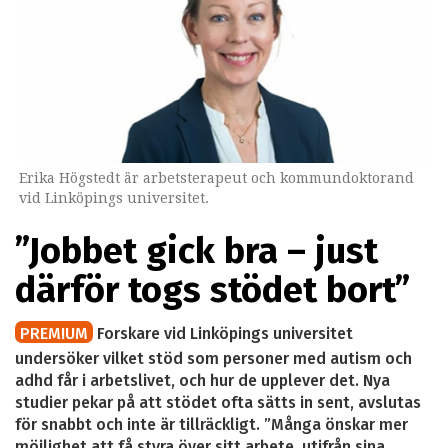
Erika Högstedt är arbetsterapeut och kommundoktorand
vid Linköpings universitet.
”Jobbet gick bra – just
därför togs stödet bort”
PREMIUM
Forskare vid Linköpings universitet
undersöker vilket stöd som personer med autism och
adhd får i arbetslivet, och hur de upplever det. Nya
studier pekar på att stödet ofta sätts in sent, avslutas
för snabbt och inte är tillräckligt. ”Många önskar mer
möjlighet att få styra över sitt arbete, utifrån sina