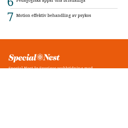
Pedagogiska appar ofta bristfälliga
Motion effektiv behandling av psykos
Special Nest är Sveriges webbtidning med
neuropsykiatri i fokus.
Följ oss
Twitter @SpecialNest
Facebook Special Nest