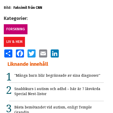
Bild:
Faksimil från CNN
Kategorier:
FORSKNING
LIV & HEM
SHARE
FACEBOOK
TWITTER
EMAIL
LINKEDIN
Liknande innehåll
"Många barn blir begränsade av sina diagnoser"
Snabbkurs i autism och adhd – här är 7 läsvärda
Special Nest-listor
Bästa bemötandet vid autism, enligt Temple
Grandin