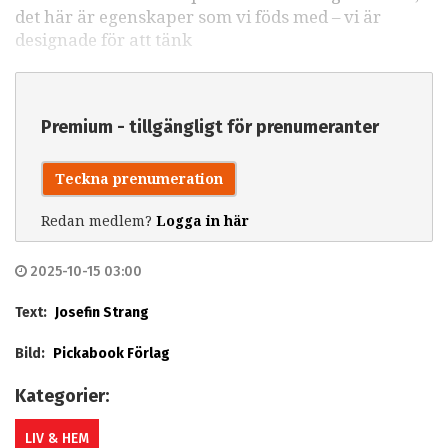
det här är egenskaper som vi föds med – vi är
designade för att tänk
Premium - tillgängligt för prenumeranter
Teckna prenumeration
Redan medlem?
Logga in här
2025-10-15 03:00
Text:
Josefin Strang
Bild:
Pickabook Förlag
Kategorier:
LIV & HEM