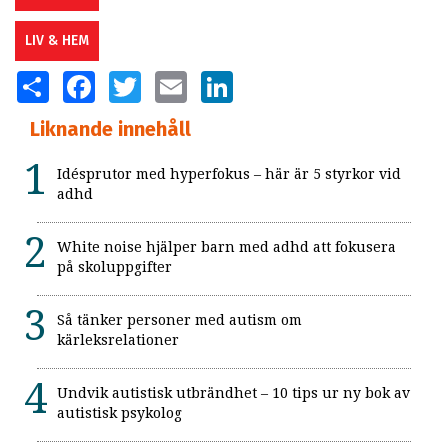
LIV & HEM
SHARE
FACEBOOK
TWITTER
EMAIL
LINKEDIN
Liknande innehåll
Idésprutor med hyperfokus – här är 5 styrkor vid
adhd
White noise hjälper barn med adhd att fokusera
på skoluppgifter
Så tänker personer med autism om
kärleksrelationer
Undvik autistisk utbrändhet – 10 tips ur ny bok av
autistisk psykolog