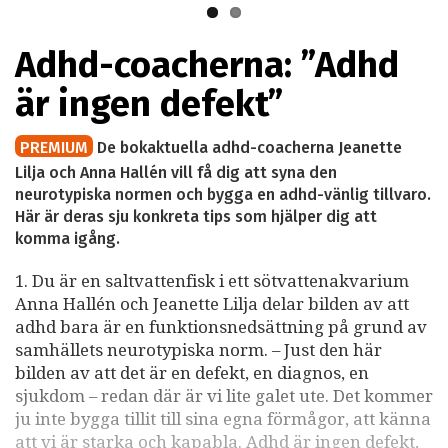
Adhd-coacherna: ”Adhd
är ingen defekt”
PREMIUM
De bokaktuella adhd-coacherna Jeanette
Lilja och Anna Hallén vill få dig att syna den
neurotypiska normen och bygga en adhd-vänlig tillvaro.
Här är deras sju konkreta tips som hjälper dig att
komma igång.
1. Du är en saltvattenfisk i ett sötvattenakvarium
Anna Hallén och Jeanette Lilja delar bilden av att
adhd bara är en funktionsnedsättning på grund av
samhällets neurotypiska norm. – Just den här
bilden av att det är en defekt, en diagnos, en
sjukdom – redan där är vi lite galet ute. Det kommer
ju inte bygga tillit till sina egna förmågor, att känna
att vi är starka och kapabla. Adhd är ingen defekt,