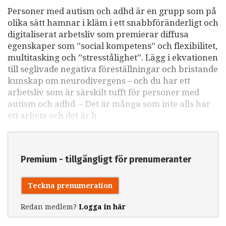
Personer med autism och adhd är en grupp som på
olika sätt hamnar i kläm i ett snabbföränderligt och
digitaliserat arbetsliv som premierar diffusa
egenskaper som ”social kompetens” och flexibilitet,
multitasking och ”stresstålighet”. Lägg i ekvationen
till seglivade negativa föreställningar och bristande
kunskap om neurodivergens – och du har ett
arbetsliv som är särskilt tufft för personer med
autism och adhd. – Det är många som inte alls har
ett arbete och det är h
Premium - tillgängligt för prenumeranter
Teckna prenumeration
Redan medlem?
Logga in här