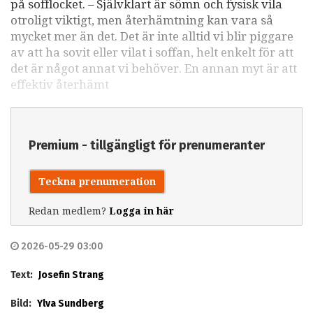
på sofflocket. – Självklart är sömn och fysisk vila
otroligt viktigt, men återhämtning kan vara så
mycket mer än det. Det är inte alltid vi blir piggare
av att ha sovit eller vilat i soffan, helt enkelt för att
det är något annat vi behöver. En annan myt är att
effektiv återhämt
Premium - tillgängligt för prenumeranter
Teckna prenumeration
Redan medlem?
Logga in här
2026-05-29 03:00
Text:
Josefin Strang
Bild:
Ylva Sundberg