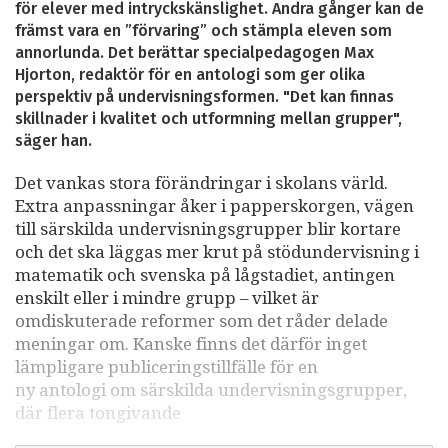
för elever med intryckskänslighet. Andra gånger kan de
främst vara en ”förvaring” och stämpla eleven som
annorlunda. Det berättar specialpedagogen Max
Hjorton, redaktör för en antologi som ger olika
perspektiv på undervisningsformen. "Det kan finnas
skillnader i kvalitet och utformning mellan grupper",
säger han.
Det vankas stora förändringar i skolans värld.
Extra anpassningar åker i papperskorgen, vägen
till särskilda undervisningsgrupper blir kortare
och det ska läggas mer krut på stödundervisning i
matematik och svenska på lågstadiet, antingen
enskilt eller i mindre grupp – vilket är
omdiskuterade reformer som det råder delade
meningar om. Kanske finns det därför inget
lämpligare publiceringstillfälle för en
ny antologi om särskilda undervisningsgrupper,
där flera tongivande