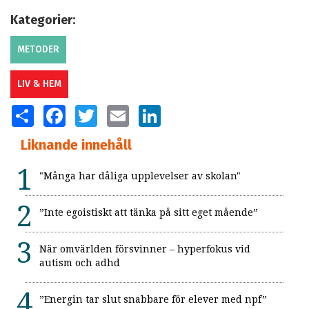
Kategorier:
METODER
LIV & HEM
SHARE
FACEBOOK
TWITTER
EMAIL
LINKEDIN
Liknande innehåll
"Många har dåliga upplevelser av skolan"
”Inte egoistiskt att tänka på sitt eget mående”
När omvärlden försvinner – hyperfokus vid
autism och adhd
”Energin tar slut snabbare för elever med npf”