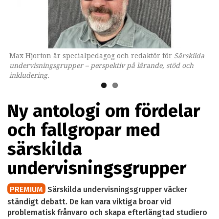
Max Hjorton är specialpedagog och redaktör för
Omslaget till boken som ges ut av Lärarförlaget.
Särskilda
undervisningsgrupper – perspektiv på lärande, stöd och
inkludering.
Ny antologi om fördelar
och fallgropar med
särskilda
undervisningsgrupper
PREMIUM
Särskilda undervisningsgrupper väcker
ständigt debatt. De kan vara viktiga broar vid
problematisk frånvaro och skapa efterlängtad studiero