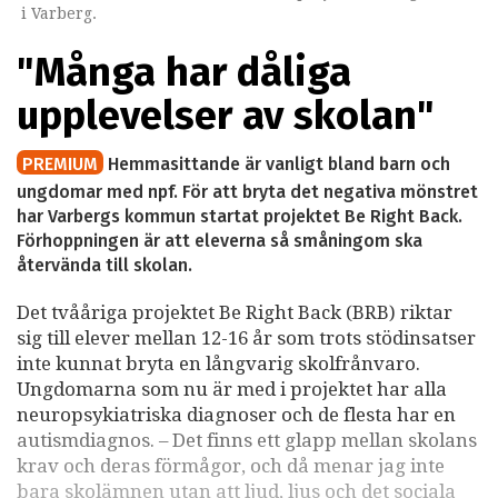
i Varberg.
"Många har dåliga
upplevelser av skolan"
PREMIUM
Hemmasittande är vanligt bland barn och
ungdomar med npf. För att bryta det negativa mönstret
har Varbergs kommun startat projektet Be Right Back.
Förhoppningen är att eleverna så småningom ska
återvända till skolan.
Det tvååriga projektet Be Right Back (BRB) riktar
sig till elever mellan 12-16 år som trots stödinsatser
inte kunnat bryta en långvarig skolfrånvaro.
Ungdomarna som nu är med i projektet har alla
neuropsykiatriska diagnoser och de flesta har en
autismdiagnos. – Det finns ett glapp mellan skolans
krav och deras förmågor, och då menar jag inte
bara skolämnen utan att ljud, ljus och det sociala