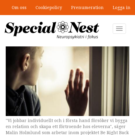
Hoppa
Om oss
Cookiepolicy
Prenumeration
Logga in
till
”Jobbet gick bra – just därför togs
huvudinnehåll
stödet bort”
Toggle
navigat
"Vi jobbar individuellt och i första hand försöker vi bygga
en relation och skapa ett förtroende hos eleverna", säger
Malin Holmlund som arbetar inom projektet Be Right Back