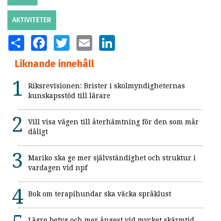
AKTIVITETER
SHARE
FACEBOOK
TWITTER
EMAIL
LINKEDIN
Liknande innehåll
Riksrevisionen: Brister i skolmyndigheternas
kunskapsstöd till lärare
Vill visa vägen till återhämtning för den som mår
dåligt
Mariko ska ge mer självständighet och struktur i
vardagen vid npf
Bok om terapihundar ska väcka språklust
Lägre betyg och mer ångest vid mycket skärmtid