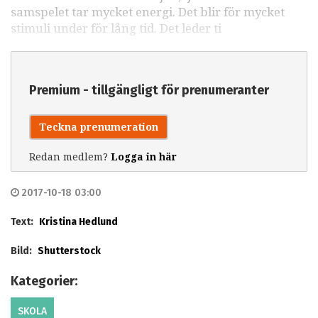
samspelet tar mycket energi. Det blir för mycket
stimuli under för lång tid. Det leder ti
Premium - tillgängligt för prenumeranter
Teckna prenumeration
Redan medlem?
Logga in här
2017-10-18 03:00
Text:
Kristina Hedlund
Bild:
Shutterstock
Kategorier:
SKOLA