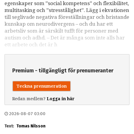
egenskaper som ”social kompetens” och flexibilitet,
multitasking och ”stresstålighet”. Lägg i ekvationen
till seglivade negativa föreställningar och bristande
kunskap om neurodivergens – och du har ett
arbetsliv som är särskilt tufft för personer med
autism och adhd. – Det är många som inte alls har
ett arbete och det är h
Premium - tillgängligt för prenumeranter
Teckna prenumeration
Redan medlem?
Logga in här
2026-08-07 03:00
Text:
Tomas Nilsson