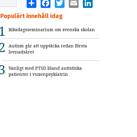
SHARE
FACEBOOK
TWITTER
EMAIL
LINKEDIN
Populärt innehåll idag
Riksdagsseminarium om svenska skolan
Autism går att upptäcka redan första
levnadsåret
Vanligt med PTSD bland autistiska
patienter i vuxenpsykiatrin
Flickor med adhd uppmärksammas inte
Så kan skolan skapa trygga och
strukturerade raster
”Resursslöseri att de högbegåvade
barnen vantrivs och misslyckas”