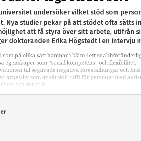
universitet undersöker vilket stöd som perso
. Nya studier pekar på att stödet ofta sätts i
öjlighet att få styra över sitt arbete, utifrån 
ger doktoranden Erika Högstedt i en intervju 
som på olika sätt hamnar i kläm i ett snabbföränderli
sa egenskaper som ”social kompetens” och flexibilitet,
kvationen till seglivade negativa föreställningar och bri
 arbetsliv som är särskilt tufft för personer med auti
arbete och det är h
ter