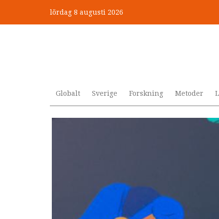
Hoppa
lördag 8 augusti 2026
till
”Jobbet gick bra – just därfö
huvudinnehåll
Globalt
Sverige
Forskning
Metoder
L