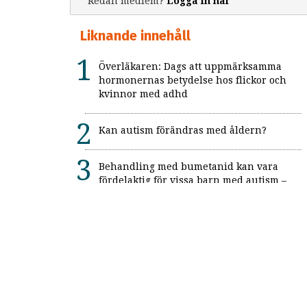
Redan medlem?
Logga in här
Liknande innehåll
Överläkaren: Dags att uppmärksamma
hormonernas betydelse hos flickor och
kvinnor med adhd
Kan autism förändras med åldern?
Behandling med bumetanid kan vara
fördelaktig för vissa barn med autism –
enligt unik svensk studie: "Ett värdefullt
framsteg"
Alexitymi: När känslorna finns men
orden saknas
Forskning: Autism anses mer