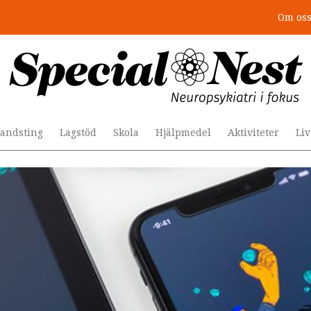
Om os
r togs stödet bort”
andsting
Lagstöd
Skola
Hjälpmedel
Aktiviteter
Li