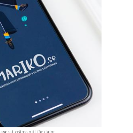
aserat gränssnitt för dator.