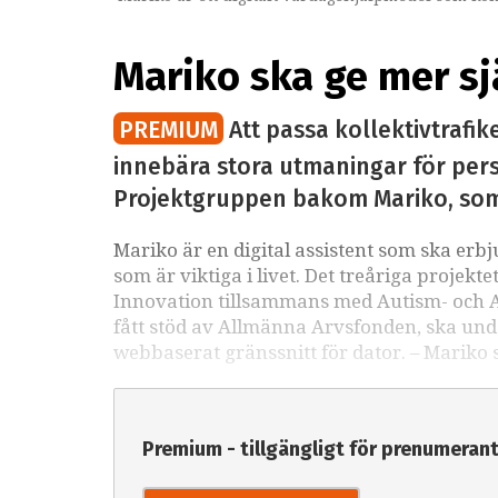
Mariko ska ge mer sj
PREMIUM
Att passa kollektivtrafik
innebära stora utmaningar för per
Projektgruppen bakom Mariko, som är
Mariko är en digital assistent som ska erbj
som är viktiga i livet. Det treåriga projekt
Innovation tillsammans med Autism- och A
fått stöd av Allmänna Arvsfonden, ska und
webbaserat gränssnitt för dator. – Mariko
Premium - tillgängligt för prenumeran