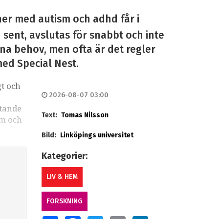
ner med autism och adhd får i
n sent, avslutas för snabbt och inte
sina behov, men ofta är det regler
med Special Nest.
gt och
2026-08-07 03:00
stande
Text:
Tomas Nilsson
sm och
Bild:
Linköpings universitet
Kategorier:
LIV & HEM
FORSKNING