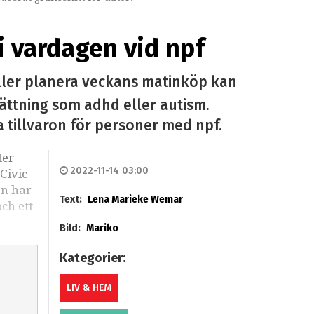
i vardagen vid npf
 eller planera veckans matinköp kan
ttning som adhd eller autism.
a tillvaron för personer med npf.
ter
2022-11-14 03:00
 Civic
en har
Text:
Lena Marieke Wemar
ch ett
Bild:
Mariko
Kategorier:
LIV & HEM