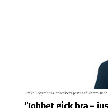
Erika Högstedt är arbetsterapeut och kommundok
”Jobbet gick bra – ju