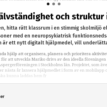
älvständighet och struktur 
en, hitta rätt klassrum i en stimmig skolmiljö
soner med en neuropsykiatrisk funktionsnedsä
 ett nytt digitalt hjälpmedel, vill underlätt
uda hjälp att organisera, planera och prioritera aktivite
et för att utveckla Mariko drivs av den ideella föreningen
spergerföreningen i Stockholms län. Projektet, som äv
er nästa år lansera hjälpmedlet i form av en mobilapp o
 ska kunna laddas hem fr
ter