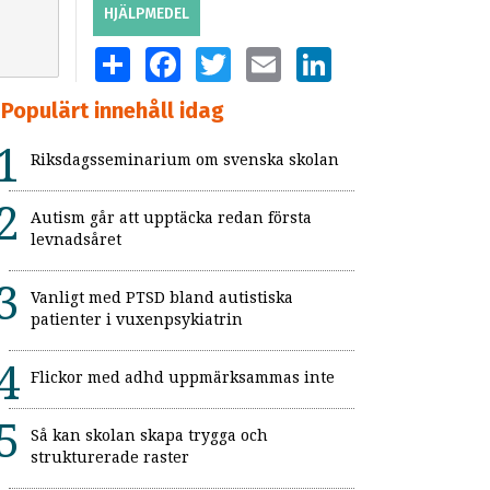
HJÄLPMEDEL
SHARE
FACEBOOK
TWITTER
EMAIL
LINKEDIN
Populärt innehåll idag
Riksdagsseminarium om svenska skolan
Autism går att upptäcka redan första
levnadsåret
Vanligt med PTSD bland autistiska
patienter i vuxenpsykiatrin
Flickor med adhd uppmärksammas inte
Så kan skolan skapa trygga och
strukturerade raster