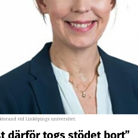
torand vid Linköpings universitet.
st därför togs stödet bort”