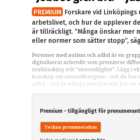
PREMIUM
Forskare vid Linköpings 
arbetslivet, och hur de upplever det
är tillräckligt. ”Många önskar mer m
eller normer som sätter stopp”, sä
Personer med autism och adhd är en grupp 
digitaliserat arbetsliv som premierar diffu
multitasking och ”stresstålighet”. Lägg i e
kunskap om neurodivergens – och du har ett
adhd. – Det är många som inte alls har ett 
Premium - tillgängligt för prenumeran
Teckna prenumeration