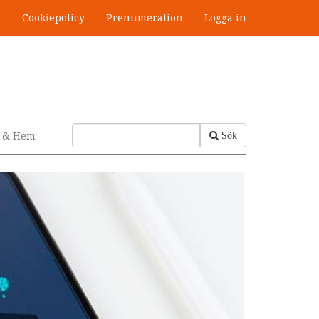
s
Cookiepolicy
Prenumeration
Logga in
v & Hem
Sök