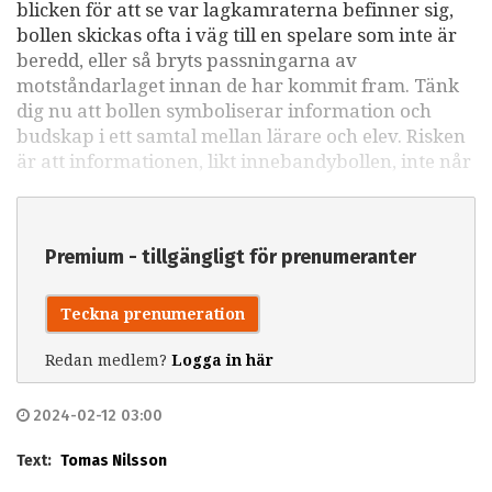
blicken för att se var lagkamraterna befinner sig,
bollen skickas ofta i väg till en spelare som inte är
beredd, eller så bryts passningarna av
motståndarlaget innan de har kommit fram. Tänk
dig nu att bollen symboliserar information och
budskap i ett samtal mellan lärare och elev. Risken
är att informationen, likt innebandybollen, inte når
Premium - tillgängligt för prenumeranter
Teckna prenumeration
Redan medlem?
Logga in här
2024-02-12 03:00
Text:
Tomas Nilsson