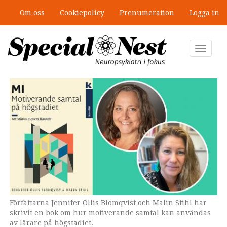
Hoppa
Om oss
Cookiepolicy
Prenumeration
Logga in
till
”Jobbet gick bra – just därför togs
huvudinnehåll
stödet bort”
Toggle
navigat
Författarna Jennifer Ollis Blomqvist och Malin Stihl har
skrivit en bok om hur motiverande samtal kan användas
av lärare på högstadiet.