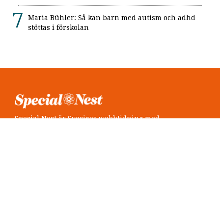
Maria Bühler: Så kan barn med autism och adhd
stöttas i förskolan
Special Nest är Sveriges webbtidning med
neuropsykiatri i fokus.
Följ oss
Twitter @SpecialNest
Facebook Special Nest