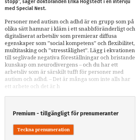
stopp”, säger doktoranden Erika Högstedt i en intervju
med Special Nest.
Personer med autism och adhd är en grupp som på
olika sätt hamnar i kläm i ett snabbföränderligt och
digitaliserat arbetsliv som premierar diffusa
egenskaper som ”social kompetens” och flexibilitet,
multitasking och ”stresstålighet”. Lägg i ekvationen
till seglivade negativa föreställningar och bristande
kunskap om neurodivergens – och du har ett
arbetsliv som är särskilt tufft för personer med
autism och adhd. – Det är många som inte alls har
ett arbete och det är h
Premium - tillgängligt för prenumeranter
Teckna prenumeration