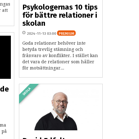
ingas
Psykologernas 10 tips
 att
för bättre relationer i
skolan
2024-11-13 03:00
PREMIUM
Goda relationer behöver inte
betyda trevlig stämning och
frånvaro av konflikter. I stället kan
det vara de relationer som håller
för motsättningar...
ade
SKOLA
mma
n på