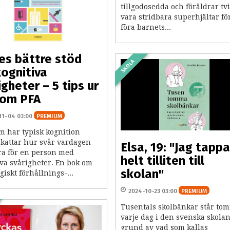
tillgodosedda och föräldrar tv
vara stridbara superhjältar för
föra barnets...
es bättre stöd
SKOLA
kognitiva
igheter – 5 tips ur
 om PFA
11-04 03:00
PREMIUM
m har typisk kognition
kattar hur svår vardagen
Elsa, 19: "Jag tapp
ra för en person med
helt tilliten till
iva svårigheter. En bok om
skolan"
iskt förhållnings-...
2024-10-23 03:00
PREMIUM
​Tusentals skolbänkar står to
varje dag i den svenska skola
grund av vad som kallas