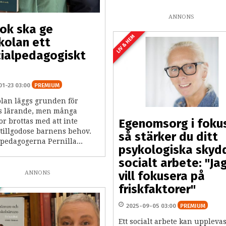
ANNONS
ok ska ge
LIV & HEM
kolan ett
ialpedagogiskt
01-23 03:00
PREMIUM
olan läggs grunden för
s lärande, men många
Egenomsorg i foku
or brottas med att inte
tillgodose barnens behov.
så stärker du ditt
pedagogerna Pernilla...
psykologiska skydd
socialt arbete: "Ja
vill fokusera på
ANNONS
friskfaktorer"
2025-09-05 03:00
PREMIUM
Ett socialt arbete kan uppleva