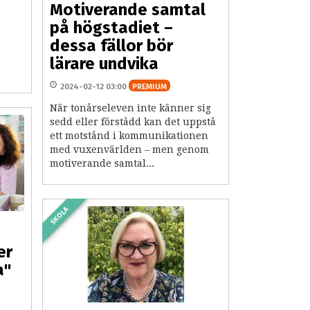
Motiverande samtal
på högstadiet –
dessa fällor bör
lärare undvika
2024-02-12 03:00
PREMIUM
När tonårseleven inte känner sig
sedd eller förstådd kan det uppstå
ett motstånd i kommunikationen
med vuxenvärlden – men genom
motiverande samtal...
SKOLA
er
a"