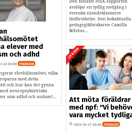
Den senaste PISA-rapporten
avslöjar en tydlig nedgång i
svenska niondeklassares
läsförståelse. Den bokaktuella
pedagogikforskaren Camilla
an
Nilvius...
vhälsomötet
a elever med
LIV & HEM
sm och adhd
12-22 03:00
PREMIUM
ngerar elevhälsomötet, vilka
lgroparna med detta
sätt och hur kan det gynna
 med neuropsykiatriska
ser som adhd och autism?...
Att möta föräldrar
med npf: "Vi behöv
vara mycket tydlig
2023-10-27 03:00
PREMIUM