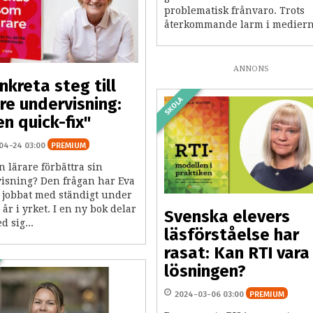
problematisk frånvaro. Trots
återkommande larm i medierna
ANNONS
nkreta steg till
re undervisning:
SKOLA
en quick-fix"
04-24 03:00
PREMIUM
 lärare förbättra sin
isning? Den frågan har Eva
i jobbat med ständigt under
 år i yrket. I en ny bok delar
Svenska elevers
 sig...
läsförståelse har
rasat: Kan RTI vara
lösningen?
2024-03-06 03:00
PREMIUM