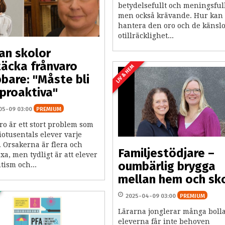
betydelsefullt och meningsfull
men också krävande. Hur kan
hantera den oro och de känslo
otillräcklighet...
an skolor
äcka frånvaro
LIV & HEM
bare: "Måste bli
proaktiva"
05-09 03:00
PREMIUM
ro är ett stort problem som
iotusentals elever varje
 Orsakerna är flera och
Familjestödjare –
a, men tydligt är att elever
oumbärlig brygga
tism och...
mellan hem och sk
2025-04-09 03:00
PREMIUM
Lärarna jonglerar många bolla
eleverna får inte behoven