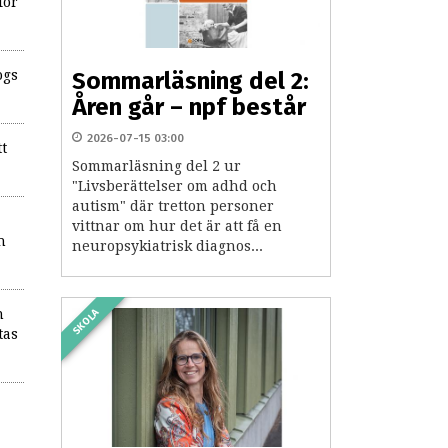
för
ogs
Sommarläsning del 2:
Åren går – npf består
2026-07-15 03:00
tt
Sommarläsning del 2 ur
"Livsberättelser om adhd och
autism" där tretton personer
vittnar om hur det är att få en
h
neuropsykiatrisk diagnos...
n
SKOLA
tas