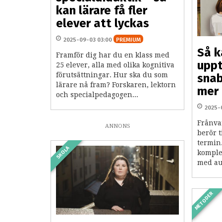
kan lärare få fler
elever att lyckas
2025-09-03 03:00
PREMIUM
Så k
Framför dig har du en klass med
uppt
25 elever, alla med olika kognitiva
förutsättningar. Hur ska du som
snab
lärare nå fram? Forskaren, lektorn
mer 
och specialpedagogen...
2025-
Frånva
ANNONS
berör t
termin.
SKOLA
komplex
med au
METODER