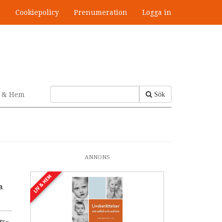
s
Cookiepolicy
Prenumeration
Logga in
v & Hem
Sök
ANNONS
LIV & HEM
a