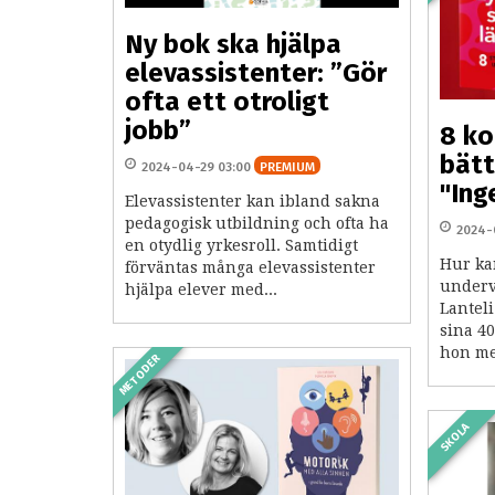
Ny bok ska hjälpa
elevassistenter: ”Gör
ofta ett otroligt
jobb”
8 ko
bätt
2024-04-29 03:00
PREMIUM
"Ing
Elevassistenter kan ibland sakna
pedagogisk utbildning och ofta ha
2024-
en otydlig yrkesroll. Samtidigt
Hur kan
förväntas många elevassistenter
underv
hjälpa elever med...
Lantel
sina 40
hon med
METODER
SKOLA