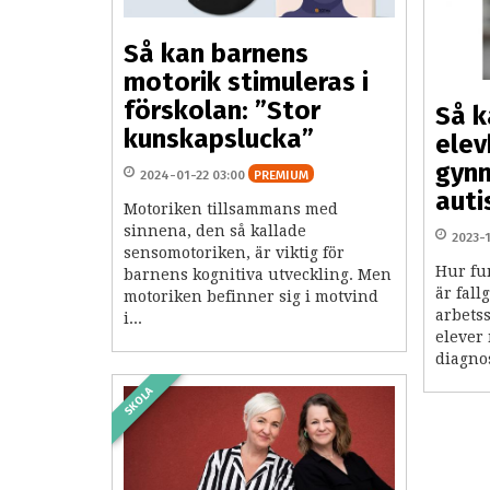
Så kan barnens
motorik stimuleras i
förskolan: ”Stor
Så k
kunskapslucka”
ele
gynn
2024-01-22 03:00
PREMIUM
auti
Motoriken tillsammans med
sinnena, den så kallade
2023-
sensomotoriken, är viktig för
Hur fu
barnens kognitiva utveckling. Men
är fal
motoriken befinner sig i motvind
arbets
i...
elever
diagno
SKOLA