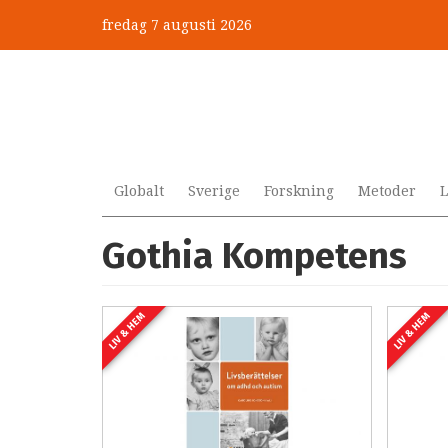
Hoppa
fredag 7 augusti 2026
till
huvudinnehåll
Globalt
Sverige
Forskning
Metoder
L
Gothia Kompetens
LIV & HEM
LIV & HEM