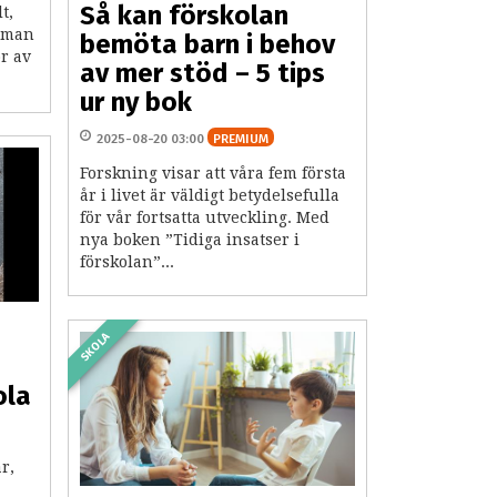
Så kan förskolan
t,
 man
bemöta barn i behov
r av
av mer stöd – 5 tips
ur ny bok
2025-08-20 03:00
PREMIUM
Forskning visar att våra fem första
år i livet är väldigt betydelsefulla
för vår fortsatta utveckling. Med
nya boken ”Tidiga insatser i
förskolan”...
SKOLA
ola
r,