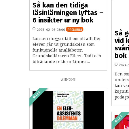
Så kan den tidiga
läsinlärningen lyftas –
6 insikter ur ny bok
2025-02-05 03:00
PREMIUM
Så g
Larmen duggar tätt om att allt fler
vid 
elever går ut grundskolan som
svår
funktionella analfabeter.
bok
Grundskolläraren Eileen Tadi och
biträdande rektorn Linnea...
2024-
Den so
unders
ANNONS
kan va
kognit
SKOLA
pedagog
SKOLA