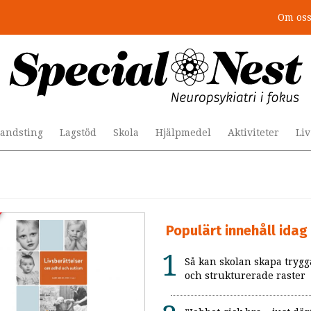
Om os
andsting
Lagstöd
Skola
Hjälpmedel
Aktiviteter
Li
Populärt innehåll idag
Så kan skolan skapa trygg
och strukturerade raster