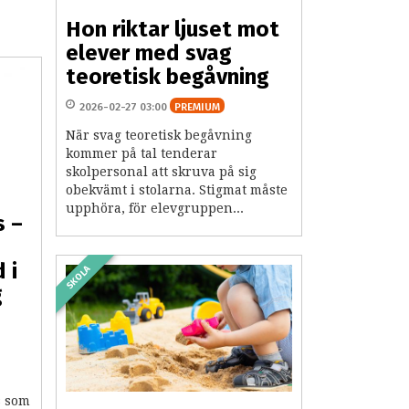
Hon riktar ljuset mot
elever med svag
teoretisk begåvning
2026-02-27 03:00
PREMIUM
När svag teoretisk begåvning
kommer på tal tenderar
skolpersonal att skruva på sig
obekvämt i stolarna. Stigmat måste
upphöra, för elevgruppen...
s –
 i
SKOLA
g
s som