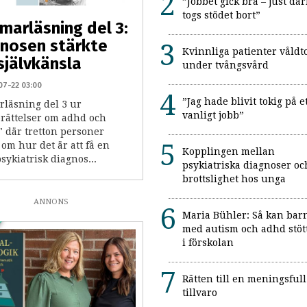
”Jobbet gick bra – just där
togs stödet bort”
arläsning del 3:
nosen stärkte
Kvinnliga patienter våldt
självkänsla
under tvångsvård
07-22 03:00
”Jag hade blivit tokig på e
läsning del 3 ur
vanligt jobb”
erättelser om adhd och
" där tretton personer
 om hur det är att få en
Kopplingen mellan
ykiatrisk diagnos...
psykiatriska diagnoser oc
brottslighet hos unga
ANNONS
Maria Bühler: Så kan bar
med autism och adhd stöt
i förskolan
Rätten till en meningsfull
tillvaro