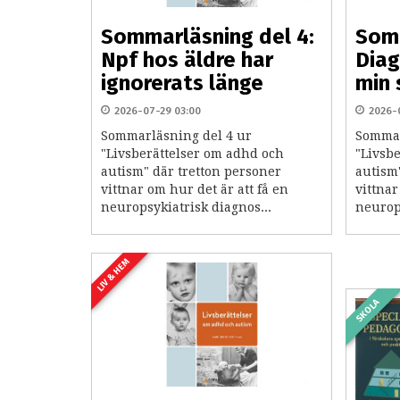
Sommarläsning del 4:
Somm
Npf hos äldre har
Diag
ignorerats länge
min 
2026-07-29 03:00
2026-
Sommarläsning del 4 ur
Sommar
"Livsberättelser om adhd och
"Livsb
autism" där tretton personer
autism
vittnar om hur det är att få en
vittnar
neuropsykiatrisk diagnos...
neurops
LIV & HEM
SKOLA