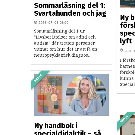
Sommarläsning del 1:
Svartahunden och jag
Ny b
2026-07-08 03:00
förs
Sommarläsning del 1 ur
spec
"Livsberättelser om adhd och
lyft
autism" där tretton personer
vittnar om hur det är att få en
2026-
neuropsykiatrisk diagnos...
I försk
barnet
förskol
SKOLA
kunna 
Special
SKOLA
Ny handbok i
specialdidaktik – så